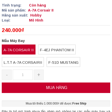
Tình trạng:
Còn hàng
Mã sản phẩm:
A-7A Corsair II
Hãng sản xuất:
Hobby
Loại:
Mô Hình
240.000₫
Mẫu Máy Bay
A-7A CORSAIR II
F-4EJ PHANTOM II
L.T.T A-7A CORSAIRII
F-51D MUSTANG
-
+
MUA HÀNG
Mua tối thiểu 1.000.000₫ để được
Free Ship
Đây là bộ mô hình nhựa lắp ghép mô phỏng lại các mẫu máy bay và