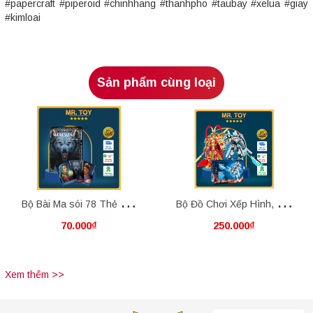
#papercraft #piperoid #chinhhang #thanhpho #taubay #xelua #giay
#kimloai
Sản phẩm cùng loại
Bộ Bài Ma sói 78 Thẻ Việt
Bộ Đồ Chơi Xếp Hình, Lắp
70.000₫
250.000₫
Hóa - Werewolf Ultimate
Ráp Non-Lego: King's Glory
Deluxe
Các Vị Vua, Nhân Vật Nổi
Xem thêm >>
Tiếng Trong Truyền Thuyết