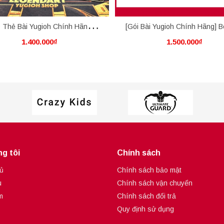
 Thẻ Bài Yugioh Chính Hãng]
[Gói Bài Yugioh Chính Hãng] B
1.400.000₫
1.500.000₫
er Box - Pack Yugioh Supreme
Box - Pack Yugioh Rage Of Th
Darkness - SUDA (AE)
- AE
g tôi
Chính sách
ủ
Chính sách bảo mật
u
Chính sách vận chuyển
m
Chính sách đổi trả
Quy định sử dụng