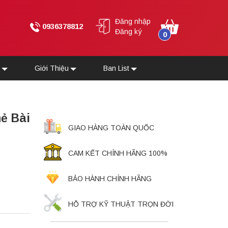
Đăng nhập
0936378812
Đăng ký
0
u
Giới Thiệu
Ban List
ẻ Bài
GIAO HÀNG TOÀN QUỐC
CAM KẾT CHÍNH HÃNG 100%
BẢO HÀNH CHÍNH HÃNG
HỖ TRỢ KỸ THUẬT TRỌN ĐỜI