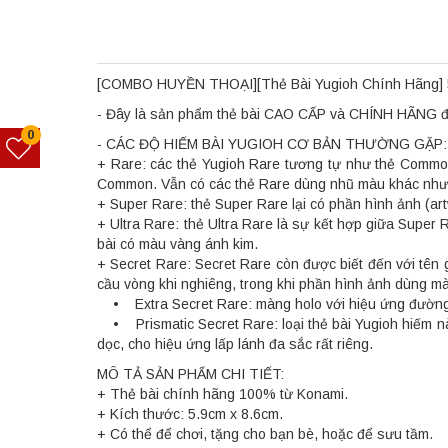
[COMBO HUYỀN THOẠI][Thẻ Bài Yugioh Chính Hãng] 
- Đây là sản phẩm thẻ bài CAO CẤP và CHÍNH HÃNG đượ
0
- CÁC ĐỘ HIẾM BÀI YUGIOH CƠ BẢN THƯỜNG GẶP:
+ Rare: các thẻ Yugioh Rare tương tự như thẻ Common
Common. Vẫn có các thẻ Rare dùng nhũ màu khác như x
+ Super Rare: thẻ Super Rare lại có phần hình ảnh (art
+ Ultra Rare: thẻ Ultra Rare là sự kết hợp giữa Super
bài có màu vàng ánh kim.
+ Secret Rare: Secret Rare còn được biết đến với tên 
cầu vòng khi nghiêng, trong khi phần hình ảnh dùng m
• Extra Secret Rare: màng holo với hiệu ứng đường k
• Prismatic Secret Rare: loại thẻ bài Yugioh hiếm nà
dọc, cho hiệu ứng lấp lánh đa sắc rất riêng.
MÔ TẢ SẢN PHẨM CHI TIẾT:
+ Thẻ bài chính hãng 100% từ Konami.
+ Kích thước: 5.9cm x 8.6cm.
+ Có thể để chơi, tặng cho bạn bè, hoặc để sưu tầm.