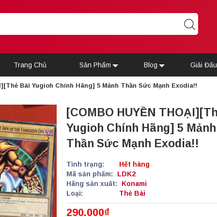
Trang Chủ
Sản Phẩm
Blog
Giải Đấ
Thẻ Bài Yugioh Chính Hãng] 5 Mảnh Thần Sức Mạnh Exodia!!
[COMBO HUYỀN THOẠI][Th
Yugioh Chính Hãng] 5 Mảnh
Thần Sức Mạnh Exodia!!
Tình trạng:
Hết hàng
Mã sản phẩm:
LDK2
Hãng sản xuất:
Konami
Loại:
Thẻ Bài
290.000₫