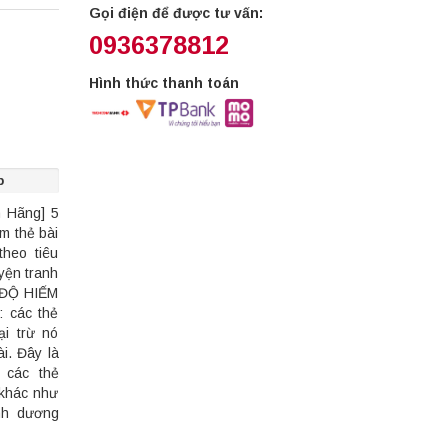
Gọi điện để được tư vấn:
0936378812
Hình thức thanh toán
p
 Hãng] 5
m thẻ bài
heo tiêu
yện tranh
C ĐỘ HIẾM
 các thẻ
i trừ nó
i. Đây là
 các thẻ
khác như
anh dương