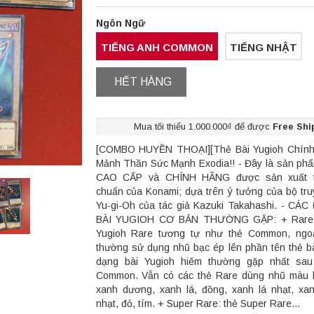
Ngôn Ngữ
TIẾNG ANH COMMON
TIẾNG NHẬT
HẾT HÀNG
Mua tối thiểu 1.000.000₫ để được
Free Shi
[COMBO HUYỀN THOẠI][Thẻ Bài Yugioh Chính
Mảnh Thần Sức Mạnh Exodia!! - Đây là sản phẩ
CAO CẤP và CHÍNH HÃNG được sản xuất t
chuẩn của Konami; dựa trên ý tưởng của bộ tru
Yu-gi-Oh của tác giả Kazuki Takahashi. - CÁ
BÀI YUGIOH CƠ BẢN THƯỜNG GẶP: + Rare:
Yugioh Rare tương tự như thẻ Common, ngoạ
thường sử dụng nhũ bạc ép lên phần tên thẻ bà
dạng bài Yugioh hiếm thường gặp nhất sau
Common. Vẫn có các thẻ Rare dùng nhũ màu 
xanh dương, xanh lá, đồng, xanh lá nhạt, x
nhạt, đỏ, tím. + Super Rare: thẻ Super Rare...