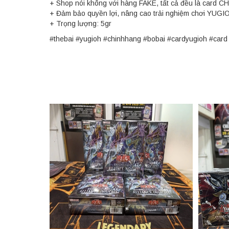
+ Shop nói không với hàng FAKE, tất cả đều là card C
+ Đảm bảo quyền lợi, nâng cao trải nghiệm chơi YUGI
+ Trọng lượng: 5gr
#thebai #yugioh #chinhhang #bobai #cardyugioh #ca