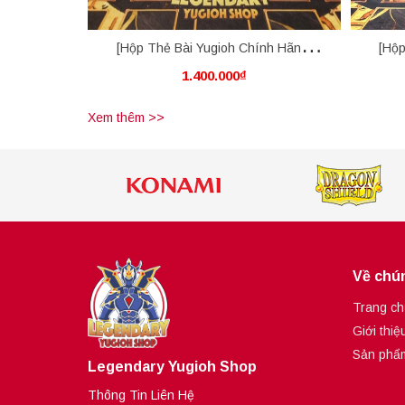
[Hộp Thẻ Bài Yugioh Chính Hãng]
[Hộp
1.400.000₫
Booster Box - Pack Yugioh Alliance
Boost
Insight - ALIN (AE)
Xem thêm >>
Về chún
Trang ch
Giới thiệ
Sản phẩ
Legendary Yugioh Shop
Thông Tin Liên Hệ