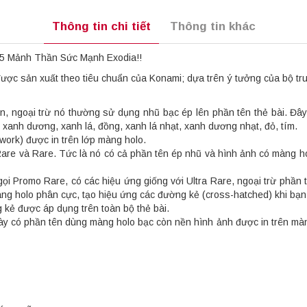
Thông tin chi tiết
Thông tin khác
5 Mảnh Thần Sức Mạnh Exodia!!
c sản xuất theo tiêu chuẩn của Konami; dựa trên ý tưởng của bộ truy
, ngoại trừ nó thường sử dụng nhũ bạc ép lên phần tên thẻ bài. Đây
anh dương, xanh lá, đồng, xanh lá nhạt, xanh dương nhạt, đỏ, tím.
work) được in trên lớp màng holo.
 Rare và Rare. Tức là nó có cả phần tên ép nhũ và hình ảnh có màng 
gọi Promo Rare, có các hiệu ứng giống với Ultra Rare, ngoại trừ phần
àng holo phân cực, tạo hiệu ứng các đường kẻ (cross-hatched) khi bạ
ẻ được áp dụng trên toàn bộ thẻ bài.
y có phần tên dùng màng holo bạc còn nền hình ảnh được in trên màn