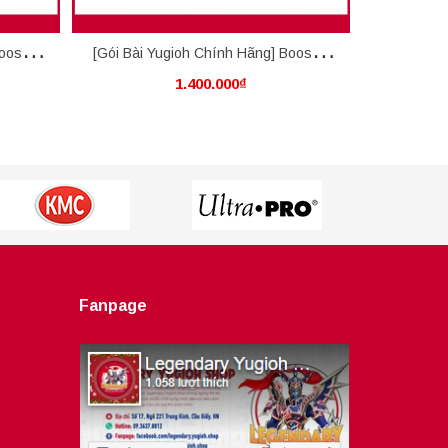
ooster
[Gói Bài Yugioh Chính Hãng] Booster
[Thẻ Bài 
1.400.000₫
e Abyss
Box - Pack Infinite Forbidden - INFO
Asian English
Fanpage