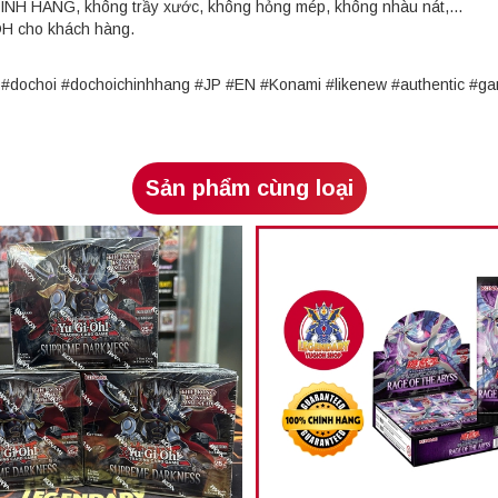
HÍNH HÃNG, không trầy xước, không hỏng mép, không nhàu nát,...
OH cho khách hàng.
rd #dochoi #dochoichinhhang #JP #EN #Konami #likenew #authentic 
Sản phẩm cùng loại