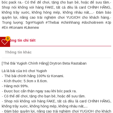
bóc pack ra.- Có thể để chơi, tặng cho bạn bè, hoặc để sưu tầm.-
Shop nói không với hàng FAKE, tất cả đều là card CHÍNH HÃNG,
không trầy xước, không hỏng mép, không nhàu nát,...- Đảm bảo
quyền lợi, nâng cao trải nghiệm chơi YUGIOH cho khách hàng.-
Trọng lượng: 5gr#Yugioh #Thebai #chinhhang #dochoitreem #Jp
#En #Konami #Likenew
0
Thông tin chi tiết
Thông tin khác
[Thẻ Bài Yugioh Chính Hãng] Drytron Beta Rastaban
Là lá bài của trò chơi Yugioh
- Thẻ bài chính hãng 100% từ Konami.
- Kích thước: 5.9cm x 8.6cm.
- Hàng mới 99%.
- Được bọc cẩn thận ngay sau khi bóc pack ra.
- Có thể để chơi, tặng cho bạn bè, hoặc để sưu tầm.
- Shop nói không với hàng FAKE, tất cả đều là card CHÍNH HÃNG,
không trầy xước, không hỏng mép, không nhàu nát,...
- Đảm bảo quyền lợi, nâng cao trải nghiệm chơi YUGIOH cho khách