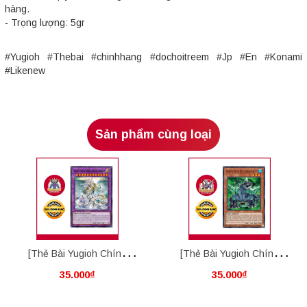
hàng.
- Trọng lượng: 5gr
#Yugioh #Thebai #chinhhang #dochoitreem #Jp #En #Konami
#Likenew
Sản phẩm cùng loại
[Thẻ Bài Yugioh Chính
[Thẻ Bài Yugioh Chính
35.000₫
35.000₫
Hãng] Ultimate Crystal
Hãng] Advanced Crystal
Rainbow Dragon Overdrive
Beast Emerald Tortoise