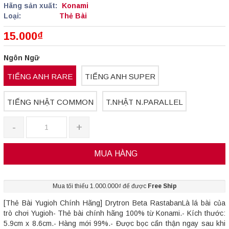
Hãng sản xuất:
Konami
Loại:
Thẻ Bài
15.000₫
Ngôn Ngữ
TIẾNG ANH RARE
TIẾNG ANH SUPER
TIẾNG NHẬT COMMON
T.NHẬT N.PARALLEL
-
+
MUA HÀNG
Mua tối thiểu 1.000.000₫ để được
Free Ship
[Thẻ Bài Yugioh Chính Hãng] Drytron Beta RastabanLà lá bài của
trò chơi Yugioh- Thẻ bài chính hãng 100% từ Konami.- Kích thước:
5.9cm x 8.6cm.- Hàng mới 99%.- Được bọc cẩn thận ngay sau khi