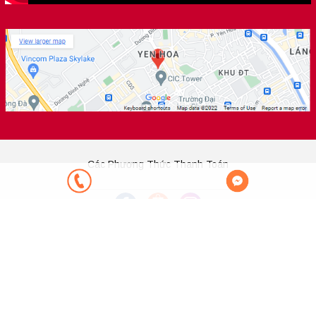
Các Phương Thức Thanh Toán
Bản quyền thuộc về
Legendary Yugioh Shop
.
Cung cấp bởi Sapo