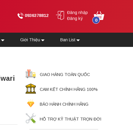
Đăng nhập
0936378812
Đăng ký
0
u
Giới Thiệu
Ban List
GIAO HÀNG TOÀN QUỐC
iwari
CAM KẾT CHÍNH HÃNG 100%
BẢO HÀNH CHÍNH HÃNG
HỖ TRỢ KỸ THUẬT TRỌN ĐỜI