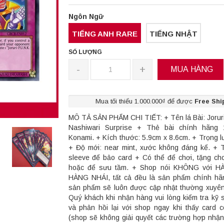
Ngôn Ngữ
TIẾNG ANH RARE
TIẾNG NHẬT
SỐ LƯỢNG
-
+
MUA HÀNG
Mua tối thiểu 1.000.000₫ để được
Free Shi
MÔ TẢ SẢN PHẨM CHI TIẾT: + Tên lá Bài: Joruri
Nashiwari Surprise + Thẻ bài chính hãng
Konami. + Kích thước: 5.9cm x 8.6cm. + Trọng l
+ Độ mới: near mint, xước không đáng kể. +
sleeve để bảo card + Có thể để chơi, tặng ch
hoặc để sưu tầm. + Shop nói KHÔNG với H
HÀNG NHÁI, tất cả đều là sản phẩm chính hã
sản phẩm sẽ luôn được cập nhật thường xuyê
Quý khách khi nhận hàng vui lòng kiểm tra kỹ
và phản hồi lại với shop ngay khi thấy card 
(shop sẽ không giải quyết các trường hợp nhậ