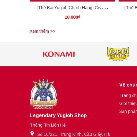
[Thẻ Bài Yugioh Chính Hãng] Crystal
[Thẻ B
10.000₫
Miracle
Xem thêm >>
Về chún
Trang ch
Giới thiệ
Sản phẩ
Legendary Yugioh Shop
Thông Tin Liên Hệ
Số 16/221, Trung Kính, Cầu Giấy, Hà