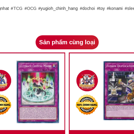
ngnhat #TCG #OCG #yugioh_chinh_hang #dochoi #toy #konami #sle
Sản phẩm cùng loại