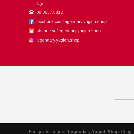
Nội
09.3637.8812
facebook.com/legendary.yugioh.shop
shopee.vn/legendary.yugioh.shop
legendary.yugioh.shop
Bản quyền thuộc về
Legendary Yugioh Shop
.
Cung 