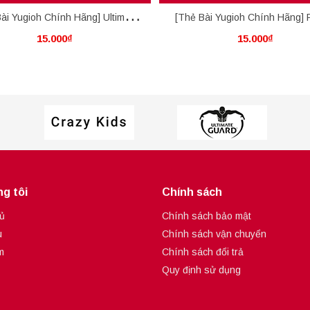
ài Yugioh Chính Hãng] Ultimate
[Thẻ Bài Yugioh Chính Hãng] 
15.000₫
15.000₫
Crystal Magic
Duplication
g tôi
Chính sách
ủ
Chính sách bảo mật
u
Chính sách vận chuyển
m
Chính sách đổi trả
Quy định sử dụng