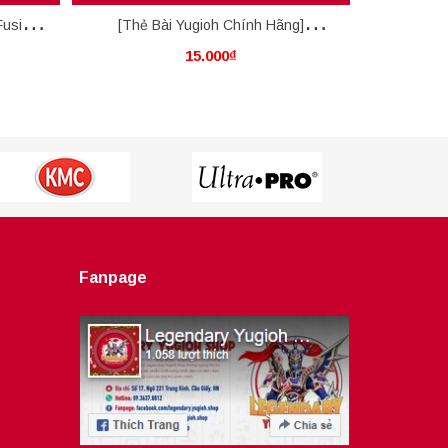
Fusion
[Thẻ Bài Yugioh Chính Hãng]
Thẻ Bài Y
15.000₫
Mannadium Reframing
the 
Fanpage