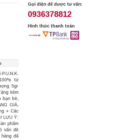
Gọi điện để được tư vấn:
0936378812
Hình thức thanh toán
p
-P.U.N.K.
 100% từ
ượng: 5gr
 Tặng kèm
o bạn bè,
ÀNG GIẢ,
ng + Các
n! LƯU Ý:
 sản phẩm
có vấn đề
n hàng đã