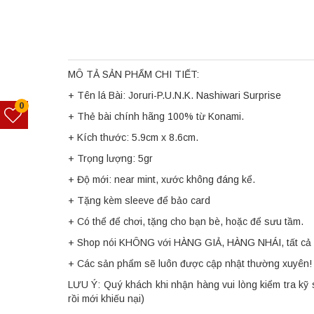
MÔ TẢ SẢN PHẨM CHI TIẾT:
+ Tên lá Bài: Joruri-P.U.N.K. Nashiwari Surprise
0
+ Thẻ bài chính hãng 100% từ Konami.
+ Kích thước: 5.9cm x 8.6cm.
+ Trọng lượng: 5gr
+ Độ mới: near mint, xước không đáng kể.
+ Tặng kèm sleeve để bảo card
+ Có thể để chơi, tặng cho bạn bè, hoặc để sưu tầm.
+ Shop nói KHÔNG với HÀNG GIẢ, HÀNG NHÁI, tất cả 
+ Các sản phẩm sẽ luôn được cập nhật thường xuyên!
LƯU Ý: Quý khách khi nhận hàng vui lòng kiểm tra kỹ 
rồi mới khiếu nại)