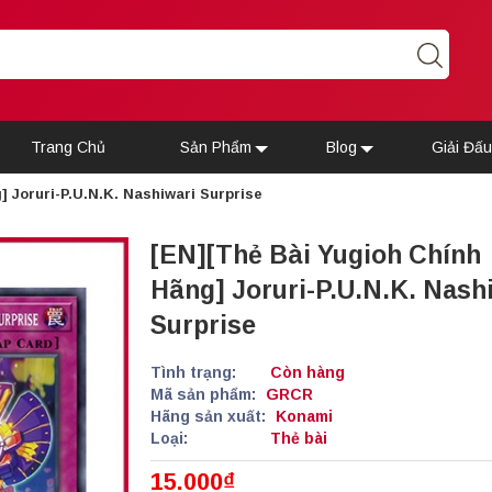
Trang Chủ
Sản Phẩm
Blog
Giải Đấ
] Joruri-P.U.N.K. Nashiwari Surprise
[EN][Thẻ Bài Yugioh Chính
Hãng] Joruri-P.U.N.K. Nash
Surprise
Tình trạng:
Còn hàng
Mã sản phẩm:
GRCR
Hãng sản xuất:
Konami
Loại:
Thẻ bài
15.000₫