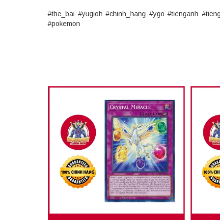
#the_bai #yugioh #chinh_hang #ygo #tienganh #tie
#pokemon