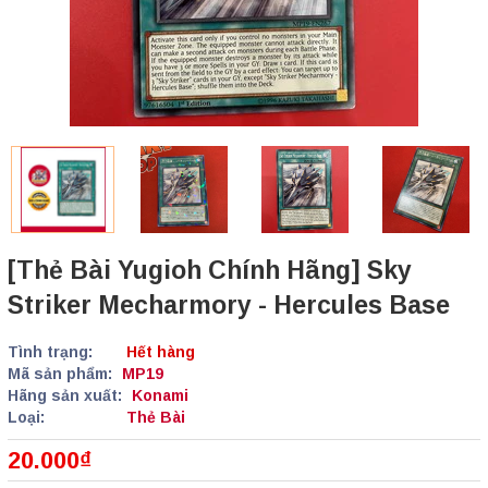
[Thẻ Bài Yugioh Chính Hãng] Sky
Striker Mecharmory - Hercules Base
Tình trạng:
Hết hàng
Mã sản phẩm:
MP19
Hãng sản xuất:
Konami
Loại:
Thẻ Bài
20.000₫