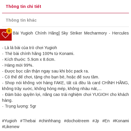
Thông tin chi tiết
Thông tin khác
0
[Thẻ Bài Yugioh Chính Hãng] Sky Striker Mecharmory - Hercules
Base
- Là lá bài của trò chơi Yugioh
- Thẻ bài chính hãng 100% từ Konami.
- Kích thước: 5.9cm x 8.6cm.
- Hàng mới 99%.
- Được bọc cẩn thận ngay sau khi bóc pack ra.
- Có thể để chơi, tặng cho bạn bè, hoặc để sưu tầm.
- Shop nói không với hàng FAKE, tất cả đều là card CHÍNH HÃNG,
không trầy xước, không hỏng mép, không nhàu nát,...
- Đảm bảo quyền lợi, nâng cao trải nghiệm chơi YUGIOH cho khách
hàng.
- Trọng lượng: 5gr
#Yugioh #Thebai #chinhhang #dochoitreem #Jp #En #Konami
#Likenew