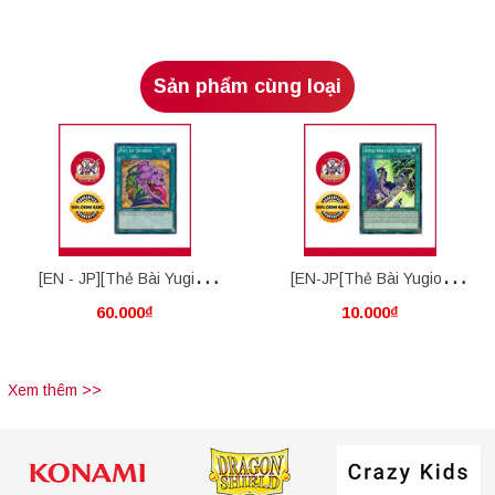
Sản phẩm cùng loại
[EN - JP][Thẻ Bài Yugioh
[EN-JP[Thẻ Bài Yugioh
60.000₫
10.000₫
Chính Hãng] Pot Of Desires
Chính Hãng] Virtual World
Gate - Qinglong
Xem thêm >>