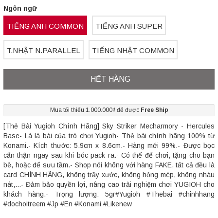
Ngôn ngữ
TIẾNG ANH COMMON
TIẾNG ANH SUPER
T.NHẬT N.PARALLEL
TIẾNG NHẬT COMMON
HẾT HÀNG
Mua tối thiểu 1.000.000₫ để được
Free Ship
[Thẻ Bài Yugioh Chính Hãng] Sky Striker Mecharmory - Hercules
Base- Là lá bài của trò chơi Yugioh- Thẻ bài chính hãng 100% từ
Konami.- Kích thước: 5.9cm x 8.6cm.- Hàng mới 99%.- Được bọc
cẩn thận ngay sau khi bóc pack ra.- Có thể để chơi, tặng cho bạn
bè, hoặc để sưu tầm.- Shop nói không với hàng FAKE, tất cả đều là
card CHÍNH HÃNG, không trầy xước, không hỏng mép, không nhàu
nát,...- Đảm bảo quyền lợi, nâng cao trải nghiệm chơi YUGIOH cho
khách hàng.- Trọng lượng: 5gr#Yugioh #Thebai #chinhhang
#dochoitreem #Jp #En #Konami #Likenew