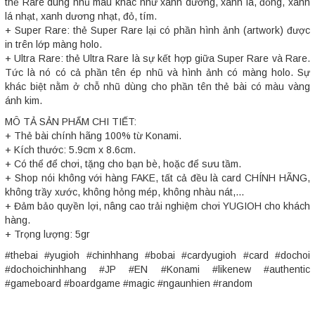
thẻ Rare dùng nhũ màu khác như xanh dương, xanh lá, đồng, xanh
lá nhạt, xanh dương nhạt, đỏ, tím.
+ Super Rare: thẻ Super Rare lại có phần hình ảnh (artwork) được
in trên lớp màng holo.
+ Ultra Rare: thẻ Ultra Rare là sự kết hợp giữa Super Rare và Rare.
Tức là nó có cả phần tên ép nhũ và hình ảnh có màng holo. Sự
khác biệt nằm ở chỗ nhũ dùng cho phần tên thẻ bài có màu vàng
ánh kim.
MÔ TẢ SẢN PHẨM CHI TIẾT:
+ Thẻ bài chính hãng 100% từ Konami.
+ Kích thước: 5.9cm x 8.6cm.
+ Có thể để chơi, tặng cho bạn bè, hoặc để sưu tầm.
+ Shop nói không với hàng FAKE, tất cả đều là card CHÍNH HÃNG,
không trầy xước, không hỏng mép, không nhàu nát,...
+ Đảm bảo quyền lợi, nâng cao trải nghiệm chơi YUGIOH cho khách
hàng.
+ Trọng lượng: 5gr
#thebai #yugioh #chinhhang #bobai #cardyugioh #card #dochoi
#dochoichinhhang #JP #EN #Konami #likenew #authentic
#gameboard #boardgame #magic #ngaunhien #random