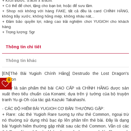
+ Kích thước: 5.9cm x 8.6cm.
+ Có thể để chơi, tặng cho bạn bè, hoặc để sưu tầm.
+ Shop nói không với hàng FAKE, tất cả đều là card CHÍNH HÃNG,
không trầy xước, không hỏng mép, không nhàu nát,...
+ Đảm bảo quyền lợi, nâng cao trải nghiệm chơi YUGIOH cho khách
hàng.
+ Trọng lượng: 5gr
Thông tin chi tiết
Thông tin khác
[EN]Thẻ Bài Yugioh Chính Hãng] Destrudo the Lost Dragon's
Frisson
0
- Đây là sản phẩm thẻ bài CAO CẤP và CHÍNH HÃNG được sản
xuất theo tiêu chuẩn của Konami; dựa trên ý tưởng của bộ truyện
tranh Yu-gi-Oh của tác giả Kazuki Takahashi.
- CÁC ĐỘ HIẾM BÀI YUGIOH CƠ BẢN THƯỜNG GẶP:
+ Rare: các thẻ Yugioh Rare tương tự như thẻ Common, ngoại trừ
nó thường sử dụng nhũ bạc ép lên phần tên thẻ bài. Đây là dạng
bài Yugioh hiếm thường gặp nhất sau các thẻ Common. Vẫn có các