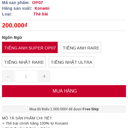
Mã sản phẩm:
OP07
Hãng sản xuất:
Konami
Loại:
Thẻ bài
200.000₫
Ngôn Ngữ
TIẾNG ANH SUPER OP07
TIẾNG ANH RARE
TIẾNG NHẬT RARE
TIẾNG NHẬT ULTRA
-
+
MUA HÀNG
Mua tối thiểu 1.000.000₫ để được
Free Ship
MÔ TẢ SẢN PHẨM CHI TIẾT:
+ Thẻ bài chính hãng 100% từ Konami.