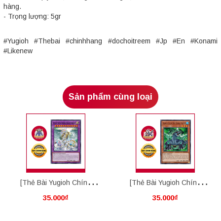
hàng.
- Trọng lượng: 5gr
#Yugioh #Thebai #chinhhang #dochoitreem #Jp #En #Konami
#Likenew
Sản phẩm cùng loại
[Thẻ Bài Yugioh Chính
[Thẻ Bài Yugioh Chính
35.000₫
35.000₫
Hãng] Ultimate Crystal
Hãng] Advanced Crystal
Rainbow Dragon Overdrive
Beast Emerald Tortoise