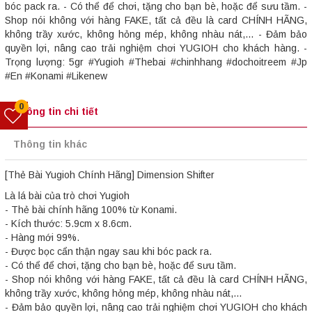
bóc pack ra. - Có thể để chơi, tặng cho bạn bè, hoặc để sưu tầm. -
Shop nói không với hàng FAKE, tất cả đều là card CHÍNH HÃNG,
không trầy xước, không hỏng mép, không nhàu nát,... - Đảm bảo
quyền lợi, nâng cao trải nghiệm chơi YUGIOH cho khách hàng. -
Trọng lượng: 5gr #Yugioh #Thebai #chinhhang #dochoitreem #Jp
#En #Konami #Likenew
0
Thông tin chi tiết
Thông tin khác
[Thẻ Bài Yugioh Chính Hãng] Dimension Shifter
Là lá bài của trò chơi Yugioh
- Thẻ bài chính hãng 100% từ Konami.
- Kích thước: 5.9cm x 8.6cm.
- Hàng mới 99%.
- Được bọc cẩn thận ngay sau khi bóc pack ra.
- Có thể để chơi, tặng cho bạn bè, hoặc để sưu tầm.
- Shop nói không với hàng FAKE, tất cả đều là card CHÍNH HÃNG,
không trầy xước, không hỏng mép, không nhàu nát,...
- Đảm bảo quyền lợi, nâng cao trải nghiệm chơi YUGIOH cho khách