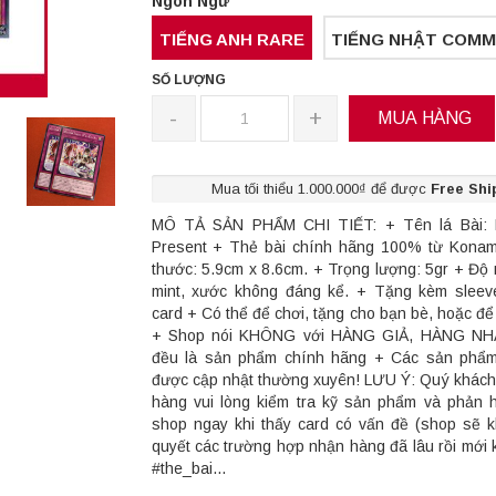
Ngôn Ngữ
TIẾNG ANH RARE
TIẾNG NHẬT COM
SỐ LƯỢNG
-
+
MUA HÀNG
Mua tối thiểu 1.000.000₫ để được
Free Shi
MÔ TẢ SẢN PHẨM CHI TIẾT: + Tên lá Bài: E
Present + Thẻ bài chính hãng 100% từ Konam
thước: 5.9cm x 8.6cm. + Trọng lượng: 5gr + Độ 
mint, xước không đáng kể. + Tặng kèm sleev
card + Có thể để chơi, tặng cho bạn bè, hoặc để
+ Shop nói KHÔNG với HÀNG GIẢ, HÀNG NHÁI
đều là sản phẩm chính hãng + Các sản phẩm
được cập nhật thường xuyên! LƯU Ý: Quý khách
hàng vui lòng kiểm tra kỹ sản phẩm và phản hồ
shop ngay khi thấy card có vấn đề (shop sẽ k
quyết các trường hợp nhận hàng đã lâu rồi mới k
#the_bai...