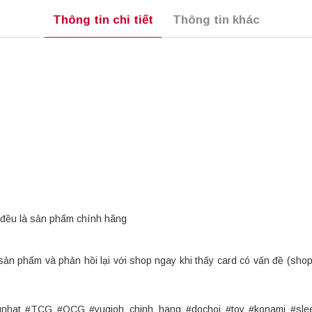
Thông tin chi tiết
Thông tin khác
đều là sản phẩm chính hãng
sản phẩm và phản hồi lại với shop ngay khi thấy card có vấn đề (sho
ngnhat #TCG #OCG #yugioh_chinh_hang #dochoi #toy #konami #sle