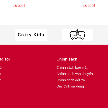
15.000₫
15.000₫
Crystal Magic
Duplication
g tôi
Chính sách
ủ
Chính sách bảo mật
u
Chính sách vận chuyển
m
Chính sách đổi trả
Quy định sử dụng