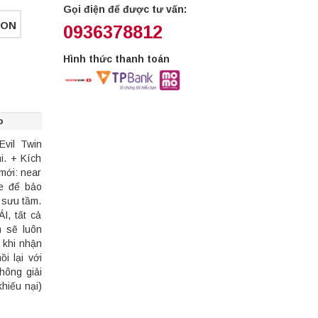
Gọi điện để được tư vấn:
MON
0936378812
Hình thức thanh toán
p
vil Twin
i. + Kích
mới: near
e để bảo
 sưu tầm.
, tất cả
 sẽ luôn
 khi nhận
i lại với
hông giải
hiếu nại)