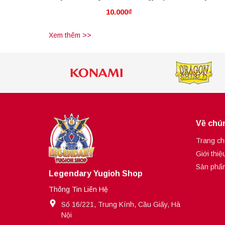
10.000₫
Miracle
Xem thêm >>
Về chún
Trang ch
Giới thiệ
Sản phẩ
Legendary Yugioh Shop
Thông Tin Liên Hệ
Số 16/221, Trung Kính, Cầu Giấy, Hà
Nội