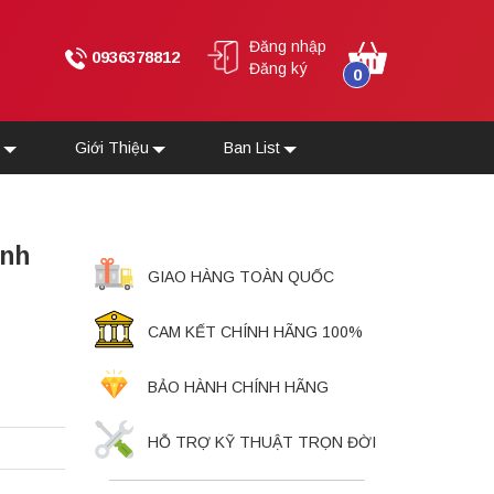
Đăng nhập
0936378812
Đăng ký
0
u
Giới Thiệu
Ban List
ính
GIAO HÀNG TOÀN QUỐC
CAM KẾT CHÍNH HÃNG 100%
BẢO HÀNH CHÍNH HÃNG
HỖ TRỢ KỸ THUẬT TRỌN ĐỜI