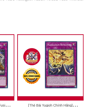
Fusion
[Thẻ Bài Yugioh Chính Hãng]
Thẻ Bài Y