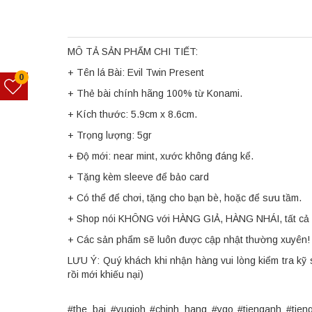
MÔ TẢ SẢN PHẨM CHI TIẾT:
+ Tên lá Bài: Evil Twin Present
0
+ Thẻ bài chính hãng 100% từ Konami.
+ Kích thước: 5.9cm x 8.6cm.
+ Trọng lượng: 5gr
+ Độ mới: near mint, xước không đáng kể.
+ Tặng kèm sleeve để bảo card
+ Có thể để chơi, tặng cho bạn bè, hoặc để sưu tầm.
+ Shop nói KHÔNG với HÀNG GIẢ, HÀNG NHÁI, tất cả 
+ Các sản phẩm sẽ luôn được cập nhật thường xuyên!
LƯU Ý: Quý khách khi nhận hàng vui lòng kiểm tra kỹ 
rồi mới khiếu nại)
#the_bai #yugioh #chinh_hang #ygo #tienganh #tie