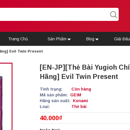
Trang Chủ
Sản Phẩm
Blog
Giải Đấ
ãng] Evil Twin Present
[EN-JP][Thẻ Bài Yugioh Ch
Hãng] Evil Twin Present
Tình trạng:
Còn hàng
Mã sản phẩm:
GEIM
Hãng sản xuất:
Konami
Loại:
Thẻ bài
40.000₫