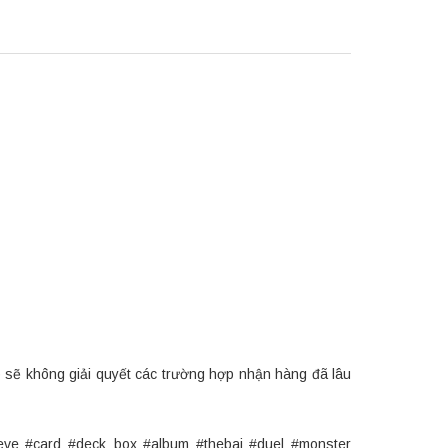
p sẽ không giải quyết các trường hợp nhận hàng đã lâu
eve #card #deck_box #album #thebai #duel #monster