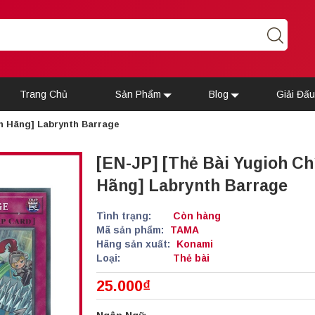
Trang Chủ
Sản Phẩm
Blog
Giải Đấ
nh Hãng] Labrynth Barrage
[EN-JP] [Thẻ Bài Yugioh Ch
Hãng] Labrynth Barrage
Tình trạng:
Còn hàng
Mã sản phẩm:
TAMA
Hãng sản xuất:
Konami
Loại:
Thẻ bài
25.000₫