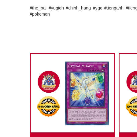
#the_bai #yugioh #chinh_hang #ygo #tienganh #tie
#pokemon