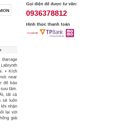
Gọi điện để được tư vấn:
MMON
0936378812
Hình thức thanh toán
p
h Barrage
Labrynth
i. + Kích
mới: near
e để bảo
 sưu tầm.
, tất cả
 sẽ luôn
 khi nhận
i lại với
hông giải