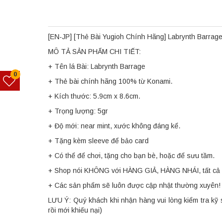
[EN-JP] [Thẻ Bài Yugioh Chính Hãng] Labrynth Barrag
MÔ TẢ SẢN PHẨM CHI TIẾT:
+ Tên lá Bài: Labrynth Barrage
0
+ Thẻ bài chính hãng 100% từ Konami.
+ Kích thước: 5.9cm x 8.6cm.
+ Trọng lượng: 5gr
+ Độ mới: near mint, xước không đáng kể.
+ Tặng kèm sleeve để bảo card
+ Có thể để chơi, tặng cho bạn bè, hoặc để sưu tầm.
+ Shop nói KHÔNG với HÀNG GIẢ, HÀNG NHÁI, tất cả 
+ Các sản phẩm sẽ luôn được cập nhật thường xuyên!
LƯU Ý: Quý khách khi nhận hàng vui lòng kiểm tra kỹ 
rồi mới khiếu nại)