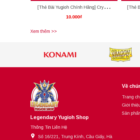
[Thẻ Bài Yugioh Chính Hãng] Crystal
[Thẻ B
10.000₫
Miracle
Xem thêm >>
Về chún
Trang ch
Giới thiệ
Sản phẩ
Legendary Yugioh Shop
Thông Tin Liên Hệ
Số 16/221, Trung Kính, Cầu Giấy, Hà