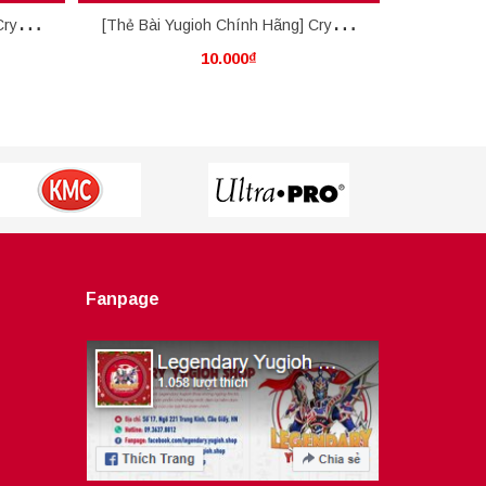
rystal
[Thẻ Bài Yugioh Chính Hãng] Crystal
[Thẻ Bài Y
10.000₫
Abundance
Crystal 
Fanpage