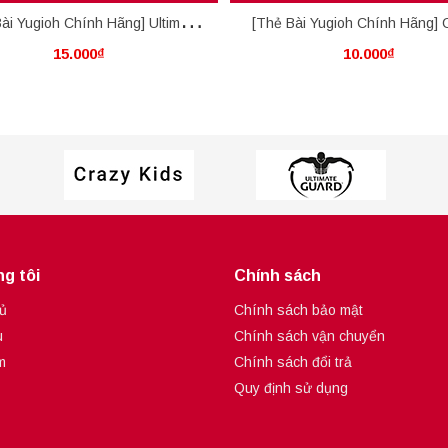
ài Yugioh Chính Hãng] Ultimate
[Thẻ Bài Yugioh Chính Hãng] C
15.000₫
10.000₫
Crystal Magic
Blessing
g tôi
Chính sách
ủ
Chính sách bảo mật
u
Chính sách vận chuyển
m
Chính sách đổi trả
Quy định sử dụng