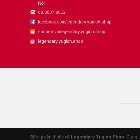
Nội
09.3637.8812
facebook.com/legendary.yugioh.shop
shopee.vn/legendary.yugioh.shop
legendary.yugioh.shop
Bản quyền thuộc về
Legendary Yugioh Shop
.
Cung 