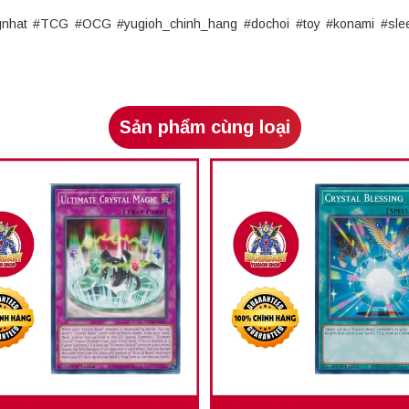
ngnhat #TCG #OCG #yugioh_chinh_hang #dochoi #toy #konami #sle
Sản phẩm cùng loại