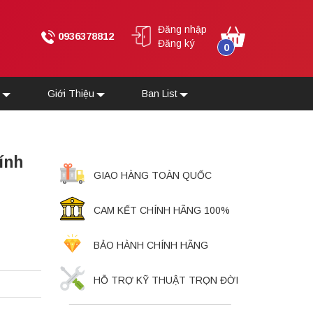
Đăng nhập
0936378812
Đăng ký
0
u
Giới Thiệu
Ban List
ính
GIAO HÀNG TOÀN QUỐC
CAM KẾT CHÍNH HÃNG 100%
BẢO HÀNH CHÍNH HÃNG
HỖ TRỢ KỸ THUẬT TRỌN ĐỜI