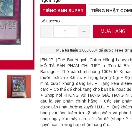
Ngôn Ngữ
TIẾNG ANH SUPER
TIẾNG NHẬT CO
SỐ LƯỢNG
-
+
MUA HÀNG
Mua tối thiểu 1.000.000₫ để được
Free Shi
[EN-JP] [Thẻ Bài Yugioh Chính Hãng] Labrynt
MÔ TẢ SẢN PHẨM CHI TIẾT: + Tên lá Bài: 
Barrage + Thẻ bài chính hãng 100% từ Konam
thước: 5.9cm x 8.6cm. + Trọng lượng: 5gr + Độ 
mint, xước không đáng kể. + Tặng kèm sleev
card + Có thể để chơi, tặng cho bạn bè, hoặc để
+ Shop nói KHÔNG với HÀNG GIẢ, HÀNG NHÁI
đều là sản phẩm chính hãng + Các sản phẩm
được cập nhật thường xuyên! LƯU Ý: Quý khách
hàng vui lòng kiểm tra kỹ sản phẩm và phản hồ
shop ngay khi thấy card có vấn đề (shop sẽ k
quyết các trường hợp nhận hàng đã...