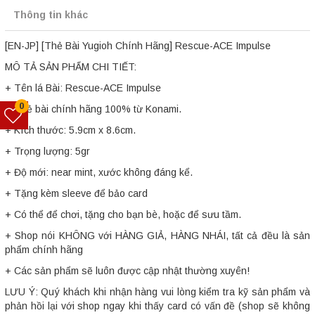
Thông tin khác
[EN-JP] [Thẻ Bài Yugioh Chính Hãng] Rescue-ACE Impulse
MÔ TẢ SẢN PHẨM CHI TIẾT:
+ Tên lá Bài: Rescue-ACE Impulse
0
+ Thẻ bài chính hãng 100% từ Konami.
+ Kích thước: 5.9cm x 8.6cm.
+ Trọng lượng: 5gr
+ Độ mới: near mint, xước không đáng kể.
+ Tặng kèm sleeve để bảo card
+ Có thể để chơi, tặng cho bạn bè, hoặc để sưu tầm.
+ Shop nói KHÔNG với HÀNG GIẢ, HÀNG NHÁI, tất cả đều là sản
phẩm chính hãng
+ Các sản phẩm sẽ luôn được cập nhật thường xuyên!
LƯU Ý: Quý khách khi nhận hàng vui lòng kiểm tra kỹ sản phẩm và
phản hồi lại với shop ngay khi thấy card có vấn đề (shop sẽ không