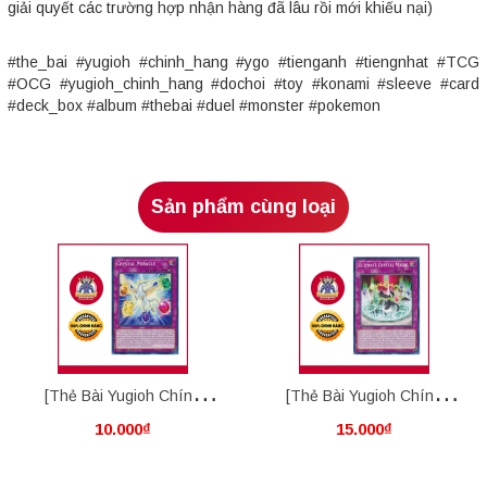
giải quyết các trường hợp nhận hàng đã lâu rồi mới khiếu nại)
#the_bai #yugioh #chinh_hang #ygo #tienganh #tiengnhat #TCG
#OCG #yugioh_chinh_hang #dochoi #toy #konami #sleeve #card
#deck_box #album #thebai #duel #monster #pokemon
Sản phẩm cùng loại
[Thẻ Bài Yugioh Chính
[Thẻ Bài Yugioh Chính
10.000₫
15.000₫
Hãng] Crystal Miracle
Hãng] Ultimate Crystal
Magic