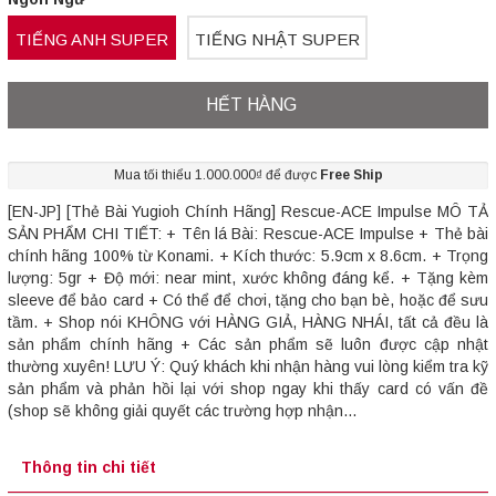
TIẾNG ANH SUPER
TIẾNG NHẬT SUPER
HẾT HÀNG
Mua tối thiểu 1.000.000₫ để được
Free Ship
[EN-JP] [Thẻ Bài Yugioh Chính Hãng] Rescue-ACE Impulse MÔ TẢ
SẢN PHẨM CHI TIẾT: + Tên lá Bài: Rescue-ACE Impulse + Thẻ bài
chính hãng 100% từ Konami. + Kích thước: 5.9cm x 8.6cm. + Trọng
lượng: 5gr + Độ mới: near mint, xước không đáng kể. + Tặng kèm
sleeve để bảo card + Có thể để chơi, tặng cho bạn bè, hoặc để sưu
tầm. + Shop nói KHÔNG với HÀNG GIẢ, HÀNG NHÁI, tất cả đều là
sản phẩm chính hãng + Các sản phẩm sẽ luôn được cập nhật
thường xuyên! LƯU Ý: Quý khách khi nhận hàng vui lòng kiểm tra kỹ
sản phẩm và phản hồi lại với shop ngay khi thấy card có vấn đề
(shop sẽ không giải quyết các trường hợp nhận...
Thông tin chi tiết