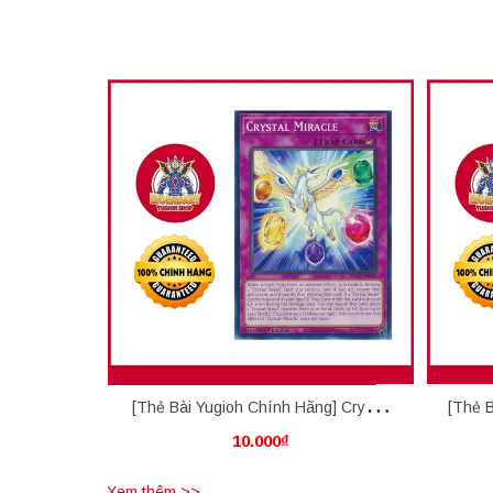
[Thẻ Bài Yugioh Chính Hãng] Crystal
[Thẻ B
10.000₫
Miracle
Xem thêm >>