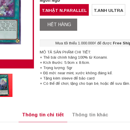
Ngôn Ngữ
T.NHẬT N.PARALLEL
T.ANH ULTRA
HẾT HÀNG
Mua tối thiểu 1.000.000₫ để được
Free Shi
MÔ TẢ SẢN PHẨM CHI TIẾT:
+ Thẻ bài chính hãng 100% từ Konami.
+ Kích thước: 5.9cm x 8.6cm.
+ Trọng lượng: 5gr
+ Độ mới: near mint, xước không đáng kể.
+ Tặng kèm sleeve để bảo card
+ Có thể để chơi, tặng cho bạn bè, hoặc để sưu tầm.
Thông tin chi tiết
Thông tin khác