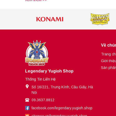
Về chún
Trang ch
Giới thiệ
Sản phẩ
Legendary Yugioh Shop
Thông Tin Liên Hệ
Số 16/221, Trung Kính, Cầu Giấy, Hà
Nội
09.3637.8812
facebook.com/legendary.yugioh.shop
shopee.vn/legendary.yugioh.shop