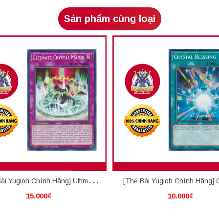
Sản phẩm cùng loại
ài Yugioh Chính Hãng] Ultimate
[Thẻ Bài Yugioh Chính Hãng] C
15.000₫
10.000₫
Crystal Magic
Blessing