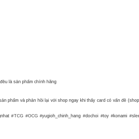
đều là sản phẩm chính hãng
sản phẩm và phản hồi lại với shop ngay khi thấy card có vấn đề (sho
ngnhat #TCG #OCG #yugioh_chinh_hang #dochoi #toy #konami #sle