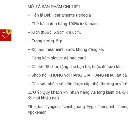
MÔ TẢ SẢN PHẨM CHI TIẾT:
+ Tên lá Bài: Tearlaments Perlegia
+ Thẻ bài chính hãng 100% từ Konami.
0
+ Kích thước: 5.9cm x 8.6cm.
+ Trọng lượng: 5gr
+ Độ mới: near mint, xước không đáng kể.
+ Tặng kèm sleeve để bảo card
+ Có thể để chơi, tặng cho bạn bè, hoặc để sưu tầm.
+ Shop nói KHÔNG với HÀNG GIẢ, HÀNG NHÁI, tất cả 
+ Các sản phẩm sẽ luôn được cập nhật thường xuyên!
LƯU Ý: Quý khách khi nhận hàng vui lòng kiểm tra kỹ 
rồi mới khiếu nại)
#the_bai #yugioh #chinh_hang #ygo #tienganh #tie
#pokemon