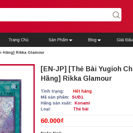
Trang Chủ
Sản Phẩm
Blog
Giải Đấ
nh Hãng] Rikka Glamour
[EN-JP] [Thẻ Bài Yugioh Ch
Hãng] Rikka Glamour
Tình trạng:
Hết hàng
Mã sản phẩm:
SUB1
Hãng sản xuất:
Konami
Loại:
Thẻ bài
60.000₫