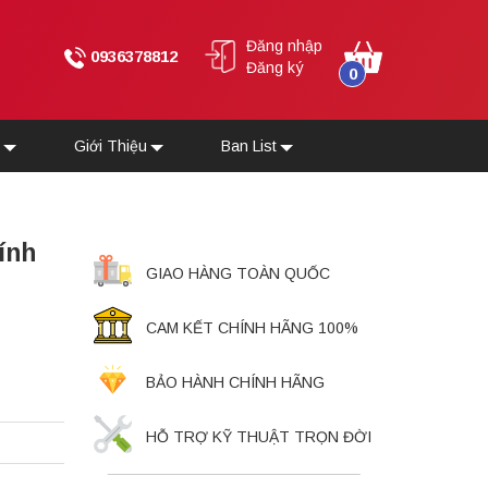
Đăng nhập
0936378812
Đăng ký
0
u
Giới Thiệu
Ban List
ính
GIAO HÀNG TOÀN QUỐC
CAM KẾT CHÍNH HÃNG 100%
BẢO HÀNH CHÍNH HÃNG
HỖ TRỢ KỸ THUẬT TRỌN ĐỜI