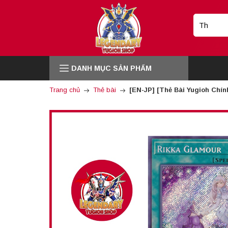
DANH MỤC SẢN PHẨM
Trang chủ
Thẻ bài
[EN-JP] [Thẻ Bài Yugioh Chí