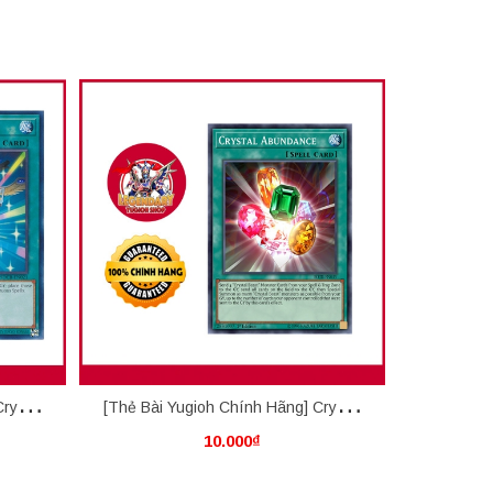
rystal
[Thẻ Bài Yugioh Chính Hãng] Crystal
[Thẻ Bài Y
10.000₫
Abundance
Crystal 