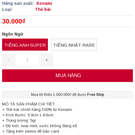
Hãng sản xuất:
Konami
Loại:
Thẻ bài
30.000₫
Ngôn Ngữ
TIẾNG ANH SUPER
TIẾNG NHẬT RARE
-
+
MUA HÀNG
Mua tối thiểu 1.000.000₫ để được
Free Ship
MÔ TẢ SẢN PHẨM CHI TIẾT:
+ Thẻ bài chính hãng 100% từ Konami.
+ Kích thước: 5.9cm x 8.6cm.
+ Trọng lượng: 5gr
+ Độ mới: near mint, xước không đáng kể.
+ Tặng kèm sleeve để bảo card