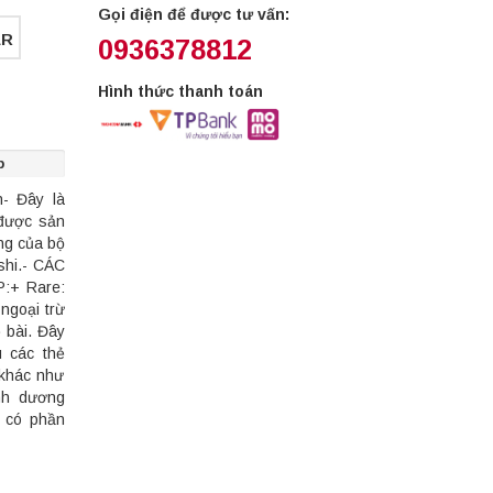
Gọi điện để được tư vấn:
ER
0936378812
Hình thức thanh toán
p
- Đây là
được sản
ng của bộ
shi.- CÁC
+ Rare:
ngoại trừ
 bài. Đây
u các thẻ
khác như
anh dương
i có phần