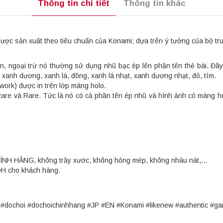
Thông tin chi tiết
Thông tin khác
c sản xuất theo tiêu chuẩn của Konami; dựa trên ý tưởng của bộ truy
, ngoại trừ nó thường sử dụng nhũ bạc ép lên phần tên thẻ bài. Đây
anh dương, xanh lá, đồng, xanh lá nhạt, xanh dương nhạt, đỏ, tím.
work) được in trên lớp màng holo.
 Rare và Rare. Tức là nó có cả phần tên ép nhũ và hình ảnh có màng 
HÍNH HÃNG, không trầy xước, không hỏng mép, không nhàu nát,...
OH cho khách hàng.
rd #dochoi #dochoichinhhang #JP #EN #Konami #likenew #authentic 