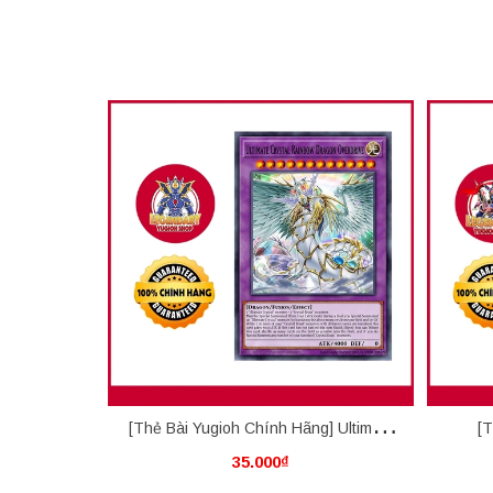
[Thẻ Bài Yugioh Chính Hãng] Ultimate
[T
35.000₫
Crystal Rainbow Dragon Overdrive
Adv