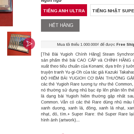
Ngôn ngữ
TIẾNG ANH ULTRA
TIẾNG NHẬT SUP
HẾT HÀNG
Mua tối thiểu 1.000.000₫ để được
Free Shi
[Thẻ Bài Yugioh Chính Hãng] Steam Synchron
sản phẩm thẻ bài CAO CẤP và CHÍNH HÃNG 
xuất theo tiêu chuẩn của Konami; dựa trên ý tưở
truyện tranh Yu-gi-Oh của tác giả Kazuki Takaha
ĐỘ HIẾM BÀI YUGIOH CƠ BẢN THƯỜNG GẶP:
các thẻ Yugioh Rare tương tự như thẻ Common, 
nó thường sử dụng nhũ bạc ép lên phần tên thẻ
là dạng bài Yugioh hiếm thường gặp nhất sa
Common. Vẫn có các thẻ Rare dùng nhũ màu 
xanh dương, xanh lá, đồng, xanh lá nhạt, x
nhạt, đỏ, tím.+ Super Rare: thẻ Super Rare lạ
hình ảnh (artwork)...