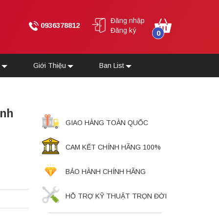
Đăng nhập
0936378812
Đăng ký
0
u
Giới Thiệu
Ban List
ính
GIAO HÀNG TOÀN QUỐC
CAM KẾT CHÍNH HÃNG 100%
BẢO HÀNH CHÍNH HÃNG
HỖ TRỢ KỸ THUẬT TRỌN ĐỜI