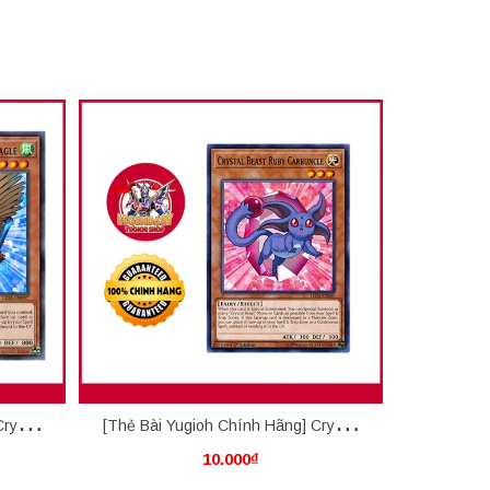
rystal
[Thẻ Bài Yugioh Chính Hãng] Crystal
[Thẻ Bài 
10.000₫
Beast Ruby Carbuncle