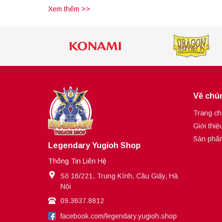
Xem thêm >>
Về chún
Trang ch
Giới thiệ
Sản phẩ
Legendary Yugioh Shop
Thông Tin Liên Hệ
Số 16/221, Trung Kính, Cầu Giấy, Hà
Nội
09.3637.8812
facebook.com/legendary.yugioh.shop