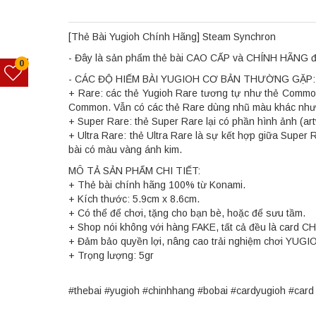
[Thẻ Bài Yugioh Chính Hãng] Steam Synchron
- Đây là sản phẩm thẻ bài CAO CẤP và CHÍNH HÃNG đượ
0
- CÁC ĐỘ HIẾM BÀI YUGIOH CƠ BẢN THƯỜNG GẶP:
+ Rare: các thẻ Yugioh Rare tương tự như thẻ Common
Common. Vẫn có các thẻ Rare dùng nhũ màu khác như x
+ Super Rare: thẻ Super Rare lại có phần hình ảnh (art
+ Ultra Rare: thẻ Ultra Rare là sự kết hợp giữa Super
bài có màu vàng ánh kim.
MÔ TẢ SẢN PHẨM CHI TIẾT:
+ Thẻ bài chính hãng 100% từ Konami.
+ Kích thước: 5.9cm x 8.6cm.
+ Có thể để chơi, tặng cho bạn bè, hoặc để sưu tầm.
+ Shop nói không với hàng FAKE, tất cả đều là card C
+ Đảm bảo quyền lợi, nâng cao trải nghiệm chơi YUGI
+ Trọng lượng: 5gr
#thebai #yugioh #chinhhang #bobai #cardyugioh #ca