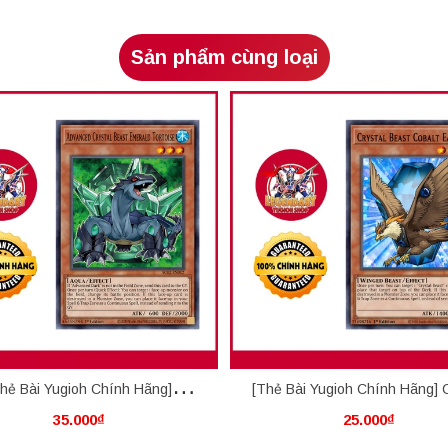
Sản phẩm cùng loại
hẻ Bài Yugioh Chính Hãng]
[Thẻ Bài Yugioh Chính Hãng] C
35.000₫
25.000₫
anced Crystal Beast Emerald
Beast Cobalt Eagle