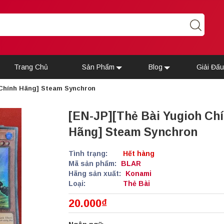
Trang Chủ
Sản Phẩm
Blog
Giải Đấ
 Chính Hãng] Steam Synchron
[EN-JP][Thẻ Bài Yugioh Ch
Hãng] Steam Synchron
Tình trạng:
Hết hàng
Mã sản phẩm:
BLAR
Hãng sản xuất:
Konami
Loại:
Thẻ Bài
20.000₫