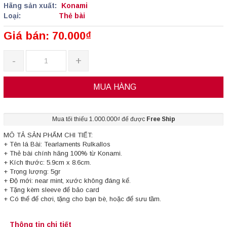
Hãng sản xuất:
Konami
Loại:
Thẻ bài
Giá bán: 70.000₫
-
+
MUA HÀNG
Mua tối thiểu 1.000.000₫ để được
Free Ship
MÔ TẢ SẢN PHẨM CHI TIẾT:
+ Tên lá Bài: Tearlaments Rulkallos
+ Thẻ bài chính hãng 100% từ Konami.
+ Kích thước: 5.9cm x 8.6cm.
+ Trọng lượng: 5gr
+ Độ mới: near mint, xước không đáng kể.
+ Tặng kèm sleeve để bảo card
+ Có thể để chơi, tặng cho bạn bè, hoặc để sưu tầm.
Thông tin chi tiết