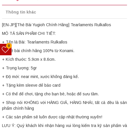
Thông tin khác
[EN-JP][Thẻ Bài Yugioh Chính Hãng] Tearlaments Rulkallos
MÔ TẢ SẢN PHẨM CHI TIẾT:
+ Tên lá Bài: Tearlaments Rulkallos
0
+ Thẻ bài chính hãng 100% từ Konami.
+ Kích thước: 5.9cm x 8.6cm.
+ Trọng lượng: 5gr
+ Độ mới: near mint, xước không đáng kể.
+ Tặng kèm sleeve để bảo card
+ Có thể để chơi, tặng cho bạn bè, hoặc để sưu tầm.
+ Shop nói KHÔNG với HÀNG GIẢ, HÀNG NHÁI, tất cả đều là sản
phẩm chính hãng
+ Các sản phẩm sẽ luôn được cập nhật thường xuyên!
LƯU Ý: Quý khách khi nhận hàng vui lòng kiểm tra kỹ sản phẩm và