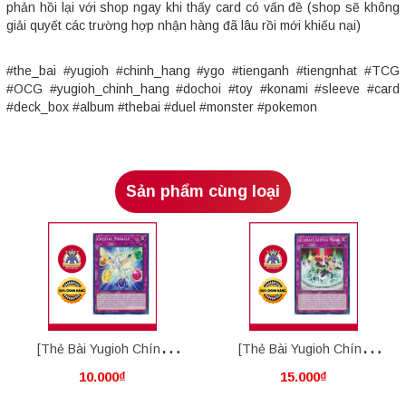
phản hồi lại với shop ngay khi thấy card có vấn đề (shop sẽ không
giải quyết các trường hợp nhận hàng đã lâu rồi mới khiếu nại)
#the_bai #yugioh #chinh_hang #ygo #tienganh #tiengnhat #TCG
#OCG #yugioh_chinh_hang #dochoi #toy #konami #sleeve #card
#deck_box #album #thebai #duel #monster #pokemon
Sản phẩm cùng loại
[Thẻ Bài Yugioh Chính
[Thẻ Bài Yugioh Chính
10.000₫
15.000₫
Hãng] Crystal Miracle
Hãng] Ultimate Crystal