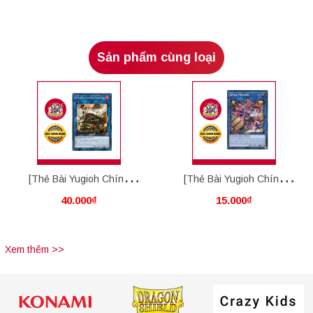
Sản phẩm cùng loại
[Thẻ Bài Yugioh Chính
[Thẻ Bài Yugioh Chính
40.000₫
15.000₫
Hãng] Amphibious
Hãng] Dyna Mondo
Swarmship Amblowhale
Xem thêm >>