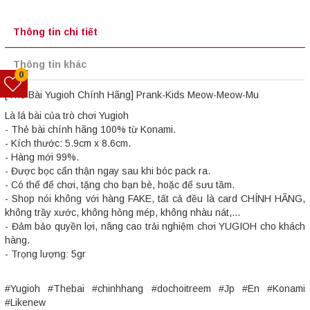
Thông tin chi tiết
Thông tin khác
0
[Thẻ Bài Yugioh Chính Hãng] Prank-Kids Meow-Meow-Mu
Là lá bài của trò chơi Yugioh
- Thẻ bài chính hãng 100% từ Konami.
- Kích thước: 5.9cm x 8.6cm.
- Hàng mới 99%.
- Được bọc cẩn thận ngay sau khi bóc pack ra.
- Có thể để chơi, tặng cho bạn bè, hoặc để sưu tầm.
- Shop nói không với hàng FAKE, tất cả đều là card CHÍNH HÃNG,
không trầy xước, không hỏng mép, không nhàu nát,...
- Đảm bảo quyền lợi, nâng cao trải nghiệm chơi YUGIOH cho khách
hàng.
- Trọng lượng: 5gr
#Yugioh #Thebai #chinhhang #dochoitreem #Jp #En #Konami
#Likenew