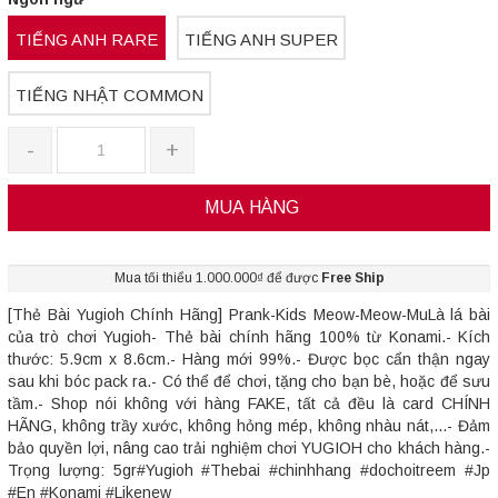
TIẾNG ANH RARE
TIẾNG ANH SUPER
TIẾNG NHẬT COMMON
-
+
MUA HÀNG
Mua tối thiểu 1.000.000₫ để được
Free Ship
[Thẻ Bài Yugioh Chính Hãng] Prank-Kids Meow-Meow-MuLà lá bài
của trò chơi Yugioh- Thẻ bài chính hãng 100% từ Konami.- Kích
thước: 5.9cm x 8.6cm.- Hàng mới 99%.- Được bọc cẩn thận ngay
sau khi bóc pack ra.- Có thể để chơi, tặng cho bạn bè, hoặc để sưu
tầm.- Shop nói không với hàng FAKE, tất cả đều là card CHÍNH
HÃNG, không trầy xước, không hỏng mép, không nhàu nát,...- Đảm
bảo quyền lợi, nâng cao trải nghiệm chơi YUGIOH cho khách hàng.-
Trọng lượng: 5gr#Yugioh #Thebai #chinhhang #dochoitreem #Jp
#En #Konami #Likenew