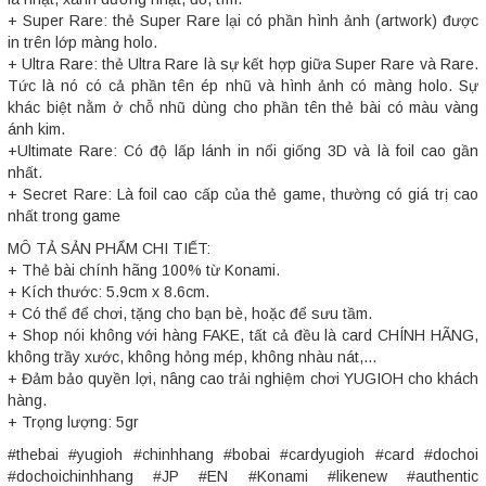
+ Super Rare: thẻ Super Rare lại có phần hình ảnh (artwork) được
in trên lớp màng holo.
+ Ultra Rare: thẻ Ultra Rare là sự kết hợp giữa Super Rare và Rare.
Tức là nó có cả phần tên ép nhũ và hình ảnh có màng holo. Sự
khác biệt nằm ở chỗ nhũ dùng cho phần tên thẻ bài có màu vàng
ánh kim.
+Ultimate Rare: Có độ lấp lánh in nổi giống 3D và là foil cao gần
nhất.
+ Secret Rare: Là foil cao cấp của thẻ game, thường có giá trị cao
nhất trong game
MÔ TẢ SẢN PHẨM CHI TIẾT:
+ Thẻ bài chính hãng 100% từ Konami.
+ Kích thước: 5.9cm x 8.6cm.
+ Có thể để chơi, tặng cho bạn bè, hoặc để sưu tầm.
+ Shop nói không với hàng FAKE, tất cả đều là card CHÍNH HÃNG,
không trầy xước, không hỏng mép, không nhàu nát,...
+ Đảm bảo quyền lợi, nâng cao trải nghiệm chơi YUGIOH cho khách
hàng.
+ Trọng lượng: 5gr
#thebai #yugioh #chinhhang #bobai #cardyugioh #card #dochoi
#dochoichinhhang #JP #EN #Konami #likenew #authentic