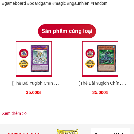
#gameboard #boardgame #magic #ngaunhien #random
Sản phẩm cùng loại
[Thẻ Bài Yugioh Chính
[Thẻ Bài Yugioh Chính
35.000₫
35.000₫
Hãng] Ultimate Crystal
Hãng] Advanced Crystal
Rainbow Dragon Overdrive
Beast Emerald Tortoise
Xem thêm >>