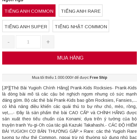
TIẾNG ANH COMMON
TIẾNG ANH RARE
TIẾNG ANH SUPER
TIẾNG NHẬT COMMON
-
+
MUA HÀNG
Mua tối thiểu 1.000.000₫ để được
Free Ship
[JP][Thẻ Bài Yugioh Chính Hãng] Prank-Kids Rocksies- Prank-Kids
là dòng bài mô tả các cậu bé nghịch ngợm nhưng có sức mạnh
đáng gờm. Bộ các thẻ bài Prank-Kids bao gồm Rocksies, Fansies,...
có khả năng điều khiển các quái thú to bự như chó, mèo, rồng,
vẹt,...- Đây là sản phẩm thẻ bài CAO CẤP và CHÍNH HÃNG được
sản xuất theo tiêu chuẩn của Konami; dựa trên ý tưởng của bộ
truyện tranh Yu-gi-Oh của tác giả Kazuki Takahashi.- CÁC ĐỘ HIẾM
BÀI YUGIOH CƠ BẢN THƯỜNG GẶP:+ Rare: các thẻ Yugioh Rare
tương tự như thẻ Common, ngoại trừ nó thường sử dụng nhũ bạc