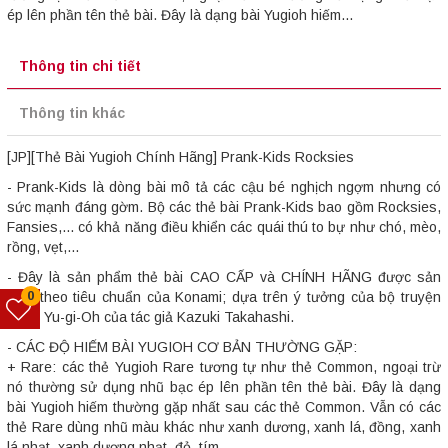
ép lên phần tên thẻ bài. Đây là dạng bài Yugioh hiếm...
Thông tin chi tiết
Thông tin khác
[JP][Thẻ Bài Yugioh Chính Hãng] Prank-Kids Rocksies
- Prank-Kids là dòng bài mô tả các cậu bé nghịch ngợm nhưng có
sức mạnh đáng gờm. Bộ các thẻ bài Prank-Kids bao gồm Rocksies,
Fansies,... có khả năng điều khiển các quái thú to bự như chó, mèo,
rồng, vẹt,...
- Đây là sản phẩm thẻ bài CAO CẤP và CHÍNH HÃNG được sản
0
xuất theo tiêu chuẩn của Konami; dựa trên ý tưởng của bộ truyện
tranh Yu-gi-Oh của tác giả Kazuki Takahashi.
- CÁC ĐỘ HIẾM BÀI YUGIOH CƠ BẢN THƯỜNG GẶP:
+ Rare: các thẻ Yugioh Rare tương tự như thẻ Common, ngoại trừ
nó thường sử dụng nhũ bạc ép lên phần tên thẻ bài. Đây là dạng
bài Yugioh hiếm thường gặp nhất sau các thẻ Common. Vẫn có các
thẻ Rare dùng nhũ màu khác như xanh dương, xanh lá, đồng, xanh
lá nhạt, xanh dương nhạt, đỏ, tím.