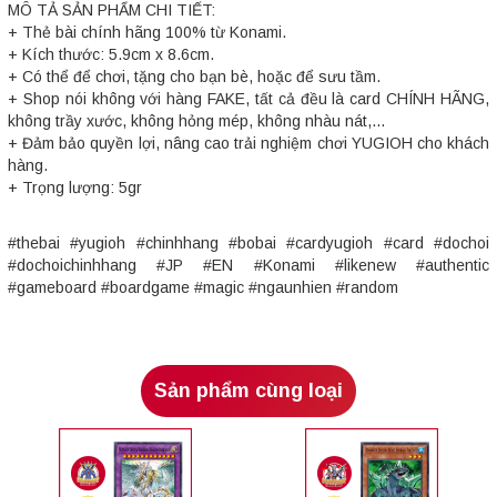
MÔ TẢ SẢN PHẨM CHI TIẾT:
+ Thẻ bài chính hãng 100% từ Konami.
+ Kích thước: 5.9cm x 8.6cm.
+ Có thể để chơi, tặng cho bạn bè, hoặc để sưu tầm.
+ Shop nói không với hàng FAKE, tất cả đều là card CHÍNH HÃNG,
không trầy xước, không hỏng mép, không nhàu nát,...
+ Đảm bảo quyền lợi, nâng cao trải nghiệm chơi YUGIOH cho khách
hàng.
+ Trọng lượng: 5gr
#thebai #yugioh #chinhhang #bobai #cardyugioh #card #dochoi
#dochoichinhhang #JP #EN #Konami #likenew #authentic
#gameboard #boardgame #magic #ngaunhien #random
Sản phẩm cùng loại