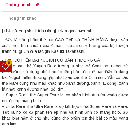
Thông tin chi tiết
Thông tin khác
[Thẻ Bài Yugioh Chính Hãng] Tri-Brigade Nervall
- Đây là sản phẩm thẻ bài CAO CẤP và CHÍNH HÃNG được sản
xuất theo tiêu chuẩn của Konami; dựa trên ý tưởng của bộ truyện
tranh Yu-gi-Oh của tác giả Kazuki Takahashi.
- CÁC ĐỘ HIẾM BÀI YUGIOH CƠ BẢN THƯỜNG GẶP:
0
+ Rare: các thẻ Yugioh Rare tương tự như thẻ Common, ngoại trừ
nó thường sử dụng nhũ bạc ép lên phần tên thẻ bài. Đây là dạng
bài Yugioh hiếm thường gặp nhất sau các thẻ Common. Vẫn có các
thẻ Rare dùng nhũ màu khác như xanh dương, xanh lá, đồng, xanh
lá nhạt, xanh dương nhạt, đỏ, tím.
+ Super Rare: thẻ Super Rare lại có phần hình ảnh (artwork) được
in trên lớp màng holo.
+ Ultra Rare: thẻ Ultra Rare là sự kết hợp giữa Super Rare và Rare.
Tức là nó có cả phần tên ép nhũ và hình ảnh có màng holo. Sự
khác biệt nằm ở chỗ nhũ dùng cho phần tên thẻ bài có màu vàng
ánh kim.