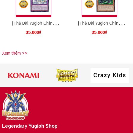
[Thẻ Bài Yugioh Chính
[Thẻ Bài Yugioh Chính
35.000₫
35.000₫
Hãng] Ultimate Crystal
Hãng] Advanced Crystal
Rainbow Dragon Overdrive
Beast Emerald Tortoise
Xem thêm >>
Legendary Yugioh Shop