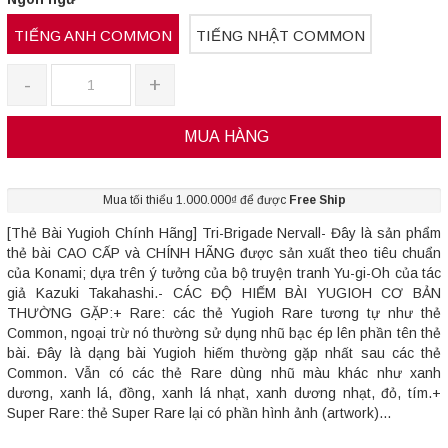
TIẾNG ANH COMMON
TIẾNG NHẬT COMMON
-
+
MUA HÀNG
Mua tối thiểu 1.000.000₫ để được
Free Ship
[Thẻ Bài Yugioh Chính Hãng] Tri-Brigade Nervall- Đây là sản phẩm
thẻ bài CAO CẤP và CHÍNH HÃNG được sản xuất theo tiêu chuẩn
của Konami; dựa trên ý tưởng của bộ truyện tranh Yu-gi-Oh của tác
giả Kazuki Takahashi.- CÁC ĐỘ HIẾM BÀI YUGIOH CƠ BẢN
THƯỜNG GẶP:+ Rare: các thẻ Yugioh Rare tương tự như thẻ
Common, ngoại trừ nó thường sử dụng nhũ bạc ép lên phần tên thẻ
bài. Đây là dạng bài Yugioh hiếm thường gặp nhất sau các thẻ
Common. Vẫn có các thẻ Rare dùng nhũ màu khác như xanh
dương, xanh lá, đồng, xanh lá nhạt, xanh dương nhạt, đỏ, tím.+
Super Rare: thẻ Super Rare lại có phần hình ảnh (artwork)...