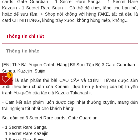
cards: Gate Guardian - 1 Secret Rare Sanga - 1 Secret Rare
Kazejin - 1 Secret Rare Suijin + Có thể để chơi, tặng cho bạn bè,
hoặc để sưu tầm. + Shop nói không với hàng FAKE, tất cả đều là
card CHÍNH HÃNG, không trầy xước, không hỏng mép, không...
Thông tin chi tiết
Thông tin khác
[EN][Thẻ Bài Yugioh Chính Hãng] Bộ Sưu Tập Bộ 3 Gate Guardian -
Sanga, Kazejin, Suijin
0
- Đây là sản phẩm thẻ bài CAO CẤP và CHÍNH HÃNG được sản
xuất theo tiêu chuẩn của Konami; dựa trên ý tưởng của bộ truyện
tranh Yu-gi-Oh của tác giả Kazuki Takahashi.
- Cam kết sản phẩm luôn được cập nhật thường xuyên, mang đến
trải nghiệm tốt nhất cho khách hàng!
Set gồm có 3 Secret Rare cards: Gate Guardian
- 1 Secret Rare Sanga
- 1 Secret Rare Kazejin
- 1 Secret Rare Suijin