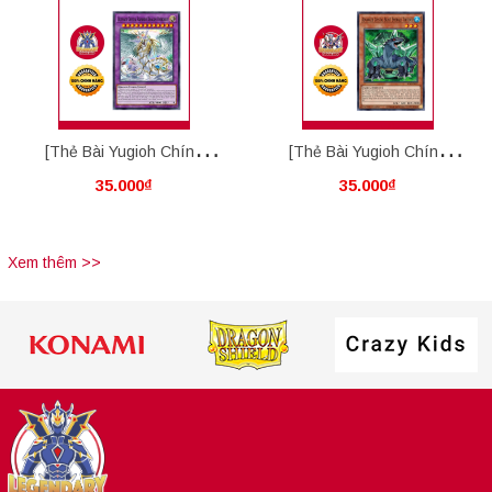
[Thẻ Bài Yugioh Chính
[Thẻ Bài Yugioh Chính
35.000₫
35.000₫
Hãng] Ultimate Crystal
Hãng] Advanced Crystal
Rainbow Dragon Overdrive
Beast Emerald Tortoise
Xem thêm >>