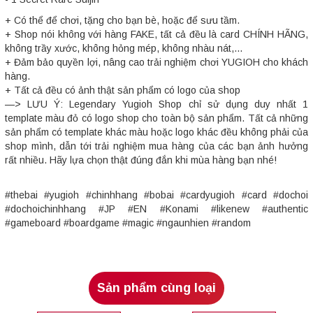
+ Có thể để chơi, tặng cho bạn bè, hoặc để sưu tầm.
+ Shop nói không với hàng FAKE, tất cả đều là card CHÍNH HÃNG,
không trầy xước, không hỏng mép, không nhàu nát,...
+ Đảm bảo quyền lợi, nâng cao trải nghiệm chơi YUGIOH cho khách
hàng.
+ Tất cả đều có ảnh thật sản phẩm có logo của shop
—> LƯU Ý: Legendary Yugioh Shop chỉ sử dụng duy nhất 1
template màu đỏ có logo shop cho toàn bộ sản phẩm. Tất cả những
sản phẩm có template khác màu hoặc logo khác đều không phải của
shop mình, dẫn tới trải nghiệm mua hàng của các bạn ảnh hưởng
rất nhiều. Hãy lựa chọn thật đúng đắn khi mùa hàng bạn nhé!
#thebai #yugioh #chinhhang #bobai #cardyugioh #card #dochoi
#dochoichinhhang #JP #EN #Konami #likenew #authentic
#gameboard #boardgame #magic #ngaunhien #random
Sản phẩm cùng loại