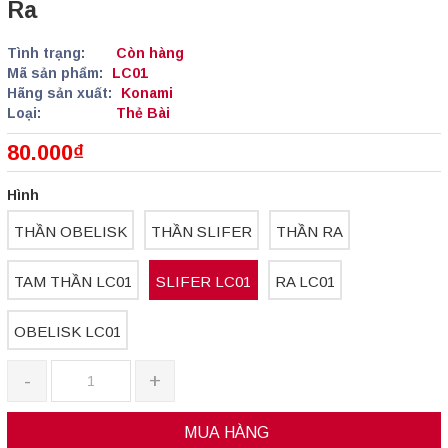
Ra
Tình trạng:
Còn hàng
Mã sản phẩm:
LC01
Hãng sản xuất:
Konami
Loại:
Thẻ Bài
80.000₫
Hình
THẦN OBELISK
THẦN SLIFER
THẦN RA
TAM THẦN LC01
SLIFER LC01
RA LC01
OBELISK LC01
-
+
MUA HÀNG