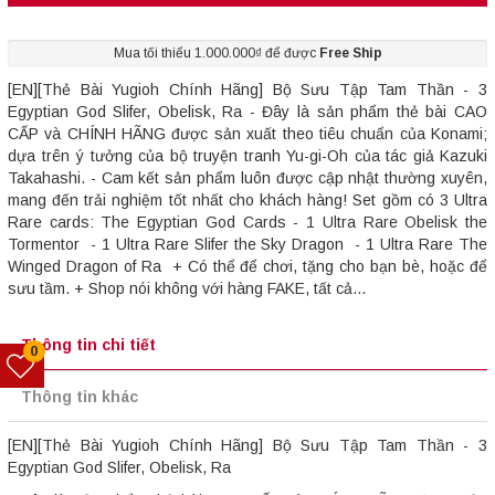
Mua tối thiểu 1.000.000₫ để được
Free Ship
[EN][Thẻ Bài Yugioh Chính Hãng] Bộ Sưu Tập Tam Thần - 3
Egyptian God Slifer, Obelisk, Ra - Đây là sản phẩm thẻ bài CAO
CẤP và CHÍNH HÃNG được sản xuất theo tiêu chuẩn của Konami;
dựa trên ý tưởng của bộ truyện tranh Yu-gi-Oh của tác giả Kazuki
Takahashi. - Cam kết sản phẩm luôn được cập nhật thường xuyên,
mang đến trải nghiệm tốt nhất cho khách hàng! Set gồm có 3 Ultra
Rare cards: The Egyptian God Cards - 1 Ultra Rare Obelisk the
Tormentor - 1 Ultra Rare Slifer the Sky Dragon - 1 Ultra Rare The
Winged Dragon of Ra + Có thể để chơi, tặng cho bạn bè, hoặc để
sưu tầm. + Shop nói không với hàng FAKE, tất cả...
Thông tin chi tiết
0
Thông tin khác
[EN][Thẻ Bài Yugioh Chính Hãng] Bộ Sưu Tập Tam Thần - 3
Egyptian God Slifer, Obelisk, Ra