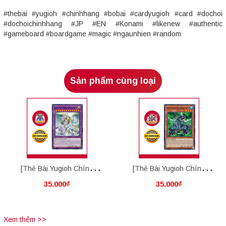
#thebai #yugioh #chinhhang #bobai #cardyugioh #card #dochoi
#dochoichinhhang #JP #EN #Konami #likenew #authentic
#gameboard #boardgame #magic #ngaunhien #random
Sản phẩm cùng loại
[Thẻ Bài Yugioh Chính
[Thẻ Bài Yugioh Chính
35.000₫
35.000₫
Hãng] Ultimate Crystal
Hãng] Advanced Crystal
Rainbow Dragon Overdrive
Beast Emerald Tortoise
Xem thêm >>