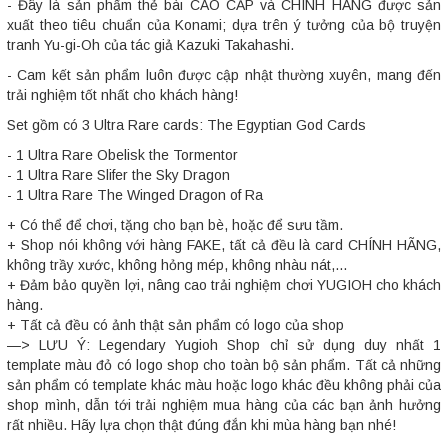
- Đây là sản phẩm thẻ bài CAO CẤP và CHÍNH HÃNG được sản
xuất theo tiêu chuẩn của Konami; dựa trên ý tưởng của bộ truyện
tranh Yu-gi-Oh của tác giả Kazuki Takahashi.
- Cam kết sản phẩm luôn được cập nhật thường xuyên, mang đến
trải nghiệm tốt nhất cho khách hàng!
Set gồm có 3 Ultra Rare cards: The Egyptian God Cards
- 1 Ultra Rare Obelisk the Tormentor
- 1 Ultra Rare Slifer the Sky Dragon
- 1 Ultra Rare The Winged Dragon of Ra
+ Có thể để chơi, tặng cho bạn bè, hoặc để sưu tầm.
+ Shop nói không với hàng FAKE, tất cả đều là card CHÍNH HÃNG,
không trầy xước, không hỏng mép, không nhàu nát,...
+ Đảm bảo quyền lợi, nâng cao trải nghiệm chơi YUGIOH cho khách
hàng.
+ Tất cả đều có ảnh thật sản phẩm có logo của shop
—> LƯU Ý: Legendary Yugioh Shop chỉ sử dụng duy nhất 1
template màu đỏ có logo shop cho toàn bộ sản phẩm. Tất cả những
sản phẩm có template khác màu hoặc logo khác đều không phải của
shop mình, dẫn tới trải nghiệm mua hàng của các bạn ảnh hưởng
rất nhiều. Hãy lựa chọn thật đúng đắn khi mùa hàng bạn nhé!