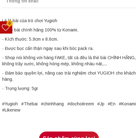
Thông tin khác
Là lá bài của trò chơi Yugioh
0
- Thẻ bài chính hãng 100% từ Konami.
- Kích thước: 5.9cm x 8.6cm.
- Được bọc cẩn thận ngay sau khi bóc pack ra.
- Shop nói không với hàng FAKE, tất cả đều là thẻ bài CHÍNH HÃNG,
không trầy xước, không hỏng mép, không nhàu nát,...
- Đảm bảo quyền lợi, nâng cao trải nghiệm chơi YUGIOH cho khách
hàng.
- Trọng lượng: 5gr
#Yugioh #Thebai #chinhhang #dochoitreem #Jp #En #Konami
#Likenew