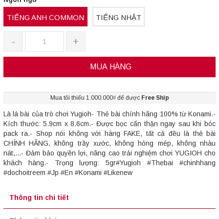
TIẾNG ANH COMMON
TIẾNG NHẬT
-
+
MUA HÀNG
Mua tối thiểu 1.000.000₫ để được
Free Ship
Là lá bài của trò chơi Yugioh- Thẻ bài chính hãng 100% từ Konami.-
Kích thước: 5.9cm x 8.6cm.- Được bọc cẩn thận ngay sau khi bóc
pack ra.- Shop nói không với hàng FAKE, tất cả đều là thẻ bài
CHÍNH HÃNG, không trầy xước, không hỏng mép, không nhàu
nát,...- Đảm bảo quyền lợi, nâng cao trải nghiệm chơi YUGIOH cho
khách hàng.- Trọng lượng: 5gr#Yugioh #Thebai #chinhhang
#dochoitreem #Jp #En #Konami #Likenew
Thông tin chi tiết