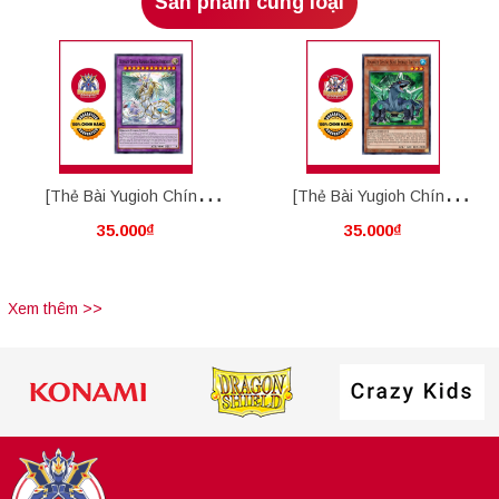
Sản phẩm cùng loại
[Thẻ Bài Yugioh Chính
[Thẻ Bài Yugioh Chính
35.000₫
35.000₫
Hãng] Ultimate Crystal
Hãng] Advanced Crystal
Rainbow Dragon Overdrive
Beast Emerald Tortoise
Xem thêm >>