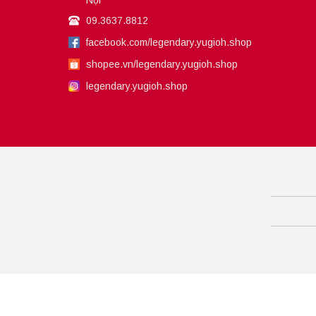
Nội
09.3637.8812
facebook.com/legendary.yugioh.shop
shopee.vn/legendary.yugioh.shop
legendary.yugioh.shop
Bản quyền thuộc về
Legendary Yugioh Shop
.
Cung 