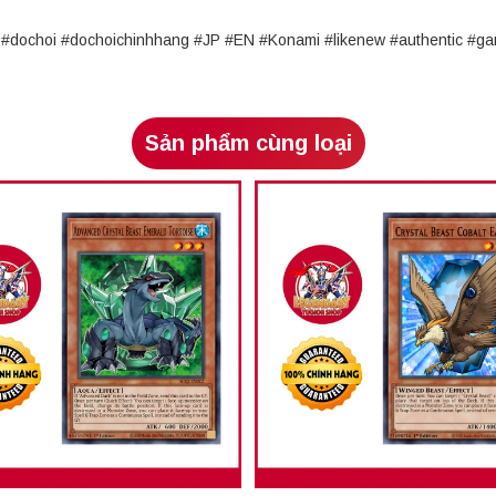
rd #dochoi #dochoichinhhang #JP #EN #Konami #likenew #authentic 
Sản phẩm cùng loại