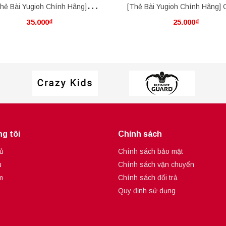
hẻ Bài Yugioh Chính Hãng]
[Thẻ Bài Yugioh Chính Hãng] C
35.000₫
25.000₫
anced Crystal Beast Emerald
Beast Cobalt Eagle
Tortoise
g tôi
Chính sách
ủ
Chính sách bảo mật
u
Chính sách vận chuyển
m
Chính sách đổi trả
Quy định sử dụng