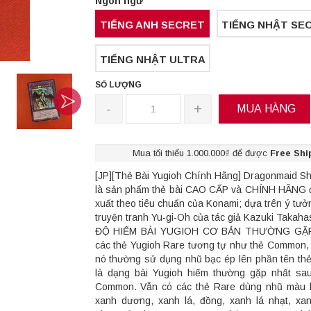
Ngôn ngữ
TIẾNG ANH SECRET
TIẾNG NHẬT SE
TIẾNG NHẬT ULTRA
SỐ LƯỢNG
-
+
MUA HÀNG
Mua tối thiểu 1.000.000₫ để được
Free Shi
[JP][Thẻ Bài Yugioh Chính Hãng] Dragonmaid S
là sản phẩm thẻ bài CAO CẤP và CHÍNH HÃNG 
xuất theo tiêu chuẩn của Konami; dựa trên ý tưở
truyện tranh Yu-gi-Oh của tác giả Kazuki Takaha
ĐỘ HIẾM BÀI YUGIOH CƠ BẢN THƯỜNG GẶP:
các thẻ Yugioh Rare tương tự như thẻ Common, 
nó thường sử dụng nhũ bạc ép lên phần tên thẻ
là dạng bài Yugioh hiếm thường gặp nhất sa
Common. Vẫn có các thẻ Rare dùng nhũ màu 
xanh dương, xanh lá, đồng, xanh lá nhạt, x