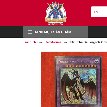
DANH MỤC SẢN PHẨM
Trang chủ
Effect/Normal
[EN][Thẻ Bài Yugioh Ch