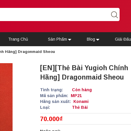
Trang Chủ
Sản Phẩm
Blog
Giải Đấ
ính Hãng] Dragonmaid Sheou
[EN][Thẻ Bài Yugioh Chính
Hãng] Dragonmaid Sheou
Tình trạng:
Còn hàng
Mã sản phẩm:
MP21
Hãng sản xuất:
Konami
Loại:
Thẻ Bài
70.000₫