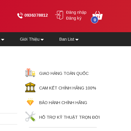
Đăng nhập
0936378812
Đăng ký
0
u
Giới Thiệu
Ban List
GIAO HÀNG TOÀN QUỐC
CAM KẾT CHÍNH HÃNG 100%
BẢO HÀNH CHÍNH HÃNG
HỖ TRỢ KỸ THUẬT TRỌN ĐỜI