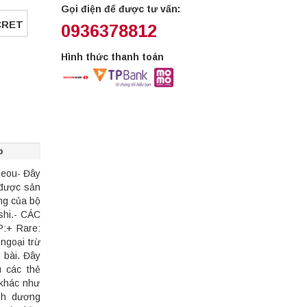
Gọi điện để được tư vấn:
CRET
0936378812
Hình thức thanh toán
p
heou- Đây
được sản
ng của bộ
shi.- CÁC
+ Rare:
ngoại trừ
 bài. Đây
u các thẻ
khác như
anh dương