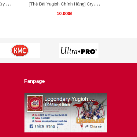
rystal
[Thẻ Bài Yugioh Chính Hãng] Crystal
[Thẻ Bài 
10.000₫
Beast Ruby Carbuncle
Fanpage