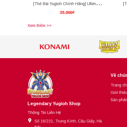
[Thẻ Bài Yugioh Chính Hãng] Ultimate
[T
35.000₫
Crystal Rainbow Dragon Overdrive
Adv
Xem thêm >>
Về chún
Trang ch
Giới thiệ
Sản phẩ
Legendary Yugioh Shop
Thông Tin Liên Hệ
Số 16/221, Trung Kính, Cầu Giấy, Hà