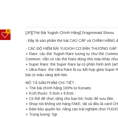
0
[JP][Thẻ Bài Yugioh Chính Hãng] Dragonmaid Sheou
- Đây là sản phẩm thẻ bài CAO CẤP và CHÍNH HÃNG đượ
- CÁC ĐỘ HIẾM BÀI YUGIOH CƠ BẢN THƯỜNG GẶP:
+ Rare: các thẻ Yugioh Rare tương tự như thẻ Common
Common. Vẫn có các thẻ Rare dùng nhũ màu khác như x
+ Super Rare: thẻ Super Rare lại có phần hình ảnh (art
+ Ultra Rare: thẻ Ultra Rare là sự kết hợp giữa Super
bài có màu vàng ánh kim.
MÔ TẢ SẢN PHẨM CHI TIẾT:
+ Thẻ bài chính hãng 100% từ Konami.
+ Kích thước: 5.9cm x 8.6cm.
+ Có thể để chơi, tặng cho bạn bè, hoặc để sưu tầm.
+ Shop nói không với hàng FAKE, tất cả đều là card C
+ Đảm bảo quyền lợi, nâng cao trải nghiệm chơi YUGI
+ Trọng lượng: 5gr