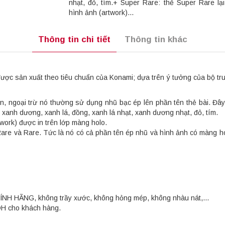
nhạt, đỏ, tím.+ Super Rare: thẻ Super Rare lạ
hình ảnh (artwork)...
Thông tin chi tiết
Thông tin khác
c sản xuất theo tiêu chuẩn của Konami; dựa trên ý tưởng của bộ truy
, ngoại trừ nó thường sử dụng nhũ bạc ép lên phần tên thẻ bài. Đây
anh dương, xanh lá, đồng, xanh lá nhạt, xanh dương nhạt, đỏ, tím.
work) được in trên lớp màng holo.
 Rare và Rare. Tức là nó có cả phần tên ép nhũ và hình ảnh có màng 
HÍNH HÃNG, không trầy xước, không hỏng mép, không nhàu nát,...
OH cho khách hàng.