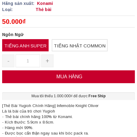
Hãng sản xuất:
Konami
Loại:
Thẻ bài
50.000₫
Ngôn Ngữ
TIẾNG ANH SUPER
TIẾNG NHẬT COMMON
-
+
MUA HÀNG
Mua tối thiểu 1.000.000₫ để được
Free Ship
[Thẻ Bài Yugioh Chính Hãng] Infernoble Knight Oliver
Là lá bài của trò chơi Yugioh
- Thẻ bài chính hãng 100% từ Konami.
- Kích thước: 5.9cm x 8.6cm.
- Hàng mới 99%.
- Được bọc cẩn thận ngay sau khi bóc pack ra.