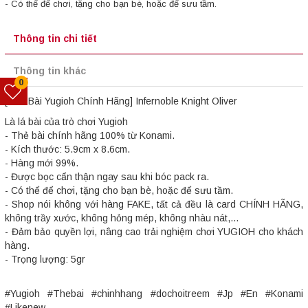
- Có thể để chơi, tặng cho bạn bè, hoặc để sưu tầm.
Thông tin chi tiết
Thông tin khác
0
[Thẻ Bài Yugioh Chính Hãng] Infernoble Knight Oliver
Là lá bài của trò chơi Yugioh
- Thẻ bài chính hãng 100% từ Konami.
- Kích thước: 5.9cm x 8.6cm.
- Hàng mới 99%.
- Được bọc cẩn thận ngay sau khi bóc pack ra.
- Có thể để chơi, tặng cho bạn bè, hoặc để sưu tầm.
- Shop nói không với hàng FAKE, tất cả đều là card CHÍNH HÃNG,
không trầy xước, không hỏng mép, không nhàu nát,...
- Đảm bảo quyền lợi, nâng cao trải nghiệm chơi YUGIOH cho khách
hàng.
- Trọng lượng: 5gr
#Yugioh #Thebai #chinhhang #dochoitreem #Jp #En #Konami
#Likenew