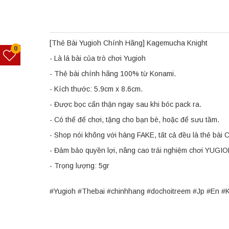
[Thẻ Bài Yugioh Chính Hãng] Kagemucha Knight
0
- Là lá bài của trò chơi Yugioh
- Thẻ bài chính hãng 100% từ Konami.
- Kích thước: 5.9cm x 8.6cm.
- Được bọc cẩn thận ngay sau khi bóc pack ra.
- Có thể để chơi, tặng cho bạn bè, hoặc để sưu tầm.
- Shop nói không với hàng FAKE, tất cả đều là thẻ bà
- Đảm bảo quyền lợi, nâng cao trải nghiệm chơi YUGI
- Trọng lượng: 5gr
#Yugioh #Thebai #chinhhang #dochoitreem #Jp #En #