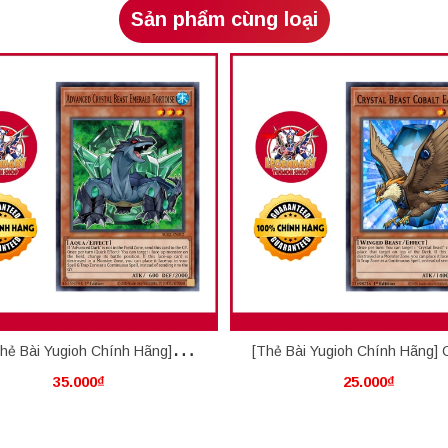
Sản phẩm cùng loại
hẻ Bài Yugioh Chính Hãng]
[Thẻ Bài Yugioh Chính Hãng] C
35.000₫
25.000₫
anced Crystal Beast Emerald
Beast Cobalt Eagle
Tortoise