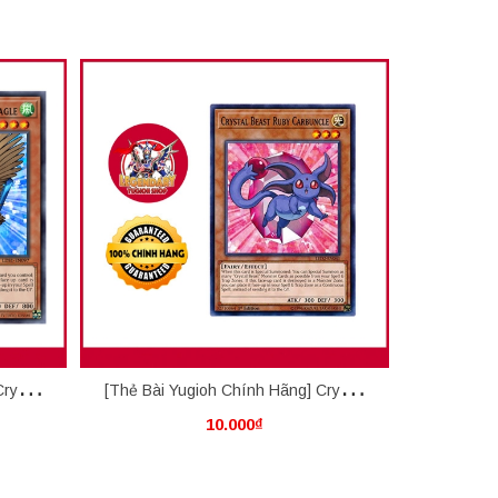
rystal
[Thẻ Bài Yugioh Chính Hãng] Crystal
[Thẻ Bài 
10.000₫
Beast Ruby Carbuncle