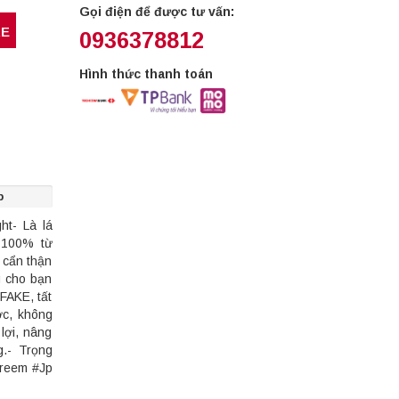
Gọi điện để được tư vấn:
RE
0936378812
Hình thức thanh toán
p
ht- Là lá
g 100% từ
 cẩn thận
g cho bạn
FAKE, tất
ớc, không
lợi, nâng
.- Trọng
treem #Jp