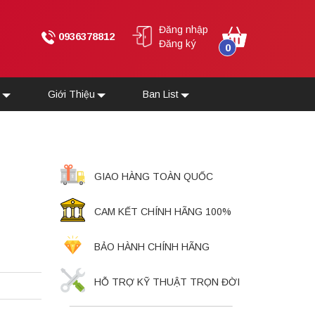
Đăng nhập
0936378812
Đăng ký
0
u
Giới Thiệu
Ban List
GIAO HÀNG TOÀN QUỐC
CAM KẾT CHÍNH HÃNG 100%
BẢO HÀNH CHÍNH HÃNG
HỖ TRỢ KỸ THUẬT TRỌN ĐỜI