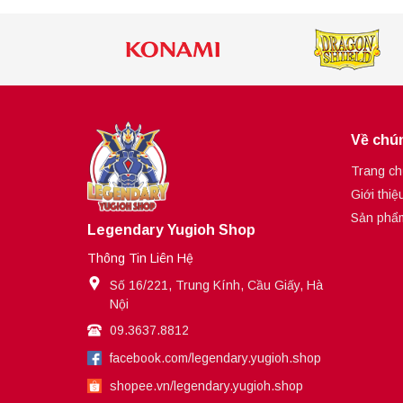
Về chún
Trang ch
Giới thiệ
Sản phẩ
Legendary Yugioh Shop
Thông Tin Liên Hệ
Số 16/221, Trung Kính, Cầu Giấy, Hà
Nội
09.3637.8812
facebook.com/legendary.yugioh.shop
shopee.vn/legendary.yugioh.shop