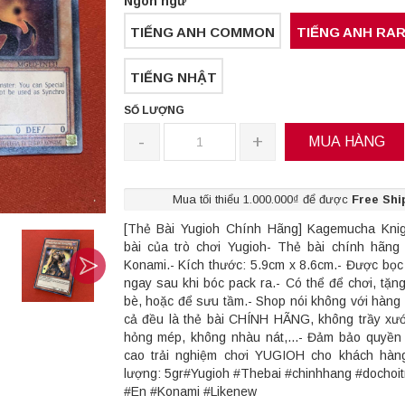
Ngôn ngữ
TIẾNG ANH COMMON
TIẾNG ANH RA
TIẾNG NHẬT
SỐ LƯỢNG
-
+
MUA HÀNG
Mua tối thiểu 1.000.000₫ để được
Free Shi
[Thẻ Bài Yugioh Chính Hãng] Kagemucha Knig
bài của trò chơi Yugioh- Thẻ bài chính hãn
Konami.- Kích thước: 5.9cm x 8.6cm.- Được bọc
ngay sau khi bóc pack ra.- Có thể để chơi, tặn
bè, hoặc để sưu tầm.- Shop nói không với hàng 
cả đều là thẻ bài CHÍNH HÃNG, không trầy xư
hỏng mép, không nhàu nát,...- Đảm bảo quyền 
cao trải nghiệm chơi YUGIOH cho khách hàng
lượng: 5gr#Yugioh #Thebai #chinhhang #dochoi
#En #Konami #Likenew