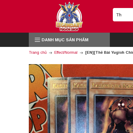
DANH MỤC SẢN PHẨM
Trang chủ
Effect/Normal
[EN][Thẻ Bài Yugioh Ch