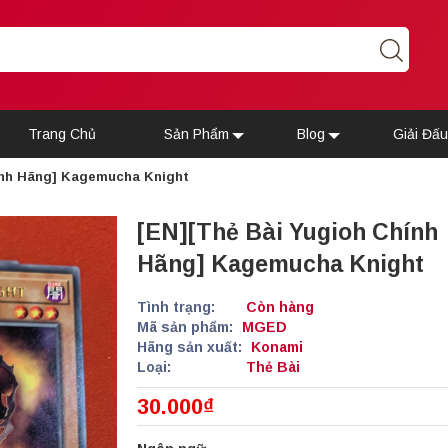
Trang Chủ
Sản Phẩm
Blog
Giải Đấ
ính Hãng] Kagemucha Knight
[EN][Thẻ Bài Yugioh Chính
Hãng] Kagemucha Knight
Tình trạng:
Còn hàng
Mã sản phẩm:
MGED
Hãng sản xuất:
Konami
Loại:
Thẻ Bài
30.000₫