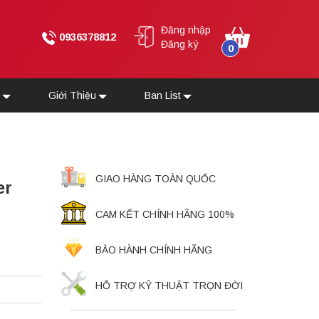
Đăng nhập
0936378812
Đăng ký
0
u
Giới Thiệu
Ban List
GIAO HÀNG TOÀN QUỐC
er
CAM KẾT CHÍNH HÃNG 100%
BẢO HÀNH CHÍNH HÃNG
HỖ TRỢ KỸ THUẬT TRỌN ĐỜI