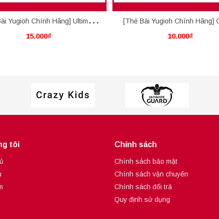
ài Yugioh Chính Hãng] Ultimate
[Thẻ Bài Yugioh Chính Hãng] C
15.000₫
10.000₫
Crystal Magic
Blessing
g tôi
Chính sách
ủ
Chính sách bảo mật
u
Chính sách vận chuyển
m
Chính sách đổi trả
Quy định sử dụng