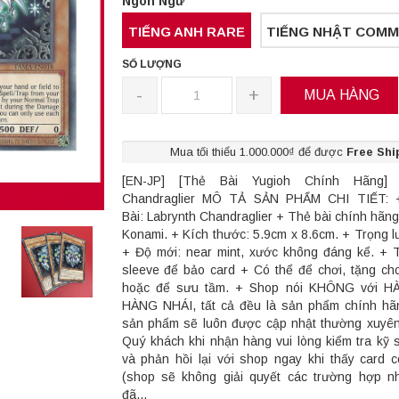
Ngôn Ngữ
TIẾNG ANH RARE
TIẾNG NHẬT COM
SỐ LƯỢNG
-
+
MUA HÀNG
Mua tối thiểu 1.000.000₫ để được
Free Shi
[EN-JP] [Thẻ Bài Yugioh Chính Hãng] L
Chandraglier MÔ TẢ SẢN PHẨM CHI TIẾT: 
Bài: Labrynth Chandraglier + Thẻ bài chính hãn
Konami. + Kích thước: 5.9cm x 8.6cm. + Trọng l
+ Độ mới: near mint, xước không đáng kể. +
sleeve để bảo card + Có thể để chơi, tặng ch
hoặc để sưu tầm. + Shop nói KHÔNG với H
HÀNG NHÁI, tất cả đều là sản phẩm chính hã
sản phẩm sẽ luôn được cập nhật thường xuyê
Quý khách khi nhận hàng vui lòng kiểm tra kỹ
và phản hồi lại với shop ngay khi thấy card 
(shop sẽ không giải quyết các trường hợp n
đã...