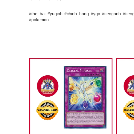
#the_bai #yugioh #chinh_hang #ygo #tienganh #tie
#pokemon