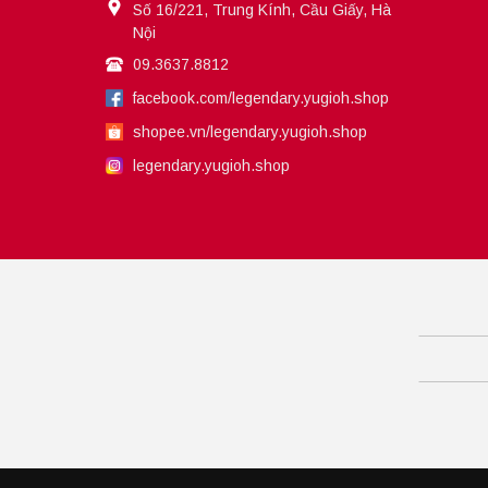
Số 16/221, Trung Kính, Cầu Giấy, Hà
Nội
09.3637.8812
facebook.com/legendary.yugioh.shop
shopee.vn/legendary.yugioh.shop
legendary.yugioh.shop