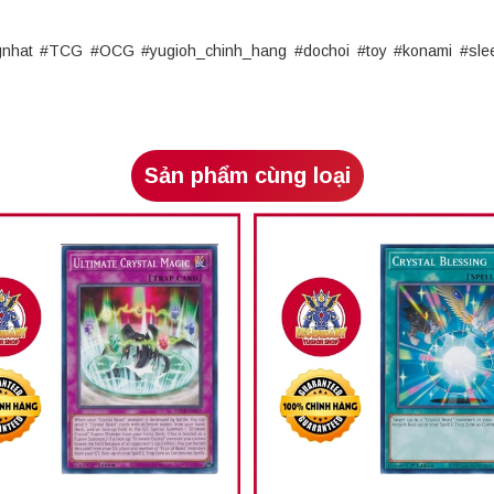
ngnhat #TCG #OCG #yugioh_chinh_hang #dochoi #toy #konami #sle
Sản phẩm cùng loại