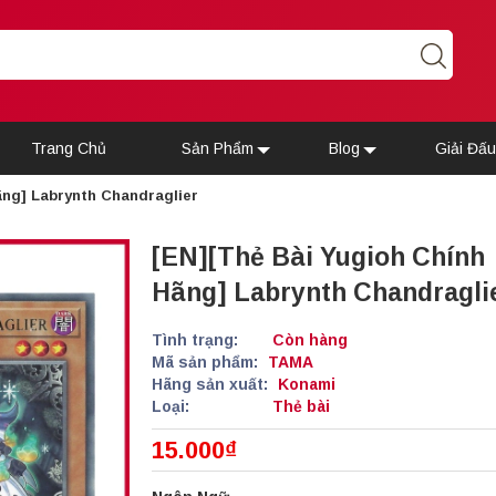
Trang Chủ
Sản Phẩm
Blog
Giải Đấ
ãng] Labrynth Chandraglier
[EN][Thẻ Bài Yugioh Chính
Hãng] Labrynth Chandragli
Tình trạng:
Còn hàng
Mã sản phẩm:
TAMA
Hãng sản xuất:
Konami
Loại:
Thẻ bài
15.000₫