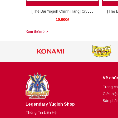
[Thẻ Bài Yugioh Chính Hãng] Crystal
[Thẻ B
10.000₫
Miracle
Xem thêm >>
Về chún
Trang ch
Giới thiệ
Sản phẩ
Legendary Yugioh Shop
Thông Tin Liên Hệ