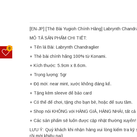
[EN-JP] [Thẻ Bài Yugioh Chính Hãng] Labrynth Chandra
MÔ TẢ SẢN PHẨM CHI TIẾT:
+ Tên lá Bài: Labrynth Chandraglier
0
+ Thẻ bài chính hãng 100% từ Konami.
+ Kích thước: 5.9cm x 8.6cm.
+ Trọng lượng: 5gr
+ Độ mới: near mint, xước không đáng kể.
+ Tặng kèm sleeve để bảo card
+ Có thể để chơi, tặng cho bạn bè, hoặc để sưu tầm.
+ Shop nói KHÔNG với HÀNG GIẢ, HÀNG NHÁI, tất cả 
+ Các sản phẩm sẽ luôn được cập nhật thường xuyên!
LƯU Ý: Quý khách khi nhận hàng vui lòng kiểm tra kỹ 
rồi mới khiếu nại)