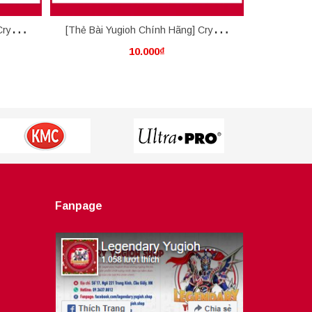
rystal
[Thẻ Bài Yugioh Chính Hãng] Crystal
[Thẻ Bài Y
10.000₫
Abundance
Crystal 
Fanpage