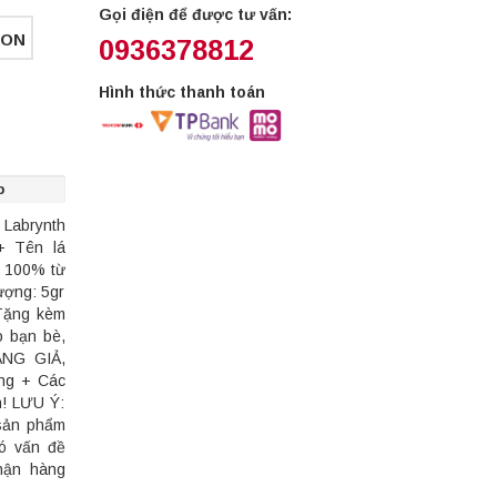
Gọi điện để được tư vấn:
MON
0936378812
Hình thức thanh toán
p
abrynth
+ Tên lá
g 100% từ
ượng: 5gr
 Tặng kèm
o bạn bè,
ÀNG GIẢ,
ng + Các
n! LƯU Ý:
 sản phẩm
có vấn đề
hận hàng