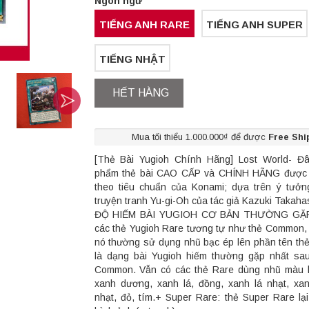
Ngôn ngữ
TIẾNG ANH RARE
TIẾNG ANH SUPER
TIẾNG NHẬT
HẾT HÀNG
Mua tối thiểu 1.000.000₫ để được
Free Shi
[Thẻ Bài Yugioh Chính Hãng] Lost World- Đâ
phẩm thẻ bài CAO CẤP và CHÍNH HÃNG được 
theo tiêu chuẩn của Konami; dựa trên ý tưở
truyện tranh Yu-gi-Oh của tác giả Kazuki Takaha
ĐỘ HIẾM BÀI YUGIOH CƠ BẢN THƯỜNG GẶP:
các thẻ Yugioh Rare tương tự như thẻ Common, 
nó thường sử dụng nhũ bạc ép lên phần tên thẻ
là dạng bài Yugioh hiếm thường gặp nhất sa
Common. Vẫn có các thẻ Rare dùng nhũ màu 
xanh dương, xanh lá, đồng, xanh lá nhạt, x
nhạt, đỏ, tím.+ Super Rare: thẻ Super Rare lạ