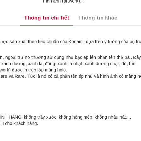
hình ảnh (artwork)...
Thông tin chi tiết
Thông tin khác
c sản xuất theo tiêu chuẩn của Konami; dựa trên ý tưởng của bộ truy
, ngoại trừ nó thường sử dụng nhũ bạc ép lên phần tên thẻ bài. Đây
anh dương, xanh lá, đồng, xanh lá nhạt, xanh dương nhạt, đỏ, tím.
work) được in trên lớp màng holo.
 Rare và Rare. Tức là nó có cả phần tên ép nhũ và hình ảnh có màng 
HÍNH HÃNG, không trầy xước, không hỏng mép, không nhàu nát,...
OH cho khách hàng.