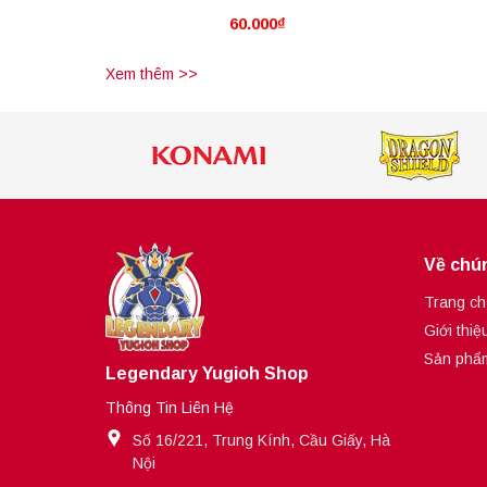
60.000₫
Pot Of Desires
Vi
Xem thêm >>
Về chún
Trang ch
Giới thiệ
Sản phẩ
Legendary Yugioh Shop
Thông Tin Liên Hệ
Số 16/221, Trung Kính, Cầu Giấy, Hà
Nội