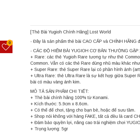
[Thẻ Bài Yugioh Chính Hãng] Lost World
- Đây là sản phẩm thẻ bài CAO CẤP và CHÍNH HÃNG đượ
0
- CÁC ĐỘ HIẾM BÀI YUGIOH CƠ BẢN THƯỜNG GẶP:
+ Rare: các thẻ Yugioh Rare tương tự như thẻ Common
Common. Vẫn có các thẻ Rare dùng nhũ màu khác như x
+ Super Rare: thẻ Super Rare lại có phần hình ảnh (art
+ Ultra Rare: thẻ Ultra Rare là sự kết hợp giữa Super
bài có màu vàng ánh kim.
MÔ TẢ SẢN PHẨM CHI TIẾT:
+ Thẻ bài chính hãng 100% từ Konami.
+ Kích thước: 5.9cm x 8.6cm.
+ Có thể để chơi, tặng cho bạn bè, hoặc để sưu tầm.
+ Shop nói không với hàng FAKE, tất cả đều là card C
+ Đảm bảo quyền lợi, nâng cao trải nghiệm chơi YUGI
+ Trọng lượng: 5gr