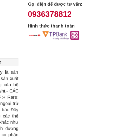
Gọi điện để được tư vấn:
0936378812
Hình thức thanh toán
p
y là sản
sản xuất
ng của bộ
shi.- CÁC
+ Rare:
ngoại trừ
 bài. Đây
u các thẻ
khác như
anh dương
i có phần