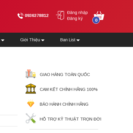
Đăng nhập
0936378812
Đăng ký
0
u
Giới Thiệu
Ban List
GIAO HÀNG TOÀN QUỐC
CAM KẾT CHÍNH HÃNG 100%
BẢO HÀNH CHÍNH HÃNG
HỖ TRỢ KỸ THUẬT TRỌN ĐỜI