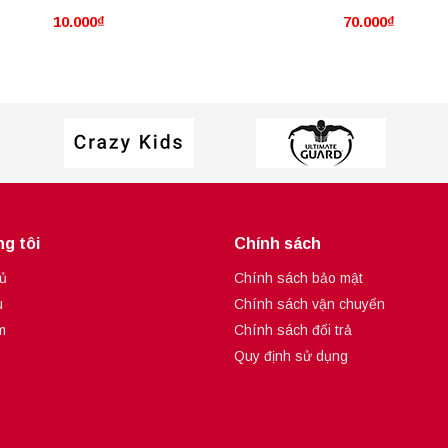
10.000₫
70.000₫
rtual World Gate - Qinglong
Chính Hãng] Raigeki
g tôi
Chính sách
ủ
Chính sách bảo mật
u
Chính sách vận chuyển
m
Chính sách đổi trả
Quy định sử dụng