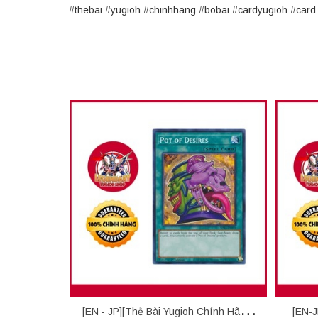
#thebai #yugioh #chinhhang #bobai #cardyugioh #ca
[EN - JP][Thẻ Bài Yugioh Chính Hãng]
[EN-J