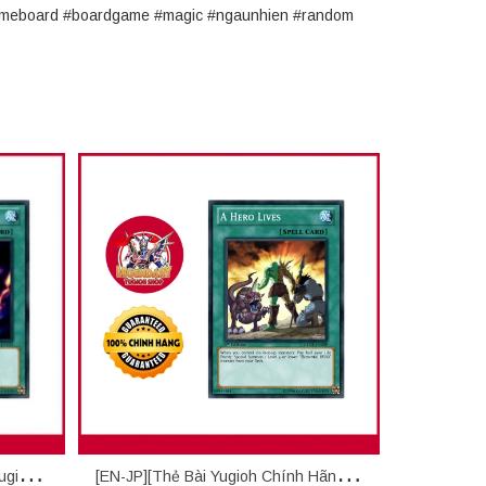
#gameboard #boardgame #magic #ngaunhien #random
ugioh
[EN-JP][Thẻ Bài Yugioh Chính Hãng] A
[EN-JP][T