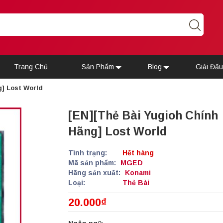
Trang Chủ
Sản Phẩm
Blog
Giải Đấ
g] Lost World
[EN][Thẻ Bài Yugioh Chính
Hãng] Lost World
Tình trạng:
Hết hàng
Mã sản phẩm:
MGED
Hãng sản xuất:
Konami
Loại:
Thẻ Bài
20.000₫