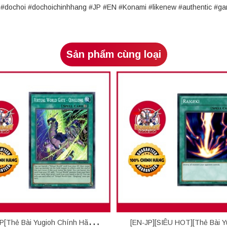
rd #dochoi #dochoichinhhang #JP #EN #Konami #likenew #authentic 
Sản phẩm cùng loại
P[Thẻ Bài Yugioh Chính Hãng]
[EN-JP][SIÊU HOT][Thẻ Bài Y