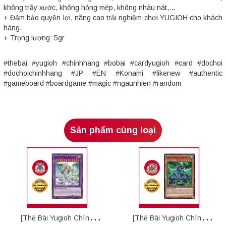
không trầy xước, không hỏng mép, không nhàu nát,...
+ Đảm bảo quyền lợi, nâng cao trải nghiệm chơi YUGIOH cho khách
hàng.
+ Trọng lượng: 5gr
#thebai #yugioh #chinhhang #bobai #cardyugioh #card #dochoi
#dochoichinhhang #JP #EN #Konami #likenew #authentic
#gameboard #boardgame #magic #ngaunhien #random
Sản phẩm cùng loại
[Thẻ Bài Yugioh Chính
[Thẻ Bài Yugioh Chính