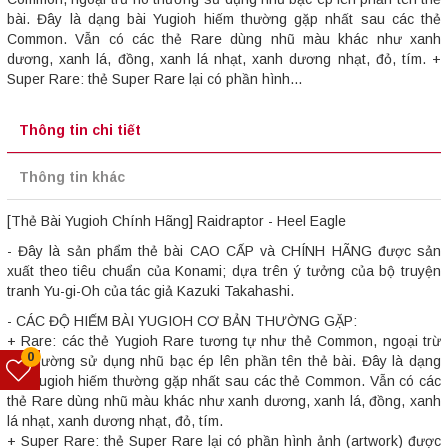
bài. Đây là dạng bài Yugioh hiếm thường gặp nhất sau các thẻ
Common. Vẫn có các thẻ Rare dùng nhũ màu khác như xanh
dương, xanh lá, đồng, xanh lá nhạt, xanh dương nhạt, đỏ, tím. +
Super Rare: thẻ Super Rare lại có phần hình...
Thông tin chi tiết
Thông tin khác
[Thẻ Bài Yugioh Chính Hãng] Raidraptor - Heel Eagle
- Đây là sản phẩm thẻ bài CAO CẤP và CHÍNH HÃNG được sản
xuất theo tiêu chuẩn của Konami; dựa trên ý tưởng của bộ truyện
tranh Yu-gi-Oh của tác giả Kazuki Takahashi.
- CÁC ĐỘ HIẾM BÀI YUGIOH CƠ BẢN THƯỜNG GẶP:
+ Rare: các thẻ Yugioh Rare tương tự như thẻ Common, ngoại trừ
0
nó thường sử dụng nhũ bạc ép lên phần tên thẻ bài. Đây là dạng
bài Yugioh hiếm thường gặp nhất sau các thẻ Common. Vẫn có các
thẻ Rare dùng nhũ màu khác như xanh dương, xanh lá, đồng, xanh
lá nhạt, xanh dương nhạt, đỏ, tím.
+ Super Rare: thẻ Super Rare lại có phần hình ảnh (artwork) được