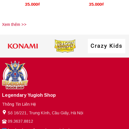
35.000₫
35.000₫
Hãng] Ultimate Crystal
Hãng] Advanced Crystal
Rainbow Dragon Overdrive
Beast Emerald Tortoise
Xem thêm >>
Legendary Yugioh Shop
Thông Tin Liên Hệ
Số 16/221, Trung Kính, Cầu Giấy, Hà Nội
09.3637.8812