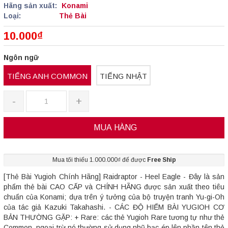
Hãng sản xuất:
Konami
Loại:
Thẻ Bài
10.000₫
Ngôn ngữ
TIẾNG ANH COMMON
TIẾNG NHẬT
-
+
MUA HÀNG
Mua tối thiểu 1.000.000₫ để được
Free Ship
[Thẻ Bài Yugioh Chính Hãng] Raidraptor - Heel Eagle - Đây là sản
phẩm thẻ bài CAO CẤP và CHÍNH HÃNG được sản xuất theo tiêu
chuẩn của Konami; dựa trên ý tưởng của bộ truyện tranh Yu-gi-Oh
của tác giả Kazuki Takahashi. - CÁC ĐỘ HIẾM BÀI YUGIOH CƠ
BẢN THƯỜNG GẶP: + Rare: các thẻ Yugioh Rare tương tự như thẻ
Common, ngoại trừ nó thường sử dụng nhũ bạc ép lên phần tên thẻ