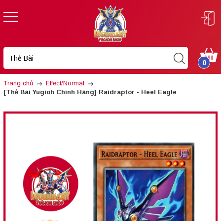
0
Trang chủ
Effect/Normal
[Thẻ Bài Yugioh Chính Hãng] Raidraptor - Heel Eagle