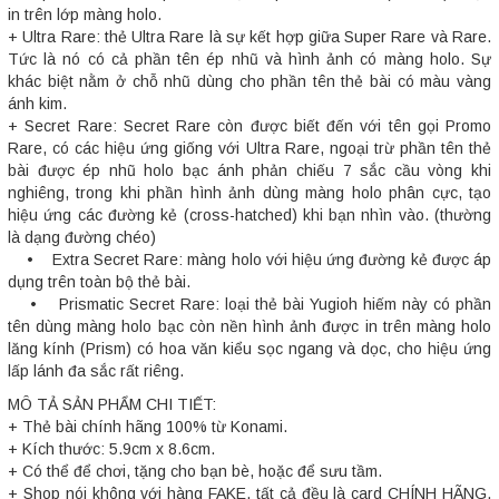
in trên lớp màng holo.
+ Ultra Rare: thẻ Ultra Rare là sự kết hợp giữa Super Rare và Rare.
Tức là nó có cả phần tên ép nhũ và hình ảnh có màng holo. Sự
khác biệt nằm ở chỗ nhũ dùng cho phần tên thẻ bài có màu vàng
ánh kim.
+ Secret Rare: Secret Rare còn được biết đến với tên gọi Promo
Rare, có các hiệu ứng giống với Ultra Rare, ngoại trừ phần tên thẻ
bài được ép nhũ holo bạc ánh phản chiếu 7 sắc cầu vòng khi
nghiêng, trong khi phần hình ảnh dùng màng holo phân cực, tạo
hiệu ứng các đường kẻ (cross-hatched) khi bạn nhìn vào. (thường
là dạng đường chéo)
• Extra Secret Rare: màng holo với hiệu ứng đường kẻ được áp
dụng trên toàn bộ thẻ bài.
• Prismatic Secret Rare: loại thẻ bài Yugioh hiếm này có phần
tên dùng màng holo bạc còn nền hình ảnh được in trên màng holo
lăng kính (Prism) có hoa văn kiểu sọc ngang và dọc, cho hiệu ứng
lấp lánh đa sắc rất riêng.
MÔ TẢ SẢN PHẨM CHI TIẾT:
+ Thẻ bài chính hãng 100% từ Konami.
+ Kích thước: 5.9cm x 8.6cm.
+ Có thể để chơi, tặng cho bạn bè, hoặc để sưu tầm.
+ Shop nói không với hàng FAKE, tất cả đều là card CHÍNH HÃNG,