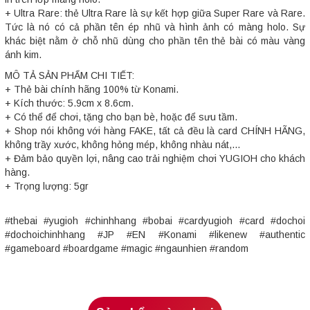
+ Ultra Rare: thẻ Ultra Rare là sự kết hợp giữa Super Rare và Rare.
Tức là nó có cả phần tên ép nhũ và hình ảnh có màng holo. Sự
khác biệt nằm ở chỗ nhũ dùng cho phần tên thẻ bài có màu vàng
ánh kim.
MÔ TẢ SẢN PHẨM CHI TIẾT:
+ Thẻ bài chính hãng 100% từ Konami.
+ Kích thước: 5.9cm x 8.6cm.
+ Có thể để chơi, tặng cho bạn bè, hoặc để sưu tầm.
+ Shop nói không với hàng FAKE, tất cả đều là card CHÍNH HÃNG,
không trầy xước, không hỏng mép, không nhàu nát,...
+ Đảm bảo quyền lợi, nâng cao trải nghiệm chơi YUGIOH cho khách
hàng.
+ Trọng lượng: 5gr
#thebai #yugioh #chinhhang #bobai #cardyugioh #card #dochoi
#dochoichinhhang #JP #EN #Konami #likenew #authentic
#gameboard #boardgame #magic #ngaunhien #random