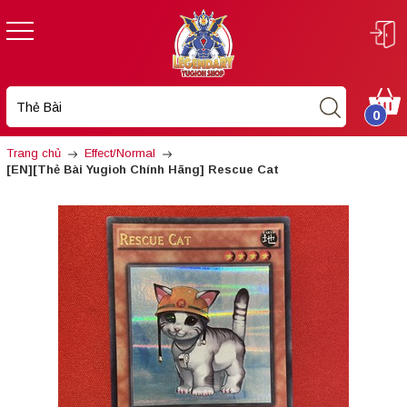
0
Trang chủ
Effect/Normal
[EN][Thẻ Bài Yugioh Chính Hãng] Rescue Cat