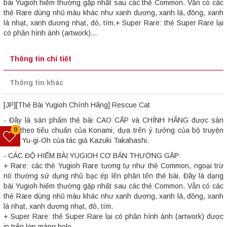
bài Yugioh hiếm thường gặp nhất sau các thẻ Common. Vẫn có các
thẻ Rare dùng nhũ màu khác như xanh dương, xanh lá, đồng, xanh
lá nhạt, xanh dương nhạt, đỏ, tím.+ Super Rare: thẻ Super Rare lại
có phần hình ảnh (artwork)...
Thông tin chi tiết
Thông tin khác
[JP][Thẻ Bài Yugioh Chính Hãng] Rescue Cat
- Đây là sản phẩm thẻ bài CAO CẤP và CHÍNH HÃNG được sản
0
xuất theo tiêu chuẩn của Konami; dựa trên ý tưởng của bộ truyện
tranh Yu-gi-Oh của tác giả Kazuki Takahashi.
- CÁC ĐỘ HIẾM BÀI YUGIOH CƠ BẢN THƯỜNG GẶP:
+ Rare: các thẻ Yugioh Rare tương tự như thẻ Common, ngoại trừ
nó thường sử dụng nhũ bạc ép lên phần tên thẻ bài. Đây là dạng
bài Yugioh hiếm thường gặp nhất sau các thẻ Common. Vẫn có các
thẻ Rare dùng nhũ màu khác như xanh dương, xanh lá, đồng, xanh
lá nhạt, xanh dương nhạt, đỏ, tím.
+ Super Rare: thẻ Super Rare lại có phần hình ảnh (artwork) được
in trên lớp màng holo.