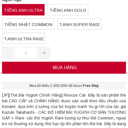
TIẾNG ANH ULTRA
TIẾNG ANH GOLD
TIẾNG NHẬT COMMON
T.ANH SUPER RA02
T.ANH ULTRA RA02
-
+
MUA HÀNG
Mua tối thiểu 1.000.000₫ để được
Free Ship
[JP][Thẻ Bài Yugioh Chính Hãng] Rescue Cat- Đây là sản phẩm thẻ
bài CAO CẤP và CHÍNH HÃNG được sản xuất theo tiêu chuẩn của
Konami; dựa trên ý tưởng của bộ truyện tranh Yu-gi-Oh của tác giả
Kazuki Takahashi.- CÁC ĐỘ HIẾM BÀI YUGIOH CƠ BẢN THƯỜNG
GẶP:+ Rare: các thẻ Yugioh Rare tương tự như thẻ Common, ngoại
trừ nó thường sử dụng nhũ bạc ép lên phần tên thẻ bài. Đây là dạng