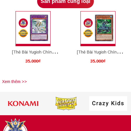
Sản phẩm cùng loại
[Thẻ Bài Yugioh Chính
[Thẻ Bài Yugioh Chính
35.000₫
35.000₫
Hãng] Ultimate Crystal
Hãng] Advanced Crystal
Rainbow Dragon Overdrive
Beast Emerald Tortoise
Xem thêm >>