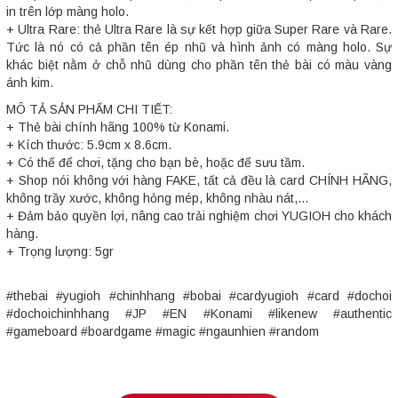
in trên lớp màng holo.
+ Ultra Rare: thẻ Ultra Rare là sự kết hợp giữa Super Rare và Rare.
Tức là nó có cả phần tên ép nhũ và hình ảnh có màng holo. Sự
khác biệt nằm ở chỗ nhũ dùng cho phần tên thẻ bài có màu vàng
ánh kim.
MÔ TẢ SẢN PHẨM CHI TIẾT:
+ Thẻ bài chính hãng 100% từ Konami.
+ Kích thước: 5.9cm x 8.6cm.
+ Có thể để chơi, tặng cho bạn bè, hoặc để sưu tầm.
+ Shop nói không với hàng FAKE, tất cả đều là card CHÍNH HÃNG,
không trầy xước, không hỏng mép, không nhàu nát,...
+ Đảm bảo quyền lợi, nâng cao trải nghiệm chơi YUGIOH cho khách
hàng.
+ Trọng lượng: 5gr
#thebai #yugioh #chinhhang #bobai #cardyugioh #card #dochoi
#dochoichinhhang #JP #EN #Konami #likenew #authentic
#gameboard #boardgame #magic #ngaunhien #random