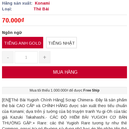
Hãng sản xuất:
Konami
Loại:
Thẻ Bài
70.000₫
Ngôn ngữ
TIẾNG ANH GOLD
TIẾNG NHẬT
-
+
MUA HÀNG
Mua tối thiểu 1.000.000₫ để được
Free Ship
[EN][Thẻ Bài Yugioh Chính Hãng] Scrap Chimera- Đây là sản phẩm
thẻ bài CAO CẤP và CHÍNH HÃNG được sản xuất theo tiêu chuẩn
của Konami; dựa trên ý tưởng của bộ truyện tranh Yu-gi-Oh của tác
giả Kazuki Takahashi.- CÁC ĐỘ HIẾM BÀI YUGIOH CƠ BẢN
THƯỜNG GẶP:+ Rare: các thẻ Yugioh Rare tương tự như thẻ
Common, ngoại trừ nó thường sử dụng nhũ bạc ép lên phần tên thẻ