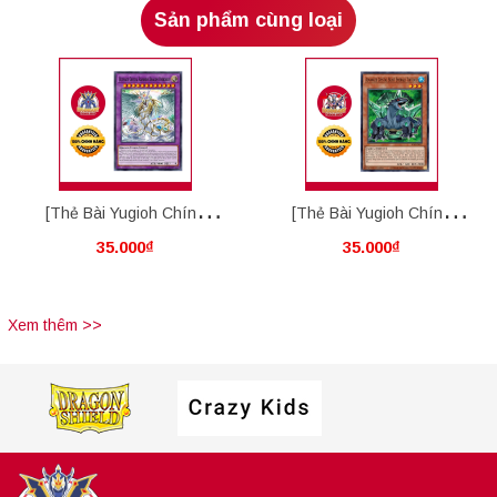
Sản phẩm cùng loại
[Thẻ Bài Yugioh Chính
[Thẻ Bài Yugioh Chính
35.000₫
35.000₫
Hãng] Ultimate Crystal
Hãng] Advanced Crystal
Rainbow Dragon Overdrive
Beast Emerald Tortoise
Xem thêm >>