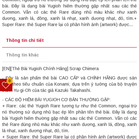
bài. Đây là dạng bài Yugioh hiếm thường gặp nhất sau các thẻ
Common. Vẫn có các thẻ Rare dùng nhũ màu khác như xanh
dương, xanh lá, đồng, xanh lá nhạt, xanh dương nhạt, đỏ, tím.+
Super Rare: thẻ Super Rare lại có phần hình ảnh (artwork) được...
Thông tin chi tiết
Thông tin khác
[EN][Thẻ Bài Yugioh Chính Hãng] Scrap Chimera
- Đây là sản phẩm thẻ bài CAO CẤP và CHÍNH HÃNG được sản
0
xuất theo tiêu chuẩn của Konami; dựa trên ý tưởng của bộ truyện
tranh Yu-gi-Oh của tác giả Kazuki Takahashi.
- CÁC ĐỘ HIẾM BÀI YUGIOH CƠ BẢN THƯỜNG GẶP:
+ Rare: các thẻ Yugioh Rare tương tự như thẻ Common, ngoại trừ
nó thường sử dụng nhũ bạc ép lên phần tên thẻ bài. Đây là dạng
bài Yugioh hiếm thường gặp nhất sau các thẻ Common. Vẫn có các
thẻ Rare dùng nhũ màu khác như xanh dương, xanh lá, đồng, xanh
lá nhạt, xanh dương nhạt, đỏ, tím.
+ Super Rare: thẻ Super Rare lại có phần hình ảnh (artwork) được