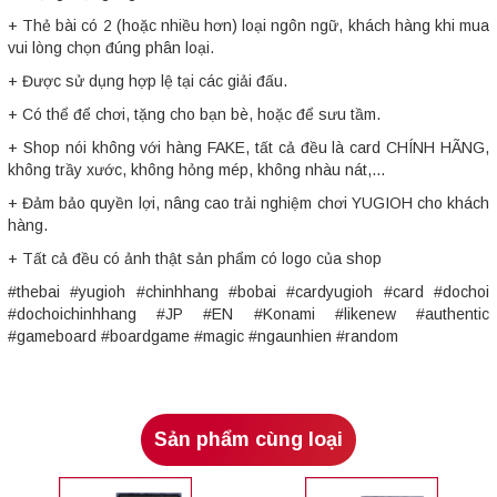
+ Thẻ bài có 2 (hoặc nhiều hơn) loại ngôn ngữ, khách hàng khi mua
vui lòng chọn đúng phân loại.
+ Được sử dụng hợp lệ tại các giải đấu.
+ Có thể để chơi, tặng cho bạn bè, hoặc để sưu tầm.
+ Shop nói không với hàng FAKE, tất cả đều là card CHÍNH HÃNG,
không trầy xước, không hỏng mép, không nhàu nát,...
+ Đảm bảo quyền lợi, nâng cao trải nghiệm chơi YUGIOH cho khách
hàng.
+ Tất cả đều có ảnh thật sản phẩm có logo của shop
#thebai #yugioh #chinhhang #bobai #cardyugioh #card #dochoi
#dochoichinhhang #JP #EN #Konami #likenew #authentic
#gameboard #boardgame #magic #ngaunhien #random
Sản phẩm cùng loại