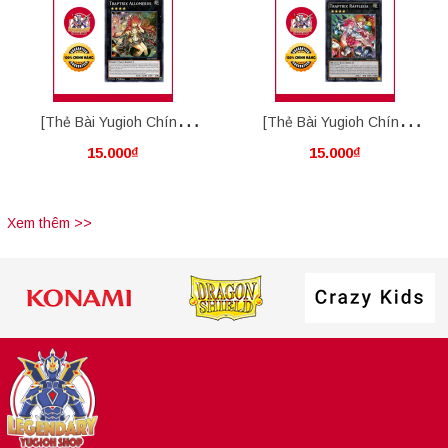
[Thẻ Bài Yugioh Chính
[Thẻ Bài Yugioh Chính
15.000₫
15.000₫
Hãng] Traptrix Allomerus
Hãng] Traptrix Rafflesia
Xem thêm >>