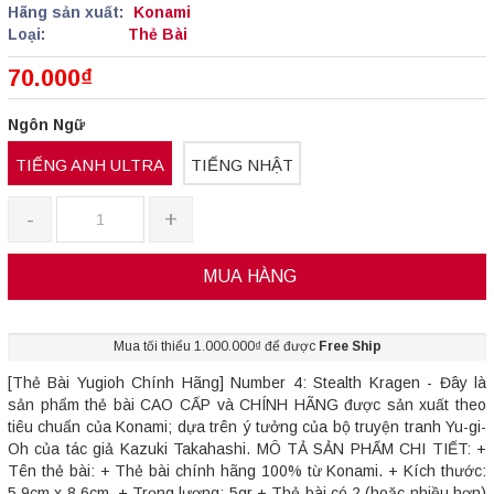
Hãng sản xuất:
Konami
Loại:
Thẻ Bài
70.000₫
Ngôn Ngữ
TIẾNG ANH ULTRA
TIẾNG NHẬT
-
+
MUA HÀNG
Mua tối thiểu 1.000.000₫ để được
Free Ship
[Thẻ Bài Yugioh Chính Hãng] Number 4: Stealth Kragen - Đây là
sản phẩm thẻ bài CAO CẤP và CHÍNH HÃNG được sản xuất theo
tiêu chuẩn của Konami; dựa trên ý tưởng của bộ truyện tranh Yu-gi-
Oh của tác giả Kazuki Takahashi. MÔ TẢ SẢN PHẨM CHI TIẾT: +
Tên thẻ bài: + Thẻ bài chính hãng 100% từ Konami. + Kích thước:
5.9cm x 8.6cm. + Trọng lượng: 5gr + Thẻ bài có 2 (hoặc nhiều hơn)