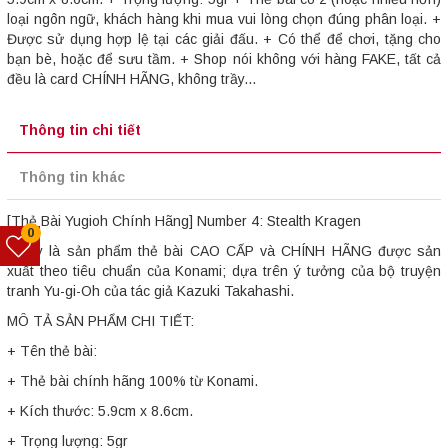
loại ngôn ngữ, khách hàng khi mua vui lòng chọn đúng phân loại. +
Được sử dụng hợp lệ tại các giải đấu. + Có thể để chơi, tặng cho
bạn bè, hoặc để sưu tầm. + Shop nói không với hàng FAKE, tất cả
đều là card CHÍNH HÃNG, không trầy...
Thông tin chi tiết
Thông tin khác
[Thẻ Bài Yugioh Chính Hãng] Number 4: Stealth Kragen
0
- Đây là sản phẩm thẻ bài CAO CẤP và CHÍNH HÃNG được sản
xuất theo tiêu chuẩn của Konami; dựa trên ý tưởng của bộ truyện
tranh Yu-gi-Oh của tác giả Kazuki Takahashi.
MÔ TẢ SẢN PHẨM CHI TIẾT:
+ Tên thẻ bài:
+ Thẻ bài chính hãng 100% từ Konami.
+ Kích thước: 5.9cm x 8.6cm.
+ Trọng lượng: 5gr