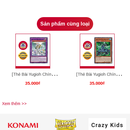
Sản phẩm cùng loại
[Thẻ Bài Yugioh Chính
[Thẻ Bài Yugioh Chính
35.000₫
35.000₫
Hãng] Ultimate Crystal
Hãng] Advanced Crystal
Rainbow Dragon Overdrive
Beast Emerald Tortoise
Xem thêm >>