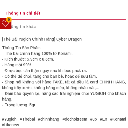
Thông tin chi tiết
0
Thông tin khác
[Thẻ Bài Yugioh Chính Hãng] Cyber Dragon
Thông Tin Sản Phẩm:
- Thẻ bài chính hãng 100% từ Konami.
- Kích thước: 5.9cm x 8.6cm.
- Hàng mới 99%.
- Được bọc cẩn thận ngay sau khi bóc pack ra.
- Có thể để chơi, tặng cho bạn bè, hoặc để sưu tầm.
- Shop nói không với hàng FAKE, tất cả đều là card CHÍNH HÃNG,
không trầy xước, không hỏng mép, không nhàu nát,...
- Đảm bảo quyền lợi, nâng cao trải nghiệm chơi YUGIOH cho khách
hàng.
- Trọng lượng: 5gr
#Yugioh #Thebai #chinhhang #dochoitreem #Jp #En #Konami
#Likenew