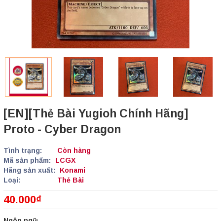
[EN][Thẻ Bài Yugioh Chính Hãng]
Proto - Cyber Dragon
Tình trạng:
Còn hàng
Mã sản phẩm:
LCGX
Hãng sản xuất:
Konami
Loại:
Thẻ Bài
40.000₫
Ngôn ngữ