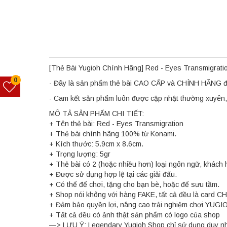
[Thẻ Bài Yugioh Chính Hãng] Red - Eyes Transmigrati
0
- Đây là sản phẩm thẻ bài CAO CẤP và CHÍNH HÃNG đượ
- Cam kết sản phẩm luôn được cập nhật thường xuyên, 
MÔ TẢ SẢN PHẨM CHI TIẾT:
+ Tên thẻ bài: Red - Eyes Transmigration
+ Thẻ bài chính hãng 100% từ Konami.
+ Kích thước: 5.9cm x 8.6cm.
+ Trọng lượng: 5gr
+ Thẻ bài có 2 (hoặc nhiều hơn) loại ngôn ngữ, khách 
+ Được sử dụng hợp lệ tại các giải đấu.
+ Có thể để chơi, tặng cho bạn bè, hoặc để sưu tầm.
+ Shop nói không với hàng FAKE, tất cả đều là card C
+ Đảm bảo quyền lợi, nâng cao trải nghiệm chơi YUGI
+ Tất cả đều có ảnh thật sản phẩm có logo của shop
—> LƯU Ý: Legendary Yugioh Shop chỉ sử dụng duy nh