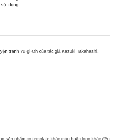
c sử dụng
ện tranh Yu-gi-Oh của tác giả Kazuki Takahashi.
ng sản phẩm có template khác màu hoặc logo khác đều