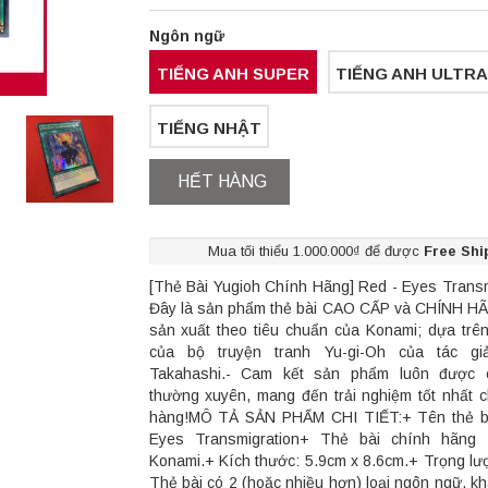
Ngôn ngữ
TIẾNG ANH SUPER
TIẾNG ANH ULTRA
TIẾNG NHẬT
HẾT HÀNG
Mua tối thiểu 1.000.000₫ để được
Free Shi
[Thẻ Bài Yugioh Chính Hãng] Red - Eyes Transm
Đây là sản phẩm thẻ bài CAO CẤP và CHÍNH H
sản xuất theo tiêu chuẩn của Konami; dựa trê
của bộ truyện tranh Yu-gi-Oh của tác gi
Takahashi.- Cam kết sản phẩm luôn được 
thường xuyên, mang đến trải nghiệm tốt nhất 
hàng!MÔ TẢ SẢN PHẨM CHI TIẾT:+ Tên thẻ bà
Eyes Transmigration+ Thẻ bài chính hãng
Konami.+ Kích thước: 5.9cm x 8.6cm.+ Trọng lư
Thẻ bài có 2 (hoặc nhiều hơn) loại ngôn ngữ, k