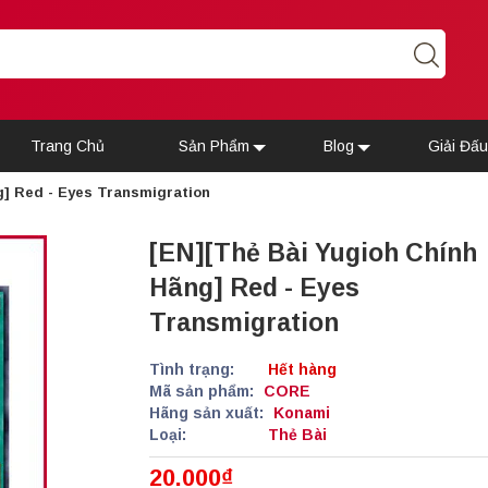
Trang Chủ
Sản Phẩm
Blog
Giải Đấ
g] Red - Eyes Transmigration
[EN][Thẻ Bài Yugioh Chính
Hãng] Red - Eyes
Transmigration
Tình trạng:
Hết hàng
Mã sản phẩm:
CORE
Hãng sản xuất:
Konami
Loại:
Thẻ Bài
20.000₫