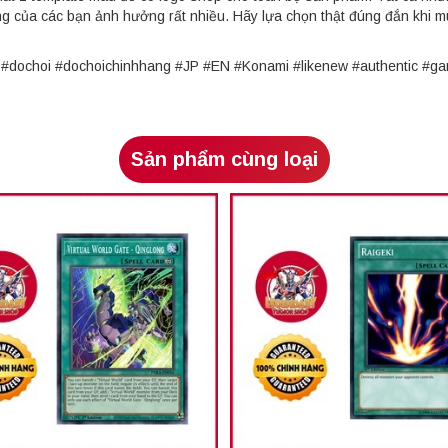
ng của các bạn ảnh hưởng rất nhiều. Hãy lựa chọn thật đúng đắn khi 
rd #dochoi #dochoichinhhang #JP #EN #Konami #likenew #authentic 
Sản phẩm cùng loại