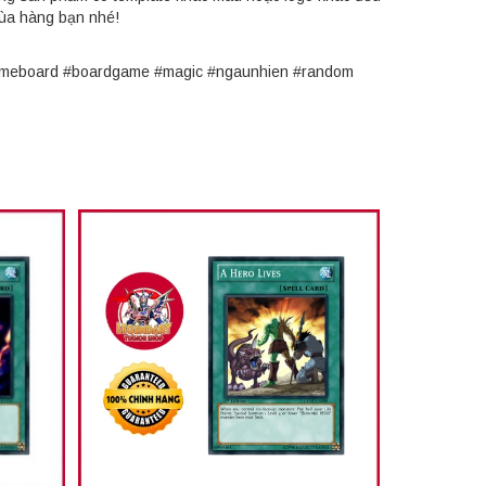
mùa hàng bạn nhé!
#gameboard #boardgame #magic #ngaunhien #random