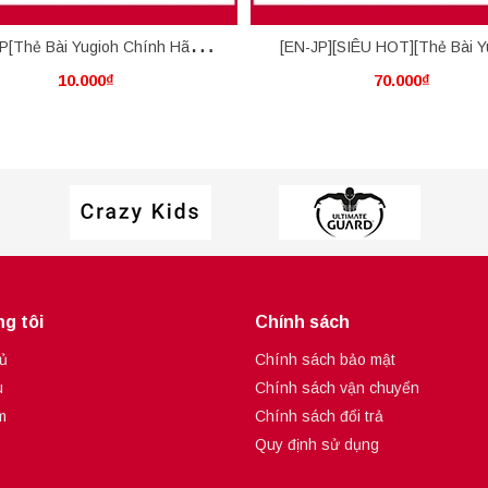
P[Thẻ Bài Yugioh Chính Hãng]
[EN-JP][SIÊU HOT][Thẻ Bài Y
10.000₫
70.000₫
rtual World Gate - Qinglong
Chính Hãng] Raigeki
g tôi
Chính sách
ủ
Chính sách bảo mật
u
Chính sách vận chuyển
m
Chính sách đổi trả
Quy định sử dụng