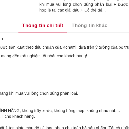
khi mua vui lòng chọn đúng phân loại.+ Đượ
hợp lệ tại các giải đấu.+ Có thể để...
Thông tin chi tiết
Thông tin khác
on
c sản xuất theo tiêu chuẩn của Konami; dựa trên ý tưởng của bộ truy
mang đến trải nghiệm tốt nhất cho khách hàng!
hàng khi mua vui lòng chọn đúng phân loại.
HÍNH HÃNG, không trầy xước, không hỏng mép, không nhàu nát,...
OH cho khách hàng.
ất 1 template màu đỏ có logo shop cho toàn bộ sản phẩm. Tất cả nhữ