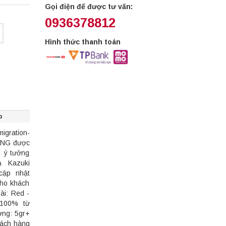
Gọi điện để được tư vấn:
0936378812
Hình thức thanh toán
p
igration-
ÃNG được
n ý tưởng
ả Kazuki
cập nhật
cho khách
i: Red -
 100% từ
ợng: 5gr+
hách hàng