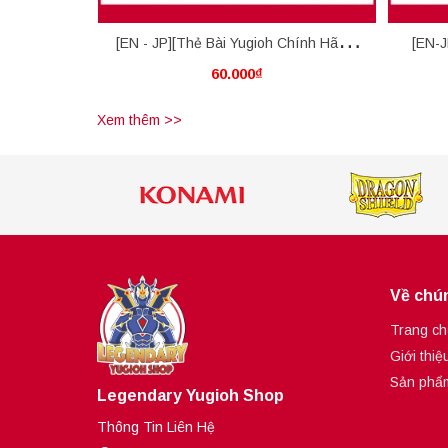
[EN - JP][Thẻ Bài Yugioh Chính Hãng]
[EN-J
60.000₫
Pot Of Desires
Vi
Xem thêm >>
Về chún
Trang ch
Giới thiệ
Sản phẩ
Legendary Yugioh Shop
Thông Tin Liên Hệ