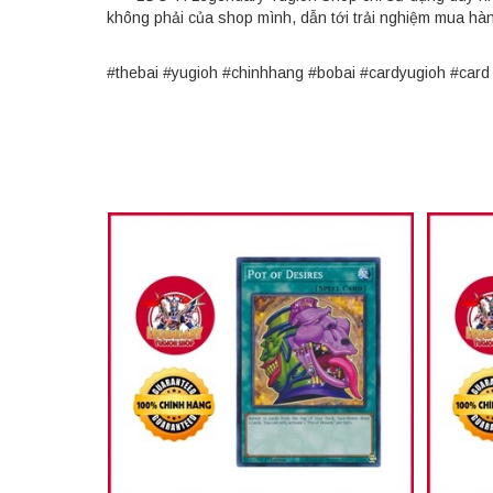
không phải của shop mình, dẫn tới trải nghiệm mua hà
#thebai #yugioh #chinhhang #bobai #cardyugioh #ca