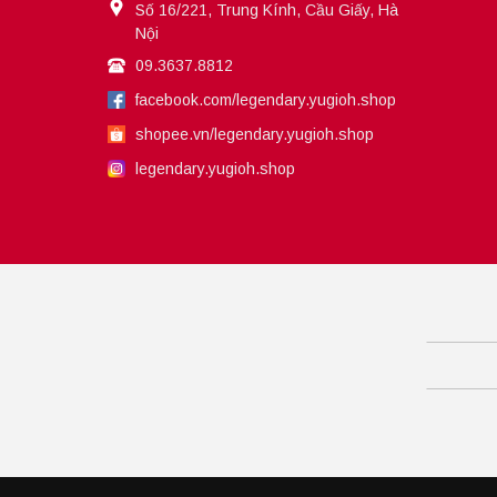
Số 16/221, Trung Kính, Cầu Giấy, Hà
Nội
09.3637.8812
facebook.com/legendary.yugioh.shop
shopee.vn/legendary.yugioh.shop
legendary.yugioh.shop