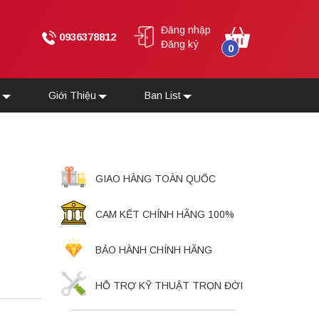
Đăng nhập
0936378812
Đăng ký
0
u
Giới Thiệu
Ban List
GIAO HÀNG TOÀN QUỐC
CAM KẾT CHÍNH HÃNG 100%
BẢO HÀNH CHÍNH HÃNG
HỖ TRỢ KỸ THUẬT TRỌN ĐỜI