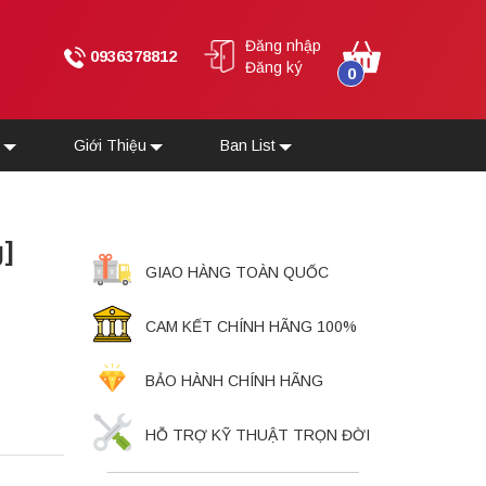
Đăng nhập
0936378812
Đăng ký
0
u
Giới Thiệu
Ban List
g]
GIAO HÀNG TOÀN QUỐC
CAM KẾT CHÍNH HÃNG 100%
BẢO HÀNH CHÍNH HÃNG
HỖ TRỢ KỸ THUẬT TRỌN ĐỜI