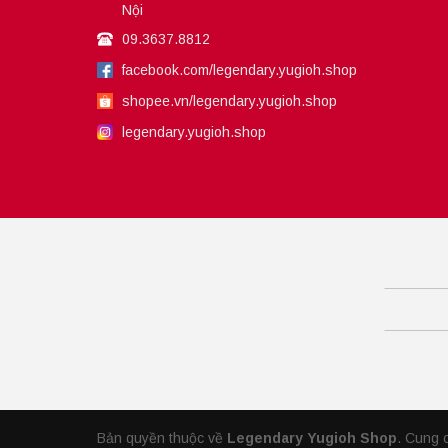
Nội
09.3637.8812
facebook.com/legendary.yugioh.shop
shopee.vn/legendary.yugioh.shop
legendary.yugioh.shop
Bản quyền thuộc về
Legendary Yugioh Shop
.
Cung 