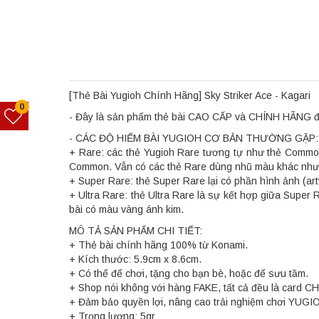
[Thẻ Bài Yugioh Chính Hãng] Sky Striker Ace - Kagari
0
- Đây là sản phẩm thẻ bài CAO CẤP và CHÍNH HÃNG đượ
- CÁC ĐỘ HIẾM BÀI YUGIOH CƠ BẢN THƯỜNG GẶP:
+ Rare: các thẻ Yugioh Rare tương tự như thẻ Common
Common. Vẫn có các thẻ Rare dùng nhũ màu khác như x
+ Super Rare: thẻ Super Rare lại có phần hình ảnh (art
+ Ultra Rare: thẻ Ultra Rare là sự kết hợp giữa Super
bài có màu vàng ánh kim.
MÔ TẢ SẢN PHẨM CHI TIẾT:
+ Thẻ bài chính hãng 100% từ Konami.
+ Kích thước: 5.9cm x 8.6cm.
+ Có thể để chơi, tặng cho bạn bè, hoặc để sưu tầm.
+ Shop nói không với hàng FAKE, tất cả đều là card C
+ Đảm bảo quyền lợi, nâng cao trải nghiệm chơi YUGI
+ Trọng lượng: 5gr