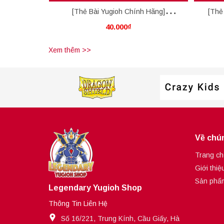
[Thẻ Bài Yugioh Chính Hãng]
[Thẻ
40.000₫
Amphibious Swarmship Amblowhale
Xem thêm >>
Về chún
Trang ch
Giới thiệ
Sản phẩ
Legendary Yugioh Shop
Thông Tin Liên Hệ
Số 16/221, Trung Kính, Cầu Giấy, Hà