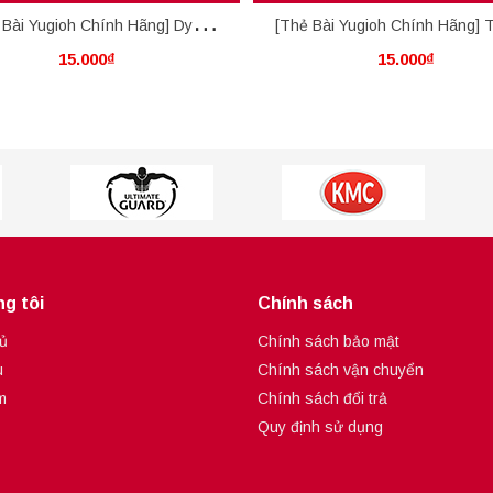
 Bài Yugioh Chính Hãng] Dyna
[Thẻ Bài Yugioh Chính Hãng] T
15.000₫
15.000₫
Mondo
Cularia
g tôi
Chính sách
ủ
Chính sách bảo mật
u
Chính sách vận chuyển
m
Chính sách đổi trả
Quy định sử dụng