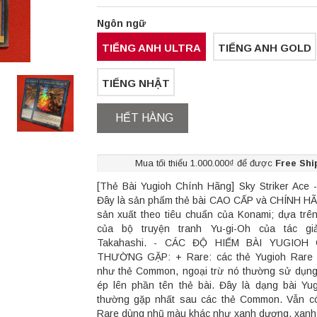
Ngôn ngữ
TIẾNG ANH ULTRA
TIẾNG ANH GOLD
TIẾNG NHẬT
HẾT HÀNG
Mua tối thiểu 1.000.000₫ để được
Free Shi
[Thẻ Bài Yugioh Chính Hãng] Sky Striker Ace -
Đây là sản phẩm thẻ bài CAO CẤP và CHÍNH H
sản xuất theo tiêu chuẩn của Konami; dựa trê
của bộ truyện tranh Yu-gi-Oh của tác gi
Takahashi. - CÁC ĐỘ HIẾM BÀI YUGIOH
THƯỜNG GẶP: + Rare: các thẻ Yugioh Rare 
như thẻ Common, ngoại trừ nó thường sử dụn
ép lên phần tên thẻ bài. Đây là dạng bài Yu
thường gặp nhất sau các thẻ Common. Vẫn có
Rare dùng nhũ màu khác như xanh dương, xanh 