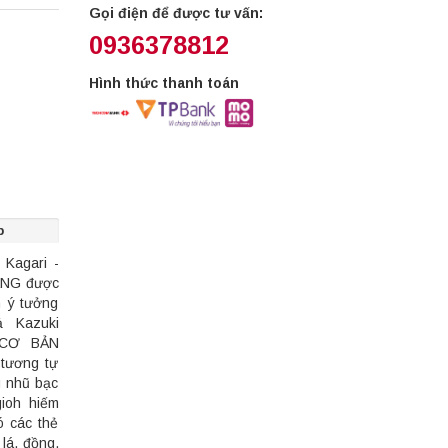
Gọi điện để được tư vấn:
0936378812
Hình thức thanh toán
p
 Kagari -
ÃNG được
n ý tưởng
ả Kazuki
 CƠ BẢN
tương tự
g nhũ bạc
gioh hiếm
 các thẻ
lá, đồng,