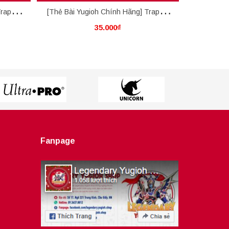
raptrix
[Thẻ Bài Yugioh Chính Hãng] Traptrix
[Thẻ Bài Y
35.000₫
Atypus
Fanpage