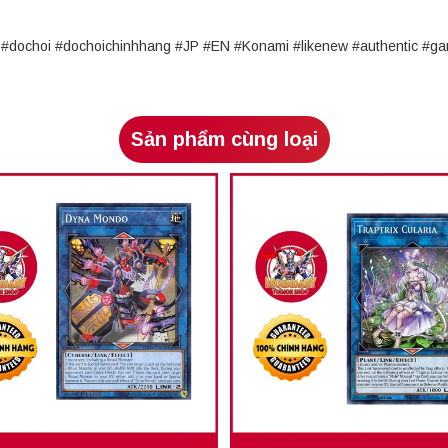
rd #dochoi #dochoichinhhang #JP #EN #Konami #likenew #authentic 
Sản phẩm cùng loại