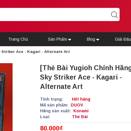
Trang Chủ
Sản Phẩm
Blog
Giải Đấ
Striker Ace - Kagari - Alternate Art
[Thẻ Bài Yugioh Chính Hãn
Sky Striker Ace - Kagari -
Alternate Art
Tình trạng:
Hết hàng
Mã sản phẩm:
DUOV
Hãng sản xuất:
Konami
Loại:
Thẻ Bài
80.000₫