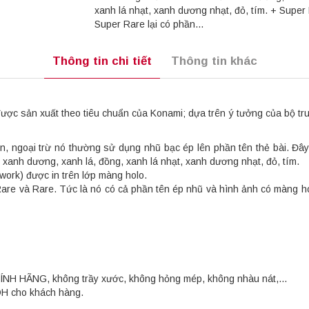
xanh lá nhạt, xanh dương nhạt, đỏ, tím. + Super
Super Rare lại có phần...
Thông tin chi tiết
Thông tin khác
c sản xuất theo tiêu chuẩn của Konami; dựa trên ý tưởng của bộ truy
, ngoại trừ nó thường sử dụng nhũ bạc ép lên phần tên thẻ bài. Đây
anh dương, xanh lá, đồng, xanh lá nhạt, xanh dương nhạt, đỏ, tím.
work) được in trên lớp màng holo.
 Rare và Rare. Tức là nó có cả phần tên ép nhũ và hình ảnh có màng 
HÍNH HÃNG, không trầy xước, không hỏng mép, không nhàu nát,...
OH cho khách hàng.