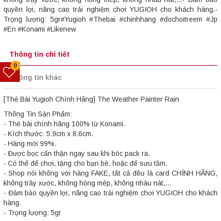
quyền lợi, nâng cao trải nghiệm chơi YUGIOH cho khách hàng.-
Trọng lượng: 5gr#Yugioh #Thebai #chinhhang #dochoitreem #Jp
#En #Konami #Likenew
Thông tin chi tiết
0
Thông tin khác
[Thẻ Bài Yugioh Chính Hãng] The Weather Painter Rain
Thông Tin Sản Phẩm:
- Thẻ bài chính hãng 100% từ Konami.
- Kích thước: 5.9cm x 8.6cm.
- Hàng mới 99%.
- Được bọc cẩn thận ngay sau khi bóc pack ra.
- Có thể để chơi, tặng cho bạn bè, hoặc để sưu tầm.
- Shop nói không với hàng FAKE, tất cả đều là card CHÍNH HÃNG,
không trầy xước, không hỏng mép, không nhàu nát,...
- Đảm bảo quyền lợi, nâng cao trải nghiệm chơi YUGIOH cho khách
hàng.
- Trọng lượng: 5gr