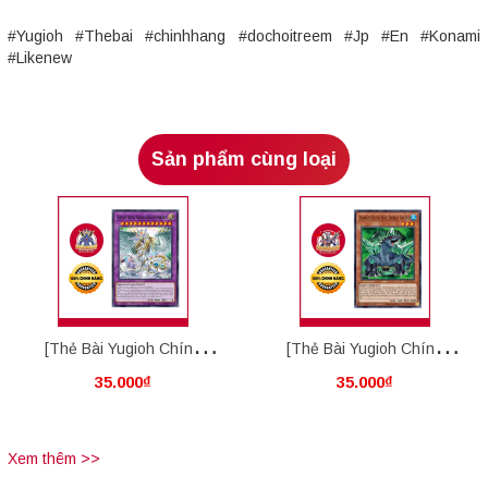
#Yugioh #Thebai #chinhhang #dochoitreem #Jp #En #Konami
#Likenew
Sản phẩm cùng loại
[Thẻ Bài Yugioh Chính
[Thẻ Bài Yugioh Chính
35.000₫
35.000₫
Hãng] Ultimate Crystal
Hãng] Advanced Crystal
Rainbow Dragon Overdrive
Beast Emerald Tortoise
Xem thêm >>