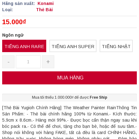
Hãng sản xuất:
Konami
Loại:
Thẻ Bài
15.000₫
Ngôn ngữ
TIẾNG ANH RARE
TIẾNG ANH SUPER
TIẾNG NHẬT
-
+
MUA HÀNG
Mua tối thiểu 1.000.000₫ để được
Free Ship
[Thẻ Bài Yugioh Chính Hãng] The Weather Painter RainThông Tin
Sản Phẩm: - Thẻ bài chính hãng 100% từ Konami.- Kích thước:
5.9cm x 8.6cm.- Hàng mới 99%.- Được bọc cẩn thận ngay sau khi
bóc pack ra.- Có thể để chơi, tặng cho bạn bè, hoặc để sưu tầm.-
Shop nói không với hàng FAKE, tất cả đều là card CHÍNH HÃNG,
không trầy xước, không hỏng mép, không nhàu nát,...- Đảm bảo