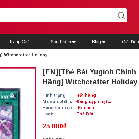
Trang Chủ
Sản Phẩm
Blog
Giải Đấ
] Witchcrafter Holiday
[EN][Thẻ Bài Yugioh Chính
Hãng] Witchcrafter Holiday
Tình trạng:
Hết hàng
Mã sản phẩm:
Đang cập nhật...
Hãng sản xuất:
Konami
Loại:
Thẻ Bài
25.000₫