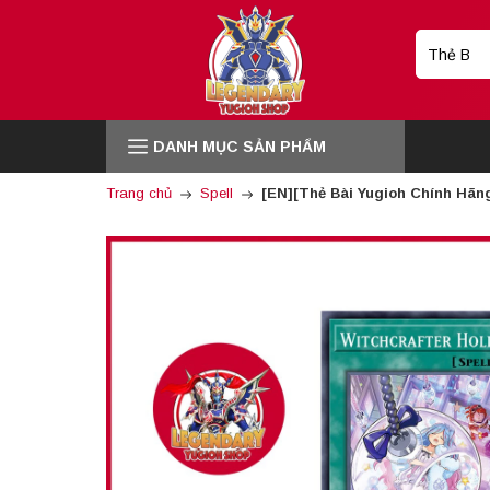
DANH MỤC SẢN PHẨM
Trang chủ
Spell
[EN][Thẻ Bài Yugioh Chính Hãng