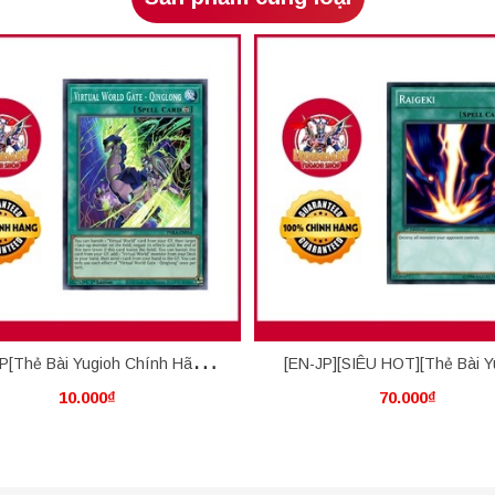
P[Thẻ Bài Yugioh Chính Hãng]
[EN-JP][SIÊU HOT][Thẻ Bài Y
10.000₫
70.000₫
rtual World Gate - Qinglong
Chính Hãng] Raigeki