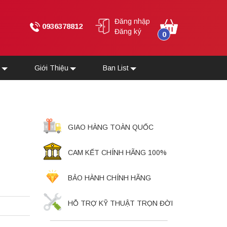
Đăng nhập
0936378812
Đăng ký
0
u
Giới Thiệu
Ban List
GIAO HÀNG TOÀN QUỐC
CAM KẾT CHÍNH HÃNG 100%
BẢO HÀNH CHÍNH HÃNG
HỖ TRỢ KỸ THUẬT TRỌN ĐỜI