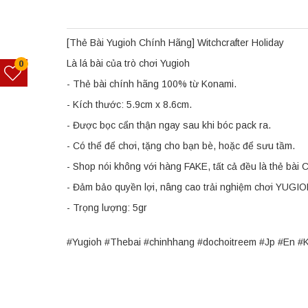
[Thẻ Bài Yugioh Chính Hãng] Witchcrafter Holiday
Là lá bài của trò chơi Yugioh
0
- Thẻ bài chính hãng 100% từ Konami.
- Kích thước: 5.9cm x 8.6cm.
- Được bọc cẩn thận ngay sau khi bóc pack ra.
- Có thể để chơi, tặng cho bạn bè, hoặc để sưu tầm.
- Shop nói không với hàng FAKE, tất cả đều là thẻ bà
- Đảm bảo quyền lợi, nâng cao trải nghiệm chơi YUGI
- Trọng lượng: 5gr
#Yugioh #Thebai #chinhhang #dochoitreem #Jp #En #