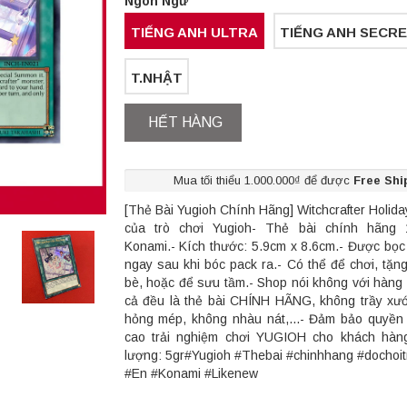
Ngôn Ngữ
TIẾNG ANH ULTRA
TIẾNG ANH SECR
T.NHẬT
HẾT HÀNG
Mua tối thiểu 1.000.000₫ để được
Free Shi
[Thẻ Bài Yugioh Chính Hãng] Witchcrafter Holida
của trò chơi Yugioh- Thẻ bài chính hãng
Konami.- Kích thước: 5.9cm x 8.6cm.- Được bọc
ngay sau khi bóc pack ra.- Có thể để chơi, tặn
bè, hoặc để sưu tầm.- Shop nói không với hàng 
cả đều là thẻ bài CHÍNH HÃNG, không trầy xư
hỏng mép, không nhàu nát,...- Đảm bảo quyền 
cao trải nghiệm chơi YUGIOH cho khách hàng
lượng: 5gr#Yugioh #Thebai #chinhhang #dochoi
#En #Konami #Likenew