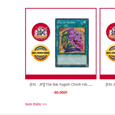
[EN - JP][Thẻ Bài Yugioh Chính Hãng]
[EN-J
60.000₫
Pot Of Desires
Vi
Xem thêm >>