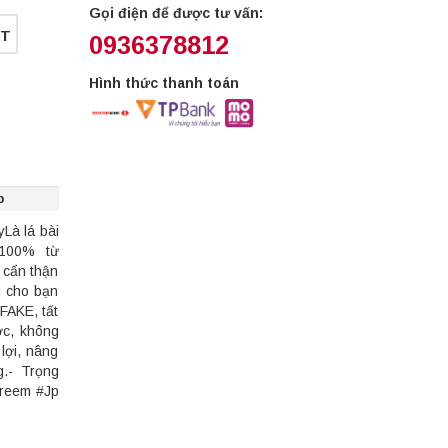
Gọi điện để được tư vấn:
ET
0936378812
Hình thức thanh toán
p
yLà lá bài
 100% từ
 cẩn thận
g cho bạn
FAKE, tất
ớc, không
lợi, nâng
.- Trọng
treem #Jp