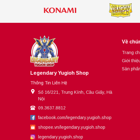
Về chún
Trang ch
Giới thiệ
Sản phẩ
Legendary Yugioh Shop
Thông Tin Liên Hệ
Số 16/221, Trung Kính, Cầu Giấy, Hà
Nội
09.3637.8812
facebook.com/legendary.yugioh.shop
shopee.vn/legendary.yugioh.shop
legendary.yugioh.shop