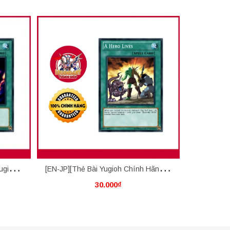
ugioh
[EN-JP][Thẻ Bài Yugioh Chính Hãng] A
[EN-JP][T
30.000₫
Hero Lives