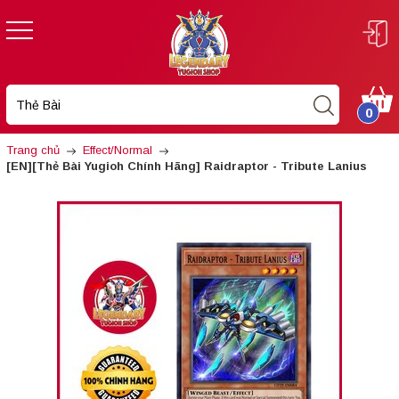
0
Trang chủ
Effect/Normal
[EN][Thẻ Bài Yugioh Chính Hãng] Raidraptor - Tribute Lanius