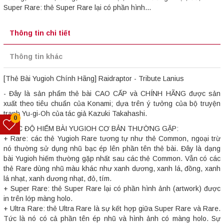
Super Rare: thẻ Super Rare lại có phần hình...
Thông tin chi tiết
Thông tin khác
[Thẻ Bài Yugioh Chính Hãng] Raidraptor - Tribute Lanius
- Đây là sản phẩm thẻ bài CAO CẤP và CHÍNH HÃNG được sản
xuất theo tiêu chuẩn của Konami; dựa trên ý tưởng của bộ truyện
tranh Yu-gi-Oh của tác giả Kazuki Takahashi.
0
- CÁC ĐỘ HIẾM BÀI YUGIOH CƠ BẢN THƯỜNG GẶP:
+ Rare: các thẻ Yugioh Rare tương tự như thẻ Common, ngoại trừ
nó thường sử dụng nhũ bạc ép lên phần tên thẻ bài. Đây là dạng
bài Yugioh hiếm thường gặp nhất sau các thẻ Common. Vẫn có các
thẻ Rare dùng nhũ màu khác như xanh dương, xanh lá, đồng, xanh
lá nhạt, xanh dương nhạt, đỏ, tím.
+ Super Rare: thẻ Super Rare lại có phần hình ảnh (artwork) được
in trên lớp màng holo.
+ Ultra Rare: thẻ Ultra Rare là sự kết hợp giữa Super Rare và Rare.
Tức là nó có cả phần tên ép nhũ và hình ảnh có màng holo. Sự