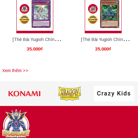
[Thẻ Bài Yugioh Chính
[Thẻ Bài Yugioh Chính
35.000₫
35.000₫
Hãng] Ultimate Crystal
Hãng] Advanced Crystal
Rainbow Dragon Overdrive
Beast Emerald Tortoise
Xem thêm >>