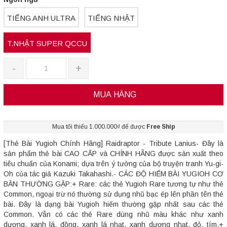
TIẾNG ANH ULTRA
TIẾNG NHẬT
T.NHẬT SUPER QCCU
-
+
MUA HÀNG
Mua tối thiểu 1.000.000₫ để được
Free Ship
[Thẻ Bài Yugioh Chính Hãng] Raidraptor - Tribute Lanius- Đây là
sản phẩm thẻ bài CAO CẤP và CHÍNH HÃNG được sản xuất theo
tiêu chuẩn của Konami; dựa trên ý tưởng của bộ truyện tranh Yu-gi-
Oh của tác giả Kazuki Takahashi.- CÁC ĐỘ HIẾM BÀI YUGIOH CƠ
BẢN THƯỜNG GẶP:+ Rare: các thẻ Yugioh Rare tương tự như thẻ
Common, ngoại trừ nó thường sử dụng nhũ bạc ép lên phần tên thẻ
bài. Đây là dạng bài Yugioh hiếm thường gặp nhất sau các thẻ
Common. Vẫn có các thẻ Rare dùng nhũ màu khác như xanh
dương, xanh lá, đồng, xanh lá nhạt, xanh dương nhạt, đỏ, tím.+