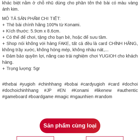
khác biệt nằm ở chỗ nhũ dùng cho phần tên thẻ bài có màu vàng
ánh kim.
MÔ TẢ SẢN PHẨM CHI TIẾT:
+ Thẻ bài chính hãng 100% từ Konami.
+ Kích thước: 5.9cm x 8.6cm.
+ Có thể để chơi, tặng cho bạn bè, hoặc để sưu tầm.
+ Shop nói không với hàng FAKE, tất cả đều là card CHÍNH HÃNG,
không trầy xước, không hỏng mép, không nhàu nát,...
+ Đảm bảo quyền lợi, nâng cao trải nghiệm chơi YUGIOH cho khách
hàng.
+ Trọng lượng: 5gr
#thebai #yugioh #chinhhang #bobai #cardyugioh #card #dochoi
#dochoichinhhang #JP #EN #Konami #likenew #authentic
#gameboard #boardgame #magic #ngaunhien #random
Sản phẩm cùng loại