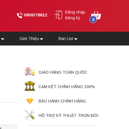
Đăng nhập
0936378812
Đăng ký
0
u
Giới Thiệu
Ban List
GIAO HÀNG TOÀN QUỐC
CAM KẾT CHÍNH HÃNG 100%
BẢO HÀNH CHÍNH HÃNG
HỖ TRỢ KỸ THUẬT TRỌN ĐỜI
p