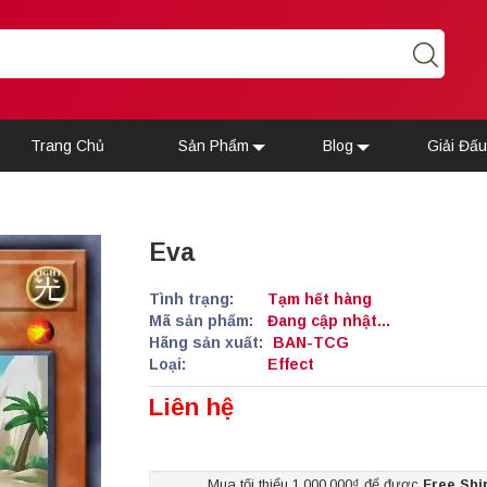
Trang Chủ
Sản Phẩm
Blog
Giải Đấ
Eva
Tình trạng:
Tạm hết hàng
Mã sản phẩm:
Đang cập nhật...
Hãng sản xuất:
BAN-TCG
Loại:
Effect
Liên hệ
Mua tối thiểu 1.000.000₫ để được
Free Shi