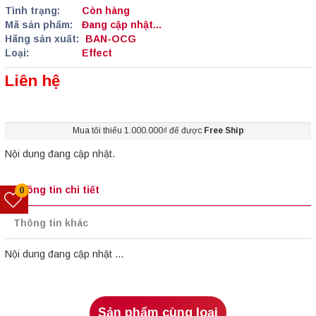
Tình trạng:
Còn hàng
Mã sản phẩm:
Đang cập nhật...
Hãng sản xuất:
BAN-OCG
Loại:
Effect
Liên hệ
Mua tối thiểu 1.000.000₫ để được
Free Ship
Nội dung đang cập nhật.
Thông tin chi tiết
0
Thông tin khác
Nội dung đang cập nhật ...
Sản phẩm cùng loại