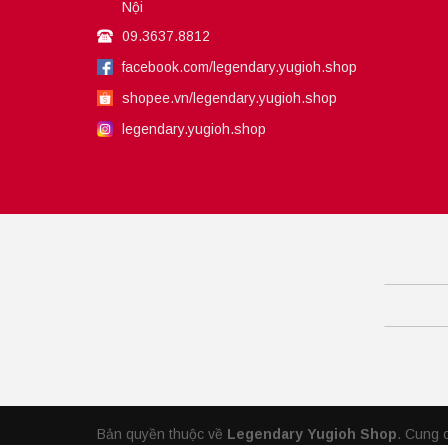
Nội
09.3637.8812
facebook.com/legendary.yugioh.shop
shopee.vn/legendary.yugioh.shop
legendary.yugioh.shop
Bản quyền thuộc về
Legendary Yugioh Shop
.
Cung 