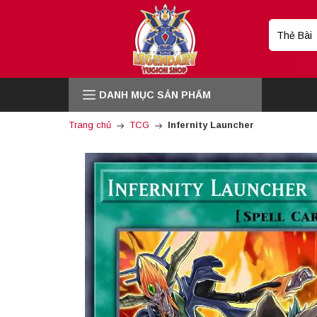
DANH MỤC SẢN PHẨM
Trang chủ
TCG
Infernity Launcher