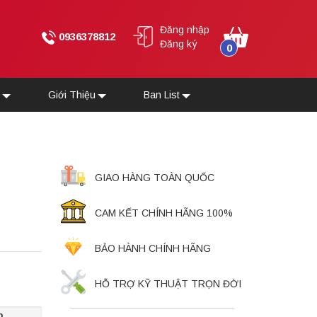
Đăng nhập
0936378812
Đăng ký
0
u
Giới Thiệu
Ban List
GIAO HÀNG TOÀN QUỐC
CAM KẾT CHÍNH HÃNG 100%
BẢO HÀNH CHÍNH HÃNG
HỖ TRỢ KỸ THUẬT TRỌN ĐỜI
p