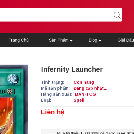
Trang Chủ
Sản Phẩm
Blog
Giải Đấ
Infernity Launcher
Tình trạng:
Còn hàng
Mã sản phẩm:
Đang cập nhật...
Hãng sản xuất:
BAN-TCG
Loại:
Spell
Liên hệ
Mua tối thiểu 1.000.000₫ để được
Free Shi