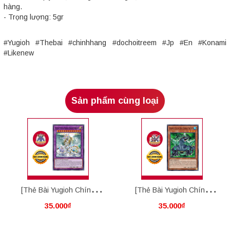
hàng.
- Trọng lượng: 5gr
#Yugioh #Thebai #chinhhang #dochoitreem #Jp #En #Konami
#Likenew
Sản phẩm cùng loại
[Thẻ Bài Yugioh Chính
[Thẻ Bài Yugioh Chính
35.000₫
35.000₫
Hãng] Ultimate Crystal
Hãng] Advanced Crystal
Rainbow Dragon Overdrive
Beast Emerald Tortoise