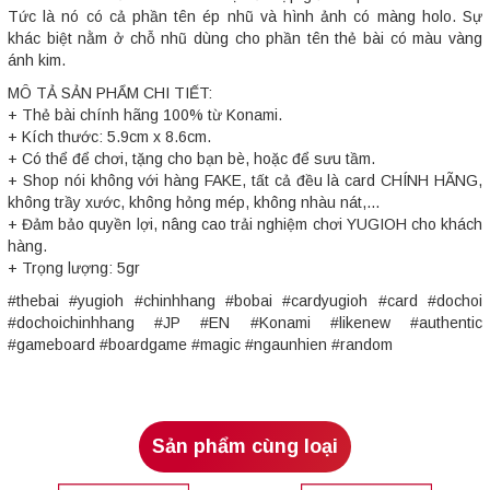
Tức là nó có cả phần tên ép nhũ và hình ảnh có màng holo. Sự
khác biệt nằm ở chỗ nhũ dùng cho phần tên thẻ bài có màu vàng
ánh kim.
MÔ TẢ SẢN PHẨM CHI TIẾT:
+ Thẻ bài chính hãng 100% từ Konami.
+ Kích thước: 5.9cm x 8.6cm.
+ Có thể để chơi, tặng cho bạn bè, hoặc để sưu tầm.
+ Shop nói không với hàng FAKE, tất cả đều là card CHÍNH HÃNG,
không trầy xước, không hỏng mép, không nhàu nát,...
+ Đảm bảo quyền lợi, nâng cao trải nghiệm chơi YUGIOH cho khách
hàng.
+ Trọng lượng: 5gr
#thebai #yugioh #chinhhang #bobai #cardyugioh #card #dochoi
#dochoichinhhang #JP #EN #Konami #likenew #authentic
#gameboard #boardgame #magic #ngaunhien #random
Sản phẩm cùng loại