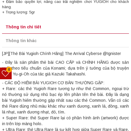
+ Đảm bảo quyền lợi, nâng cao trải nghiệm chơi YUGIOH cho khách
hàng.
+ Trọng lượng: 5gr
Thông tin chi tiết
Thông tin khác
[JP][Thẻ Bài Yugioh Chính Hãng] The Arrival Cyberse @Ignister
- Đây là sản phẩm thẻ bài CAO CẤP và CHÍNH HÃNG được sản
xuất theo tiêu chuẩn của Konami; dựa trên ý tưởng của bộ truyện
0
tranh Yu-gi-Oh của tác giả Kazuki Takahashi.
- CÁC ĐỘ HIẾM BÀI YUGIOH CƠ BẢN THƯỜNG GẶP:
+ Rare: các thẻ Yugioh Rare tương tự như thẻ Common, ngoại trừ
nó thường sử dụng nhũ bạc ép lên phần tên thẻ bài. Đây là dạng
bài Yugioh hiếm thường gặp nhất sau các thẻ Common. Vẫn có các
thẻ Rare dùng nhũ màu khác như xanh dương, xanh lá, đồng, xanh
lá nhạt, xanh dương nhạt, đỏ, tím.
+ Super Rare: thẻ Super Rare lại có phần hình ảnh (artwork) được
in trên lớp màng holo.
+ Ultra Rare: thẻ Ultra Rare là sự kết hợp giữa Super Rare và Rare.