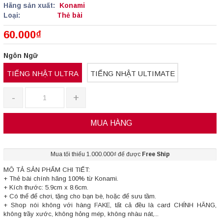
Hãng sản xuất:
Konami
Loại:
Thẻ bài
60.000₫
Ngôn Ngữ
TIẾNG NHẬT ULTRA
TIẾNG NHẬT ULTIMATE
-
+
MUA HÀNG
Mua tối thiểu 1.000.000₫ để được
Free Ship
MÔ TẢ SẢN PHẨM CHI TIẾT:
+ Thẻ bài chính hãng 100% từ Konami.
+ Kích thước: 5.9cm x 8.6cm.
+ Có thể để chơi, tặng cho bạn bè, hoặc để sưu tầm.
+ Shop nói không với hàng FAKE, tất cả đều là card CHÍNH HÃNG,
không trầy xước, không hỏng mép, không nhàu nát,...