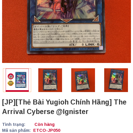
[JP][Thẻ Bài Yugioh Chính Hãng] The
Arrival Cyberse @Ignister
Tình trạng:
Còn hàng
Mã sản phẩm:
ETCO-JP050