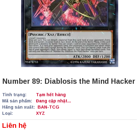
Number 89: Diablosis the Mind Hacker
Tình trạng:
Tạm hết hàng
Mã sản phẩm:
Đang cập nhật...
Hãng sản xuất:
BAN-TCG
Loại:
XYZ
Liên hệ