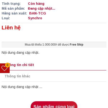
Tình trạng:
Còn hàng
Mã sản phẩm:
Đang cập nhật...
Hãng sản xuất:
BAN-TCG
Loại:
Synchro
Liên hệ
Mua tối thiểu 1.000.000₫ để được
Free Ship
Nội dung đang cập nhật.
Thông tin chi tiết
0
Thông tin khác
Nội dung đang cập nhật ...
Sản phẩm cùng loại