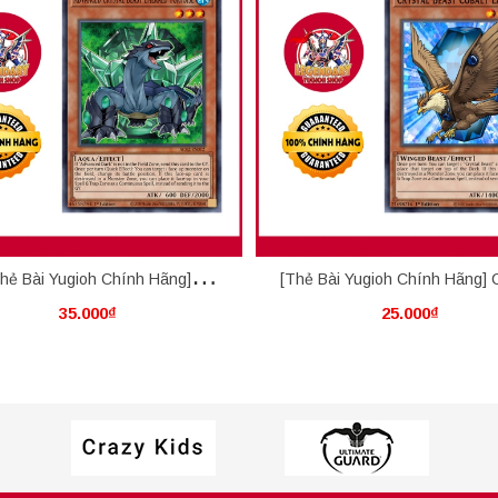
hẻ Bài Yugioh Chính Hãng]
[Thẻ Bài Yugioh Chính Hãng] C
35.000₫
25.000₫
anced Crystal Beast Emerald
Beast Cobalt Eagle
Tortoise