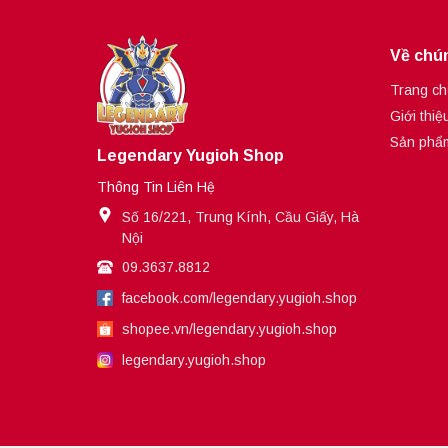
Về chún
Trang ch
Giới thiệ
Sản phẩ
Legendary Yugioh Shop
Thông Tin Liên Hệ
Số 16/221, Trung Kính, Cầu Giấy, Hà
Nội
09.3637.8812
facebook.com/legendary.yugioh.shop
shopee.vn/legendary.yugioh.shop
legendary.yugioh.shop