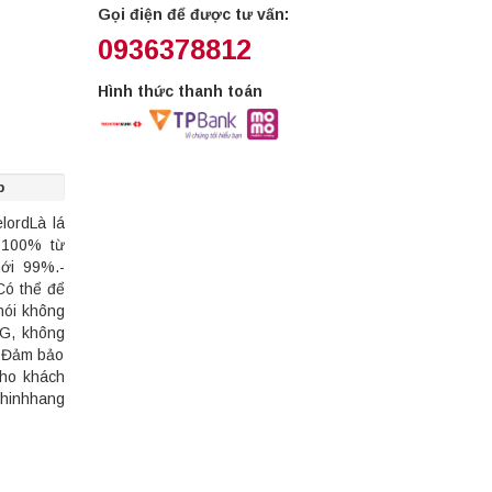
Gọi điện để được tư vấn:
0936378812
Hình thức thanh toán
p
lordLà lá
g 100% từ
mới 99%.-
Có thể để
nói không
NG, không
- Đảm bảo
cho khách
hinhhang