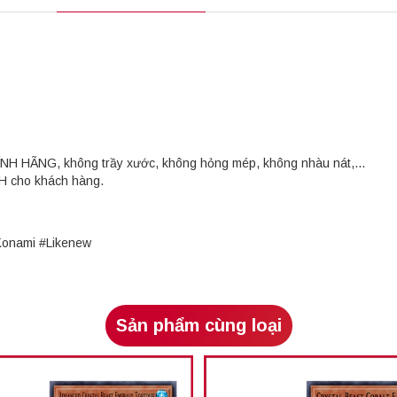
HÍNH HÃNG, không trầy xước, không hỏng mép, không nhàu nát,...
OH cho khách hàng.
Konami #Likenew
Sản phẩm cùng loại