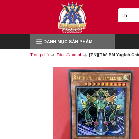
DANH MỤC SẢN PHẨM
Trang chủ
Effect/Normal
[EN][Thẻ Bài Yugioh Chí