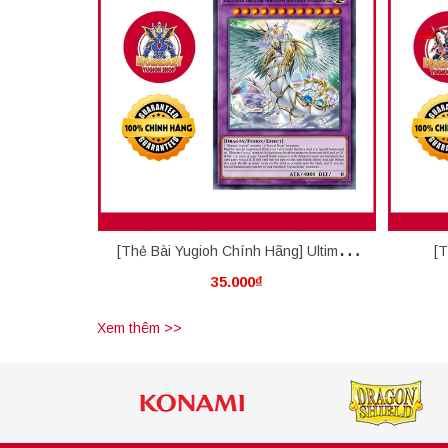
[Thẻ Bài Yugioh Chính Hãng] Ultimate
[T
35.000₫
Crystal Rainbow Dragon Overdrive
Adv
Xem thêm >>