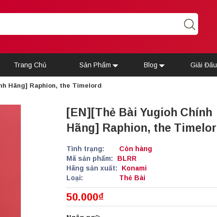
Trang Chủ
Sản Phẩm
Blog
Giải Đấ
nh Hãng] Raphion, the Timelord
[EN][Thẻ Bài Yugioh Chính
Hãng] Raphion, the Timelo
Tình trạng:
Còn hàng
Mã sản phẩm:
BLRR
Hãng sản xuất:
Konami
Loại:
Thẻ Bài
50.000₫