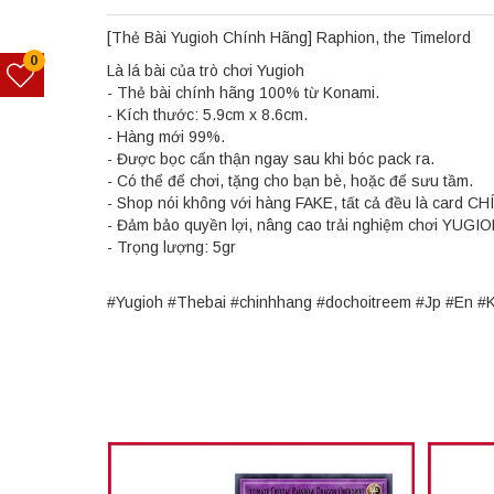
[Thẻ Bài Yugioh Chính Hãng] Raphion, the Timelord
0
Là lá bài của trò chơi Yugioh
- Thẻ bài chính hãng 100% từ Konami.
- Kích thước: 5.9cm x 8.6cm.
- Hàng mới 99%.
- Được bọc cẩn thận ngay sau khi bóc pack ra.
- Có thể để chơi, tặng cho bạn bè, hoặc để sưu tầm.
- Shop nói không với hàng FAKE, tất cả đều là card C
- Đảm bảo quyền lợi, nâng cao trải nghiệm chơi YUGI
- Trọng lượng: 5gr
#Yugioh #Thebai #chinhhang #dochoitreem #Jp #En #