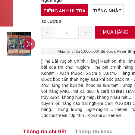
Ngôn ngữ
TIẾNG ANH ULTRA
TIẾNG NHẬT
SỐ LƯỢNG
-
+
MUA HÀNG
Mua tối thiểu 1.000.000₫ để được
Free Shi
[Thẻ Bài Yugioh Chính Hãng] Raphion, the Time
bài của trò chơi Yugioh- Thẻ bài chính hãn
Konami.- Kích thước: 5.9cm x 8.6cm.- Hàng 
Được bọc cẩn thận ngay sau khi bóc pack ra.- 
chơi, tặng cho bạn bè, hoặc để sưu tầm.- Shop 
với hàng FAKE, tất cả đều là card CHÍNH HÃ
trầy xước, không hỏng mép, không nhàu nát,...
quyền lợi, nâng cao trải nghiệm chơi YUGIOH 
hàng.- Trọng lượng: 5gr#Yugioh #Thebai #c
#dochoitreem #Jp #En #Konami #Likenew
Thông tin chi tiết
Thông tin khác