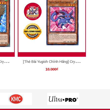
rystal
[Thẻ Bài Yugioh Chính Hãng] Crystal
[Thẻ Bài 
10.000₫
Beast Ruby Carbuncle