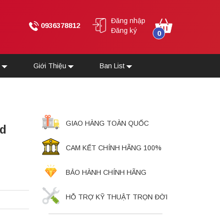
Đăng nhập
0936378812
Đăng ký
0
u
Giới Thiệu
Ban List
GIAO HÀNG TOÀN QUỐC
rd
CAM KẾT CHÍNH HÃNG 100%
BẢO HÀNH CHÍNH HÃNG
HỖ TRỢ KỸ THUẬT TRỌN ĐỜI