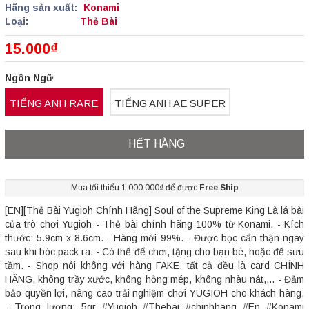
Hãng sản xuất:
Konami
Loại:
Thẻ Bài
15.000₫
Ngôn Ngữ
TIẾNG ANH RARE
TIẾNG ANH AE SUPER
HẾT HÀNG
Mua tối thiểu 1.000.000₫ để được
Free Ship
[EN][Thẻ Bài Yugioh Chính Hãng] Soul of the Supreme King Là lá bài
của trò chơi Yugioh - Thẻ bài chính hãng 100% từ Konami. - Kích
thước: 5.9cm x 8.6cm. - Hàng mới 99%. - Được bọc cẩn thận ngay
sau khi bóc pack ra. - Có thể để chơi, tặng cho bạn bè, hoặc để sưu
tầm. - Shop nói không với hàng FAKE, tất cả đều là card CHÍNH
HÃNG, không trầy xước, không hỏng mép, không nhàu nát,... - Đảm
bảo quyền lợi, nâng cao trải nghiệm chơi YUGIOH cho khách hàng.
- Trọng lượng: 5gr #Yugioh #Thebai #chinhhang #En #Konami