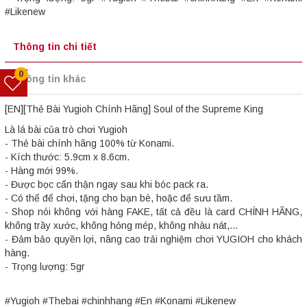
#Likenew
Thông tin chi tiết
0
Thông tin khác
[EN][Thẻ Bài Yugioh Chính Hãng] Soul of the Supreme King
Là lá bài của trò chơi Yugioh
- Thẻ bài chính hãng 100% từ Konami.
- Kích thước: 5.9cm x 8.6cm.
- Hàng mới 99%.
- Được bọc cẩn thận ngay sau khi bóc pack ra.
- Có thể để chơi, tặng cho bạn bè, hoặc để sưu tầm.
- Shop nói không với hàng FAKE, tất cả đều là card CHÍNH HÃNG,
không trầy xước, không hỏng mép, không nhàu nát,...
- Đảm bảo quyền lợi, nâng cao trải nghiệm chơi YUGIOH cho khách
hàng.
- Trọng lượng: 5gr
#Yugioh #Thebai #chinhhang #En #Konami #Likenew