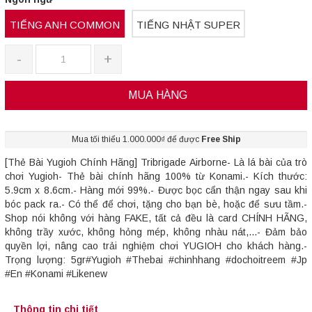
TIẾNG ANH COMMON
TIẾNG NHẬT SUPER
-
+
MUA HÀNG
Mua tối thiểu 1.000.000₫ để được
Free Ship
[Thẻ Bài Yugioh Chính Hãng] Tribrigade Airborne- Là lá bài của trò
chơi Yugioh- Thẻ bài chính hãng 100% từ Konami.- Kích thước:
5.9cm x 8.6cm.- Hàng mới 99%.- Được bọc cẩn thận ngay sau khi
bóc pack ra.- Có thể để chơi, tặng cho bạn bè, hoặc để sưu tầm.-
Shop nói không với hàng FAKE, tất cả đều là card CHÍNH HÃNG,
không trầy xước, không hỏng mép, không nhàu nát,...- Đảm bảo
quyền lợi, nâng cao trải nghiệm chơi YUGIOH cho khách hàng.-
Trọng lượng: 5gr#Yugioh #Thebai #chinhhang #dochoitreem #Jp
#En #Konami #Likenew
Thông tin chi tiết