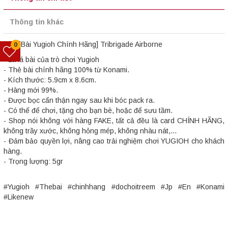
Thông tin khác
[Thẻ Bài Yugioh Chính Hãng] Tribrigade Airborne
0
- Là lá bài của trò chơi Yugioh
- Thẻ bài chính hãng 100% từ Konami.
- Kích thước: 5.9cm x 8.6cm.
- Hàng mới 99%.
- Được bọc cẩn thận ngay sau khi bóc pack ra.
- Có thể để chơi, tặng cho bạn bè, hoặc để sưu tầm.
- Shop nói không với hàng FAKE, tất cả đều là card CHÍNH HÃNG,
không trầy xước, không hỏng mép, không nhàu nát,...
- Đảm bảo quyền lợi, nâng cao trải nghiệm chơi YUGIOH cho khách
hàng.
- Trọng lượng: 5gr
#Yugioh #Thebai #chinhhang #dochoitreem #Jp #En #Konami
#Likenew