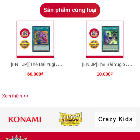
Sản phẩm cùng loại
[EN - JP][Thẻ Bài Yugioh
[EN-JP[Thẻ Bài Yugioh
60.000₫
10.000₫
Chính Hãng] Pot Of Desires
Chính Hãng] Virtual World
Gate - Qinglong
Xem thêm >>