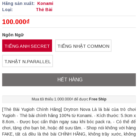
Hãng sản xuất:
Konami
Loại:
Thẻ Bài
100.000₫
Ngôn Ngữ
TIẾNG ANH SECRET
TIẾNG NHẬT COMMON
T.NHẬT N.PARALLEL
HẾT HÀNG
Mua tối thiểu 1.000.000₫ để được
Free Ship
[Thẻ Bài Yugioh Chính Hãng] Drytron Nova Là lá bài của trò chơi
Yugioh - Thẻ bài chính hãng 100% từ Konami. - Kích thước: 5.9cm x
8.6cm. - Được bọc cẩn thận ngay sau khi bóc pack ra. - Có thể để
chơi, tặng cho bạn bè, hoặc để sưu tầm. - Shop nói không với hàng
FAKE, tất cả đều là thẻ bài CHÍNH HÃNG, không trầy xước, không