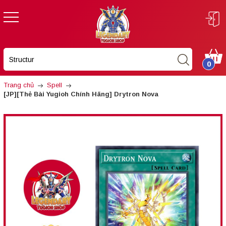
0
Trang chủ
Spell
[JP][Thẻ Bài Yugioh Chính Hãng] Drytron Nova