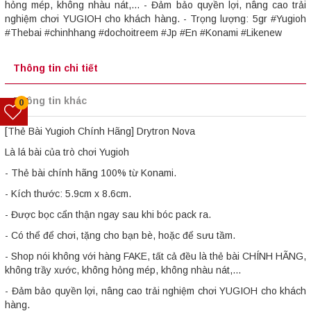
hỏng mép, không nhàu nát,... - Đảm bảo quyền lợi, nâng cao trải
nghiệm chơi YUGIOH cho khách hàng. - Trọng lượng: 5gr #Yugioh
#Thebai #chinhhang #dochoitreem #Jp #En #Konami #Likenew
Thông tin chi tiết
Thông tin khác
0
[Thẻ Bài Yugioh Chính Hãng] Drytron Nova
Là lá bài của trò chơi Yugioh
- Thẻ bài chính hãng 100% từ Konami.
- Kích thước: 5.9cm x 8.6cm.
- Được bọc cẩn thận ngay sau khi bóc pack ra.
- Có thể để chơi, tặng cho bạn bè, hoặc để sưu tầm.
- Shop nói không với hàng FAKE, tất cả đều là thẻ bài CHÍNH HÃNG,
không trầy xước, không hỏng mép, không nhàu nát,...
- Đảm bảo quyền lợi, nâng cao trải nghiệm chơi YUGIOH cho khách
hàng.