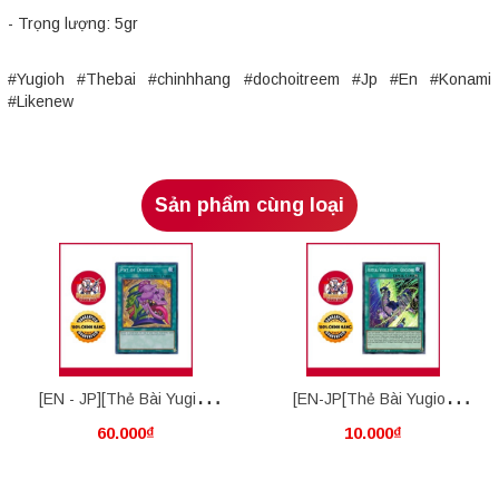
- Trọng lượng: 5gr
#Yugioh #Thebai #chinhhang #dochoitreem #Jp #En #Konami
#Likenew
Sản phẩm cùng loại
[EN - JP][Thẻ Bài Yugioh
[EN-JP[Thẻ Bài Yugioh
60.000₫
10.000₫
Chính Hãng] Pot Of Desires
Chính Hãng] Virtual World
Gate - Qinglong