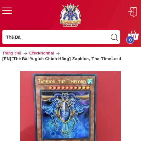
0
Trang chủ
Effect/Normal
[EN][Thẻ Bài Yugioh Chính Hãng] Zaphion, The TimeLord