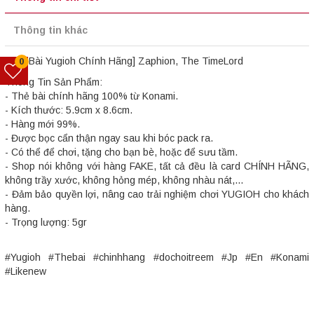
Thông tin khác
[Thẻ Bài Yugioh Chính Hãng] Zaphion, The TimeLord
0
Thông Tin Sản Phẩm:
- Thẻ bài chính hãng 100% từ Konami.
- Kích thước: 5.9cm x 8.6cm.
- Hàng mới 99%.
- Được bọc cẩn thận ngay sau khi bóc pack ra.
- Có thể để chơi, tặng cho bạn bè, hoặc để sưu tầm.
- Shop nói không với hàng FAKE, tất cả đều là card CHÍNH HÃNG,
không trầy xước, không hỏng mép, không nhàu nát,...
- Đảm bảo quyền lợi, nâng cao trải nghiệm chơi YUGIOH cho khách
hàng.
- Trọng lượng: 5gr
#Yugioh #Thebai #chinhhang #dochoitreem #Jp #En #Konami
#Likenew