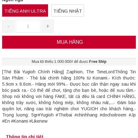
TIẾNG ANH ULTRA
TIẾNG NHẬT
-
+
MUA HÀNG
Mua tối thiểu 1.000.000₫ để được
Free Ship
[Thẻ Bài Yugioh Chính Hãng] Zaphion, The TimeLordThông Tin
Sản Phẩm: - Thẻ bài chính hãng 100% từ Konami.- Kích thước:
5.9cm x 8.6cm.- Hàng mới 99%.- Được bọc cẩn thận ngay sau khi
bóc pack ra.- Có thể để chơi, tặng cho bạn bè, hoặc để sưu tầm.-
Shop nói không với hàng FAKE, tất cả đều là card CHÍNH HÃNG,
không trầy xước, không hỏng mép, không nhàu nát,...- Đảm bảo
quyền lợi, nâng cao trải nghiệm chơi YUGIOH cho khách hàng.-
Trọng lượng: 5gr#Yugioh #Thebai #chinhhang #dochoitreem #Jp
#En #Konami #Likenew
Thông tin chi tiết