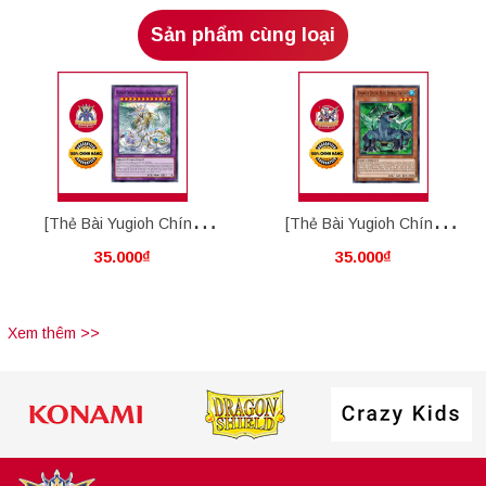
Sản phẩm cùng loại
[Thẻ Bài Yugioh Chính
[Thẻ Bài Yugioh Chính
35.000₫
35.000₫
Hãng] Ultimate Crystal
Hãng] Advanced Crystal
Rainbow Dragon Overdrive
Beast Emerald Tortoise
Xem thêm >>