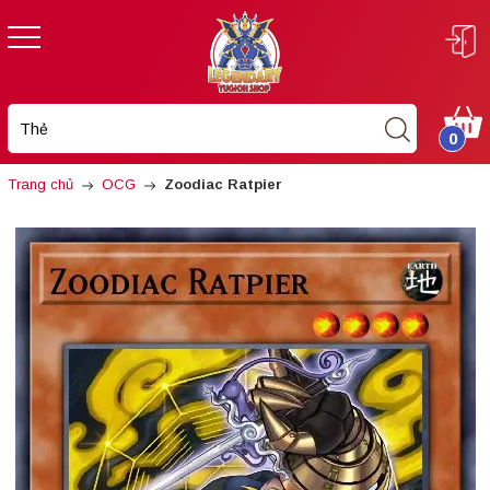
0
Trang chủ
OCG
Zoodiac Ratpier