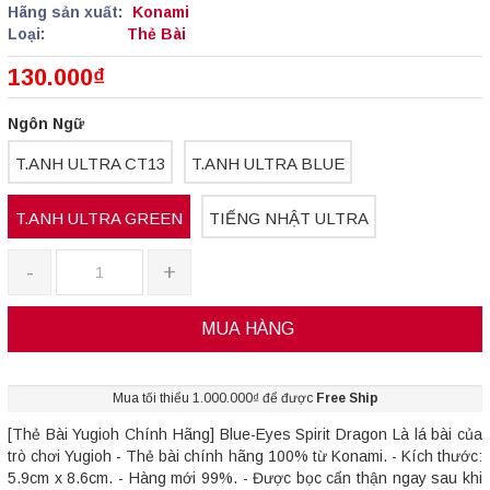
Hãng sản xuất:
Konami
Loại:
Thẻ Bài
130.000₫
Ngôn Ngữ
T.ANH ULTRA CT13
T.ANH ULTRA BLUE
T.ANH ULTRA GREEN
TIẾNG NHẬT ULTRA
-
+
MUA HÀNG
Mua tối thiểu 1.000.000₫ để được
Free Ship
[Thẻ Bài Yugioh Chính Hãng] Blue-Eyes Spirit Dragon Là lá bài của
trò chơi Yugioh - Thẻ bài chính hãng 100% từ Konami. - Kích thước:
5.9cm x 8.6cm. - Hàng mới 99%. - Được bọc cẩn thận ngay sau khi