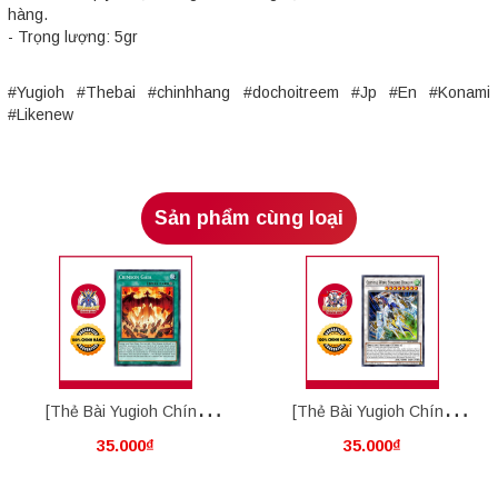
hàng.
- Trọng lượng: 5gr
#Yugioh #Thebai #chinhhang #dochoitreem #Jp #En #Konami
#Likenew
Sản phẩm cùng loại
[Thẻ Bài Yugioh Chính
[Thẻ Bài Yugioh Chính
35.000₫
35.000₫
Hãng] Crimson Gaia
Hãng] "Crystal" Wing
Synchro Dragon